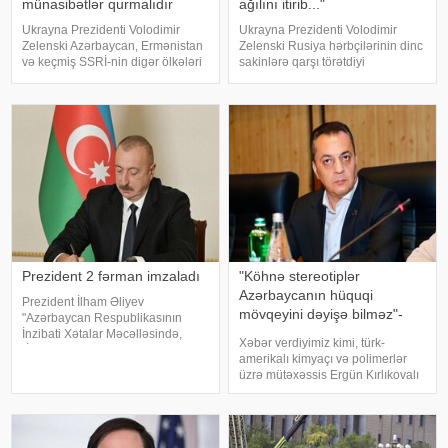
münasibətlər qurmalıdır
ağılını itirib..."
Ukrayna Prezidenti Volodimir
Ukrayna Prezidenti Volodimir
Zelenski Azərbaycan, Ermənistan
Zelenski Rusiya hərbçilərinin dinc
və keçmiş SSRİ-nin digər ölkələri
sakinlərə qarşı törətdiyi
ilə güclü münasibətlər qurmaq
qəddarlıqları kəskin şəkildə
niyyətində olduğunu bəyan edib.
pisləyib və beynəlxalq ictimaiyyəti
xəbər verir ki, bu barədə o,
dərhal hərəkətə keçməyə çağırıb.
"Telegram" kanalında yazıb
xəbər verir ki, Ukrayna lideri b
Prezident 2 fərman imzaladı
"Köhnə stereotiplər
Azərbaycanın hüquqi
Prezident İlham Əliyev
mövqeyini dəyişə bilməz"-
"Azərbaycan Respublikasının
Deputat
İnzibati Xətalar Məcəlləsində,
Xəbər verdiyimiz kimi, türk-
"İnformasiya, informasiyalaşdırma
amerikalı kimyaçı və polimerlər
və informasiyanın mühafizəsi
üzrə mütəxəssis Ergün Kırlıkovalı
haqqında" və "Uşaqların zərərli
Ruben Vardanyanı dəstəkləməsi
informasiyadan qorunmas
və mühazirə oxumaq üçün Bakıya
gəlməkdən imtina etməsi ilə
əlaqədar amerikalı risk