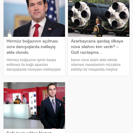
tədqiqatçısı v
Hörmüz boğazının açılması
Azərbaycana qardaş ölkəyə
üzrə danışıqlarda irəliləyiş
nüvə silahını kim verib? –
əldə olundu
Gizli razılaşma…
Hörmüz boğazının işinin bərpa
İranın nüvə silahı əldə etmək
edilməsi ilə bağlı aparılan
istəməsi məsələsinin müzakirə
danışıqlarda müəyyən irəliləyişlər
edildiyi bir məqamda məşhur
əldə olunub, lakin hələ ki yekun
iddia yenidən gündəmə gəlib.
razılaşma imzalanmayıb. Bu
Bildirilir ki, Səudiyyə Ərəbistanının
barədə ABŞ dövlət katibi Marko
mərhum kralı Faysal ibn
Rubio açıqlama verib. xəbər verir
Əbdüləziz Əl Səud Pakistanın
ki
nüvə silahı proqramın
Səfir təyin edilən Nemət