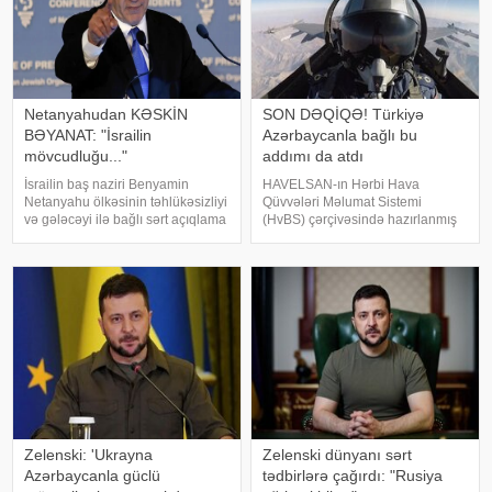
Netanyahudan KƏSKİN
SON DƏQİQƏ! Türkiyə
BƏYANAT: "İsrailin
Azərbaycanla bağlı bu
mövcudluğu..."
addımı da atdı
İsrailin baş naziri Benyamin
HAVELSAN-ın Hərbi Hava
Netanyahu ölkəsinin təhlükəsizliyi
Qüvvələri Məlumat Sistemi
və gələcəyi ilə bağlı sərt açıqlama
(HvBS) çərçivəsində hazırlanmış
ilə çıxış edib. KONKRET.azxəbər
bəzi mühüm imkanlar Azərbaycan
verir ki, baş nazir İsrailin
Hərbi Hava Qüvvələrinin
suverenliyinin heç bir halda
inventarına daxil edilib. Türkiyə
güzəştə gedilməyəcək əsas prinsi
mətbuatına istinadla bildirir ki,
Azərbaycan Hərb
Zelenski: 'Ukrayna
Zelenski dünyanı sərt
Azərbaycanla güclü
tədbirlərə çağırdı: "Rusiya