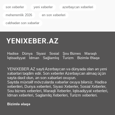
son xeberler
yeni xeberler
azerbaycan xeberleri
meherremlik 2026
en son xeberleri
cəbhədən son xəbərlər
Hadisə
Dünya
Siyasi
Sosial
Şou Biznes
Maraqlı
İqtisadiyyat
İdman
Sağlamlıq
Turizm
Bizimlə Əlaqə
YENIXEBER.AZ sayti Azerbaycan və dünyada olan ən yeni
xəbərləri təqdim edir. Son xeberler Azerbaycan almaq üçün
sayta daxil olun, ən son xəbərləri oxuyun.
Saytda müxtəlif mövzularda xəbərlər oxuya bilərsiz. Hadisə
xeberileri, Dunya xeberleri, Siyasi Xeberler, Sosial Xeberler,
Sou biznes xeberleri, Maraqli Xeberler, Iqtisadiyyat xeberleri,
Idman xeberleri, Saglamliq Xeberleri, Turizm xeberleri.
Bizimlə əlaqə