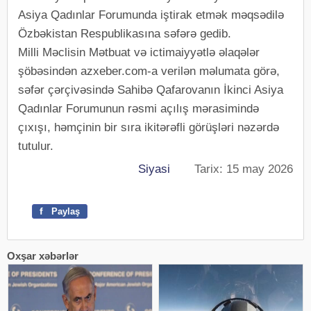
Asiya Qadınlar Forumunda iştirak etmək məqsədilə
Özbəkistan Respublikasına səfərə gedib.
Milli Məclisin Mətbuat və ictimaiyyətlə əlaqələr
şöbəsindən azxeber.com-a verilən məlumata görə,
səfər çərçivəsində Sahibə Qafarovanın İkinci Asiya
Qadınlar Forumunun rəsmi açılış mərasimində
çıxışı, həmçinin bir sıra ikitərəfli görüşləri nəzərdə
tutulur.
Siyasi
Tarix: 15 may 2026
f
Paylaş
Oxşar xəbərlər