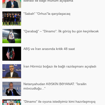
istefası ilə bağlı mühüm açıqlama
"Sabah" "Orhus"la qarşılaşacaq
"Qarabağ" – "Dinamo": İlk görüş bu gün keçiriləcək
ABŞ və İran arasında kritik 48 saat
İran Hörmüz boğazı ilə bağlı razılaşmanı açıqladı
Netanyahudan KƏSKİN BƏYANAT: "İsrailin
mövcudluğu..."
"Dinamo" ilə oyuna istədiyimiz kimi hazırlaşmışıq