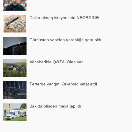
Dollar almaq istəyənlərin NƏZƏRİNƏ
Gürcüstan yenidən qaranlığa qərq oldu
Ağcabədidə QƏZA: Ölən var
Tərtərdə yanğın: Ər-arvad vəfat etdi
Bakıda ofisdən meyit tapıldı