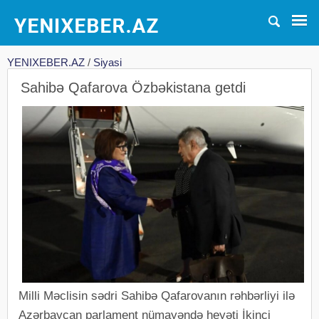
YENIXEBER.AZ
/
Siyasi
Sahibə Qafarova Özbəkistana getdi
Milli Məclisin sədri Sahibə Qafarovanın rəhbərliyi ilə
Azərbaycan parlament nümayəndə heyəti İkinci