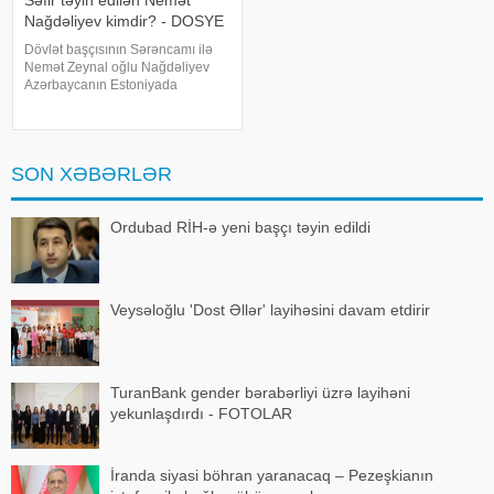
Nağdəliyev kimdir? - DOSYE
Dövlət başçısının Sərəncamı ilə
Nemət Zeynal oğlu Nağdəliyev
Azərbaycanın Estoniyada
fövqəladə və səlahiyyətli səfiri
təyin edilib. Nemət Nağdəliyev
Prezidentin ərazi-təşkilat
məsələləri üzrə köməkçisi - şöbə
SON XƏBƏRLƏR
müdiri Zeyna
Ordubad RİH-ə yeni başçı təyin edildi
Veysəloğlu 'Dost Əllər' layihəsini davam etdirir
TuranBank gender bərabərliyi üzrə layihəni
yekunlaşdırdı - FOTOLAR
İranda siyasi böhran yaranacaq – Pezeşkianın