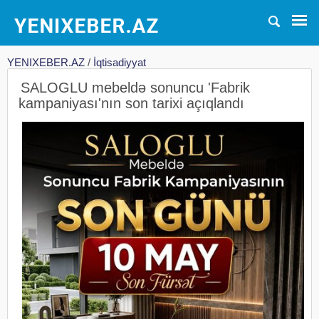
YENIXEBER.AZ
/
İqtisadiyyat
SALOGLU mebeldə sonuncu 'Fabrik
kampaniyası'nın son tarixi açıqlandı