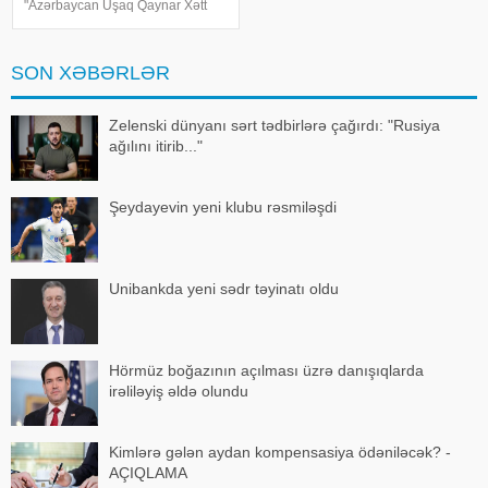
"Azərbaycan Uşaq Qaynar Xətt
Xidməti" uşaqların müdafiəsi və
rifahının təmin olunması
istiqamətində işini davam etdirir.
SON XƏBƏRLƏR
Cari ilin ilk altı ay
Zelenski dünyanı sərt tədbirlərə çağırdı: "Rusiya
ağılını itirib..."
Şeydayevin yeni klubu rəsmiləşdi
Unibankda yeni sədr təyinatı oldu
Hörmüz boğazının açılması üzrə danışıqlarda
irəliləyiş əldə olundu
Kimlərə gələn aydan kompensasiya ödəniləcək? -
AÇIQLAMA