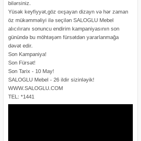
bilərsiniz.
Yüsək keyfiyyət,göz oxşayan dizayn və hər zaman
öz mükəmməliyi ilə seçilən SALOGLU Mebel
alıcılıranı sonuncu endirim kampaniyasının son
günündə bu möhtəşəm fürsətdən yararlanmağa
dəvət edir.
Son Kampaniya!
Son Fürsət!
Son Tarix - 10 May!
SALOGLU Mebel - 26 ildir sizinləyik!
WWW.SALOGLU.COM
TEL: *1441