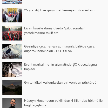
25 ştat Ağ Evə qarşı məhkəməyə müraciət etdi
Livan İsraillə danışıqlarda "pilot zonalar"
yaradılmasını təklif etdi
Gəzintiyə çıxan ər-arvad maşınla birlikdə çaya
düşərək həlak oldu - FOTOLAR
Brent markalı neftin qiymətində ŞOK ucuzlaşma
başladı
Ən təhlükəli vulkanlardan biri yenidən püskürdü
Hüseyn Həsənovun vəkilindən 4 illik həbs hökmü ilə
bağlı açıqlama