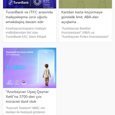
TuranBank və ITFC arasında
Kartdan karta köçürməyə
maliyyələşmə üzrə uğurlu
gündəlik limit: ABA-dan
əməkdaşlıq davam edir
açıqlama
Azərbaycanınaparıcı maliyyə
"Azərbaycan Banklar
institutlarından biri olan
Assosiasiyası" (ABA) və
TuranBank ASC İslam İnkişaf
"Azərbaycan Fintex Assosiasiyası"
Bankı(IsDB) Qrupuna daxil olan
(AzFina) İctimai Birlikləri bankların
Beynəlxalq İslami Ticarət Maliyyə
və elektron pul təşkilatlarının
Korporasiyası(ITFC) ilə uğurlu
xidmətlərindən sui-istifadə
tərəfdaşlığını davam etdirir. xəbər
risklərinin minimallaşdırılmas
veri
"Azərbaycan Uşaq Qaynar
Xətti"nə 3700-dən çox
müraciət daxil olub
"Azercell Telekom" MMC-nin
dəstəyi ilə fəaliyyət göstərən