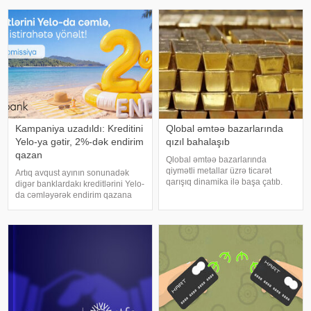
beynəlxalq arenada uğurlu
qarşılaşdığı əsas tələblərdən biri
çıxışlarını davam etdiriblər. xəbər
isə girov təminatıdır. Xüsusilə
verir ki, bu dövrdə gənc
yüksək məbləğli kreditlər zamanı
paralimpiyaçıla
bankla
Kampaniya uzadıldı: Kreditini
Qlobal əmtəə bazarlarında
Yelo-ya gətir, 2%-dək endirim
qızıl bahalaşıb
qazan
Qlobal əmtəə bazarlarında
qiymətli metallar üzrə ticarət
Artıq avqust ayının sonunadək
qarışıq dinamika ilə başa çatıb.
digər banklardakı kreditlərini Yelo-
xəbər verir ki, COMEX birjasında
da cəmləyərək endirim qazana
avqust fyuçersləri üzrə qızılın 1
bilərsən!. Hər ay fərqli banklara
troy unsiyasının qiyməti 20,60
fərqli faizlər ödəməkdən
ABŞ dolları və ya 0,51% artaraq
yorulmusansa, kampaniyanı
qaçırma: Yelo kreditini cari faizlərə
2%-də