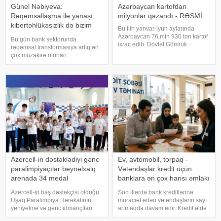
Günel Nəbiyeva:
Azərbaycan kartofdan
Rəqəmsallaşma ilə yanaşı,
milyonlar qazandı - RƏSMİ
kibertəhlükəsizlik də bizim
Bu ilin yanvar-iyun aylarında
əsas prioritetlərimizdəndir
Azərbaycan 76 min 930 ton kartof
Bu gün bank sektorunda
ixrac edib. Dövlət Gömrük
rəqəmsal transformasiya artıq ən
Komitəsinə istinadən xəbər verir
çox müzakirə olunan
ki, bu həcmdə kartofun dəyəri 29
mövzulardan biridir. Bəs bank
milyon 389 min ABŞ dolları olub.
üçün rəqəmsal transformasiya nə
Bu, ötən ilin eyni dövrü ilə
ifadə edir və müştərilərə nə kimi
müqayisəd
üstünlükləri verir. Bu barədə
"Azər-Tür
Azercell-in dəstəklədiyi gənc
Ev, avtomobil, torpaq -
paralimpiyaçılar beynəlxalq
Vətəndaşlar kredit üçün
arenada 34 medal
banklara ən çox hansı əmlakı
qazanıblar
girov qoyur?
Azercell-in baş dəstəkçisi olduğu
Son illərdə bank kreditlərinə
Uşaq Paralimpiya Hərəkatının
müraciət edən vətəndaşların sayı
yeniyetmə və gənc idmançıları
artmaqda davam edir. Kredit əldə
2026-cı ilin ilk yarısında
etmək istəyən şəxslərin