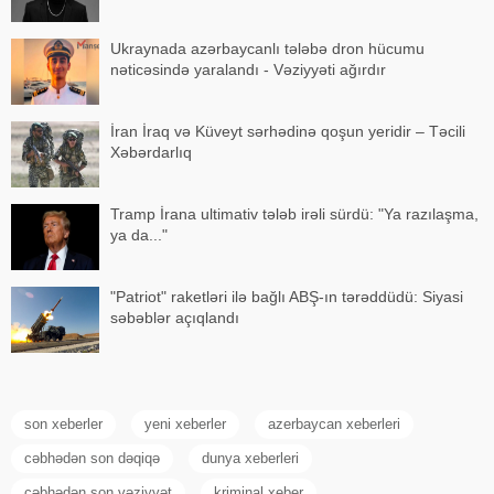
Ukraynada azərbaycanlı tələbə dron hücumu
nəticəsində yaralandı - Vəziyyəti ağırdır
İran İraq və Küveyt sərhədinə qoşun yeridir – Təcili
Xəbərdarlıq
Tramp İrana ultimativ tələb irəli sürdü: "Ya razılaşma,
ya da..."
"Patriot" raketləri ilə bağlı ABŞ-ın tərəddüdü: Siyasi
səbəblər açıqlandı
son xeberler
yeni xeberler
azerbaycan xeberleri
cəbhədən son dəqiqə
dunya xeberleri
cəbhədən son vəziyyət
kriminal xeber