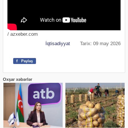
/ azxeber.com
İqtisadiyyat
Tarix: 09 may 2026
f
Paylaş
Oxşar xəbərlər