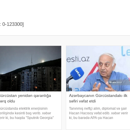
: 0-123300]
ürcüstan yenidən qaranlığa
Azərbaycanın Gürcüstandakı ilk
ərq oldu
səfiri vəfat etdi
ürcüstanda elektrik enerjisinin
Tanınmış neftçi alim, diplomat və şair
erilişində kəsinti baş verib. xəbər
Hacan Hacısoy vəfat edib. xəbər verir
erir ki, bu haqda "Sputnik Georgia"
ki, bu barədə APA-ya Hacan
əlumat yayıb. "Bu, son iki həftə
Hacısoyun ailəsindən məlumat verilib.
rzində Gürcüstanda baş verən
Bildirilib ki, o, uzun sürən xəstəlikdən