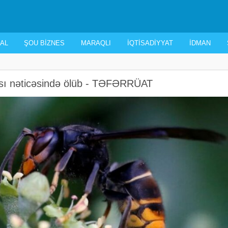
AL
ŞOU BIZNES
MARAQLI
İQTISADIYYAT
İDMAN
ası nəticəsində ölüb - TƏFƏRRÜAT