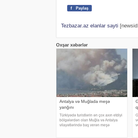
f
Paylaş
Tezbazar.az elanlar sayti
[newsid
Oxşar xəbərlər
Antalya və Muğlada meşə
G
yanğını
q
Türkiyədə turistlərin ən çox axın etdiyi
G
bölgələrdən olan Muğla və Antalya
v
vilayətlərində baş verən meşə
v
yanğınları ilə mübarizə davam edir.
m
xəbər verir ki, Muğlanın Seydikemer
ə