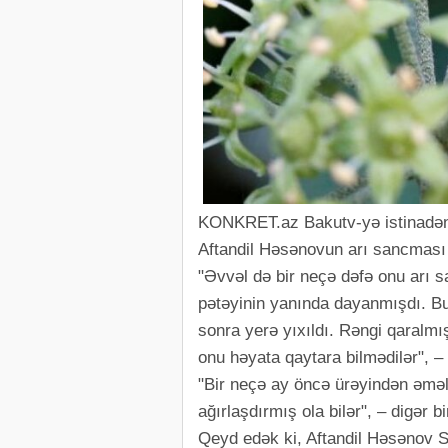
KONKRET.az Bakutv-yə istinad
Aftandil Həsənovun arı sancması 
"Əvvəl də bir neçə dəfə onu arı sa
pətəyinin yanında dayanmışdı. B
sonra yerə yıxıldı. Rəngi qaralmı
onu həyata qaytara bilmədilər", –
"Bir neçə ay öncə ürəyindən əməl
ağırlaşdırmış ola bilər", – digər bi
Qeyd edək ki, Aftandil Həsənov S