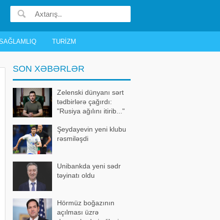
SAĞLAMLIQ
TURIZM
SON XƏBƏRLƏR
Zelenski dünyanı sərt
tədbirlərə çağırdı:
"Rusiya ağılını itirib..."
Şeydayevin yeni klubu
rəsmiləşdi
Unibankda yeni sədr
təyinatı oldu
Hörmüz boğazının
açılması üzrə