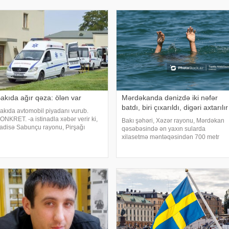
çüncü irimiqyaslı elektrik kəsilməsidir
sonra dünyasını dəyişib. Qeyd edək ki
akıda ağır qəza: ölən var
Mərdəkanda dənizdə iki nəfər
batdı, biri çıxarıldı, digəri axtarılır
akıda avtomobil piyadanı vurub.
ONKRET. -a istinadla xəbər verir ki,
Bakı şəhəri, Xəzər rayonu, Mərdəkan
adisə Sabunçu rayonu, Pirşağı
qəsəbəsində ən yaxın sularda
əsəbəsi, Hüseynbala Əliyev
xilasetmə məntəqəsindən 700 metr
üçəsində qeydə alınıb. Emin Samir
aralı, dənizdə nəzarətsiz ərazidə 2
ğlu Eminov idarə etdiyi avtomobillə
nəfər batıb. xəbər verir ki, bu barədə
olu keçən piyada Həsənbal
Fövqəladə Hallar Nazirliyi (FHN)
məlumat yayıb