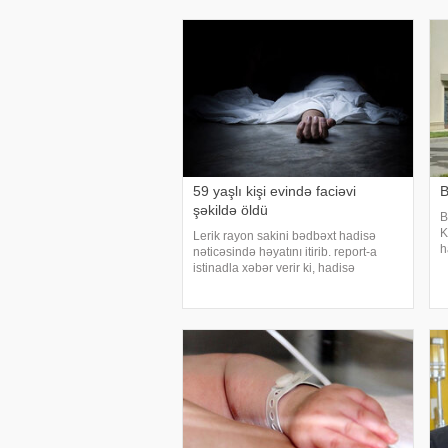
rayonunda yerləşən əkin sahəsində
ü
başlayan yanğı
59 yaşlı kişi evində faciəvi
B
şəkildə öldü
B
K
Lerik rayon sakini bədbəxt hadisə
h
nəticəsində həyatını itirib. report-a
q
istinadla xəbər verir ki, hadisə
k
rayonun Livədirqə kəndində baş verib.
o
Kənd sakini, 1967-ci il təvəllüdlü Vaqif
y
Ayazəli oğlu Quliyev səhər saatlarınd