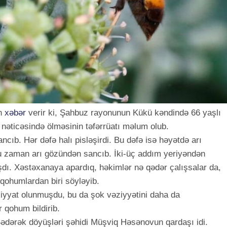
ən
xəbər
verir ki, Şahbuz rayonunun Kükü kəndində 66 yaşlı
nəticəsində ölməsinin təfərrüatı məlum olub.
ncıb. Hər dəfə halı pisləşirdi. Bu dəfə isə həyətdə arı
u zaman arı gözündən sancıb. İki-üç addım yeriyəndən
şdı. Xəstəxanaya apardıq, həkimlər nə qədər çalışsalar da,
 qohumlardan biri söyləyib.
iyyat olunmuşdu, bu da şok vəziyyətini daha da
r qohum bildirib.
ədərək döyüşləri şəhidi Müşviq Həsənovun qardaşı idi.