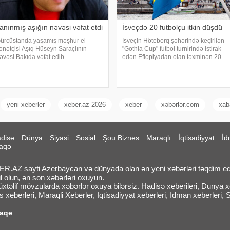
anınmış aşığın nəvəsi vəfat etdi
İsveçdə 20 futbolçu itkin düşdü
ürcüstanda yaşamış məşhur el
İsveçin Höteborq şəhərində keçirilən
ənətçisi Aşıq Hüseyn Saraçlının
"Gothia Cup" futbol turnirində iştirak
əvəsi Bakıda vəfat edib.
edən Efiopiyadan olan təxminən 20
Qafqazinfo"ya istinadən xəbər verir ki,
nəfərlik nümayəndə heyəti yoxa çıxıb.
7 yaşlı Mehdi Həsənov bədbəxt
"Sweden Herald" nəşrinə istinadən
adisə nəticəsində dünyasını dəyişib.
xəbər verir ki, poli
u gün onu
yeni xeberler
xeber.az 2026
xeber
xəbərlər.com
xab
disə
Dünya
Siyasi
Sosial
Şou Biznes
Maraqlı
İqtisadiyyat
İd
aqə
.AZ sayti Azerbaycan və dünyada olan ən yeni xəbərləri təqdim ed
l olun, ən son xəbərləri oxuyun.
təlif mövzularda xəbərlər oxuya bilərsiz. Hadisə xeberileri, Dunya xeb
 xeberleri, Maraqli Xeberler, Iqtisadiyyat xeberleri, Idman xeberleri, 
laqə