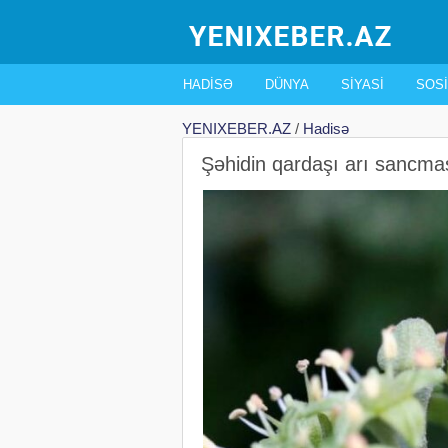
HADISƏ
DÜNYA
SIYASI
SOSI
YENIXEBER.AZ
/
Hadisə
Şəhidin qardaşı arı sancm