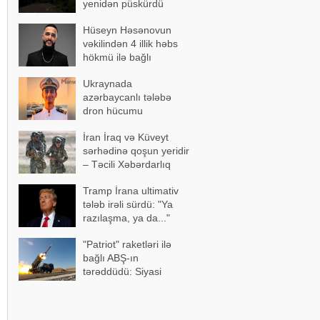
yenidən püskürdü
Hüseyn Həsənovun
vəkilindən 4 illik həbs
hökmü ilə bağlı
açıqlama
Ukraynada
azərbaycanlı tələbə
dron hücumu
nəticəsində yaralandı -
İran İraq və Küveyt
Vəziyyəti ağırdır
sərhədinə qoşun yeridir
– Təcili Xəbərdarlıq
Tramp İrana ultimativ
tələb irəli sürdü: "Ya
razılaşma, ya da..."
"Patriot" raketləri ilə
bağlı ABŞ-ın
tərəddüdü: Siyasi
səbəblər açıqlandı