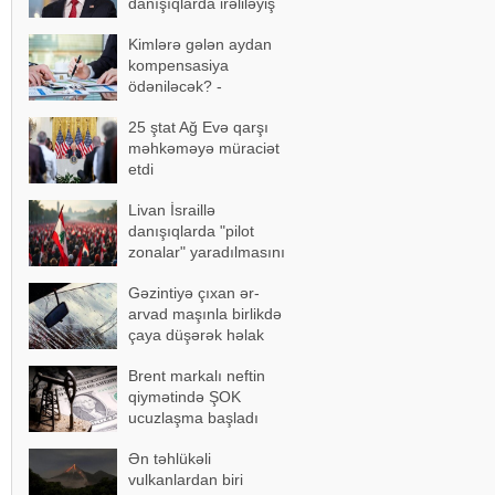
danışıqlarda irəliləyiş
əldə olundu
Kimlərə gələn aydan
kompensasiya
ödəniləcək? -
AÇIQLAMA
25 ştat Ağ Evə qarşı
məhkəməyə müraciət
etdi
Livan İsraillə
danışıqlarda "pilot
zonalar" yaradılmasını
təklif etdi
Gəzintiyə çıxan ər-
arvad maşınla birlikdə
çaya düşərək həlak
oldu - FOTOLAR
Brent markalı neftin
qiymətində ŞOK
ucuzlaşma başladı
Ən təhlükəli
vulkanlardan biri