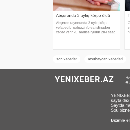
Abşeronda 3 aylıq körpə öldü
T
Abşeron rayonunda 3 aylıq körpə
G
vəfat edib. qafqazinfo-ya istinadən
s
xəbər verir ki, hadisə iyulun 28-i saat
n
08 radələrində Hökməli qəsəbəsində
"
qeydə alınıb. Belə ki, 10 aprel 2026-cı
4
il təvəllüdlü Səccad Axundov evdə
h
asfiksiyada
B
son xeberler
azerbaycan xeberleri
Ha
Əl
YENIXEBER
sayta daxi
Saytda müx
Sou biznes
Bizimlə ə