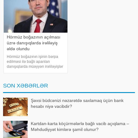
Hörmüz boğazının açılması
üzrə danışıqlarda irəliləyiş
əldə olundu
Hörmüz boğazının işinin bərpa
edilməsi ilə bağlı aparılan
danışıqlarda müəyyən irəliləyişlər
əldə olunub, lakin hələ ki yekun
razılaşma imzalanmayıb. Bu
barədə ABŞ dövlət katibi Marko
SON XƏBƏRLƏR
Rubio açıqlama verib. xəbər verir
ki
Şəxsi büdcənizi nəzarətdə saxlamaq üçün bank
hesabı niyə vacibdir?
Kartdan-karta köçürmələrlə bağlı vacib açıqlama –
Məhdudiyyət kimlərə şamil olunur?