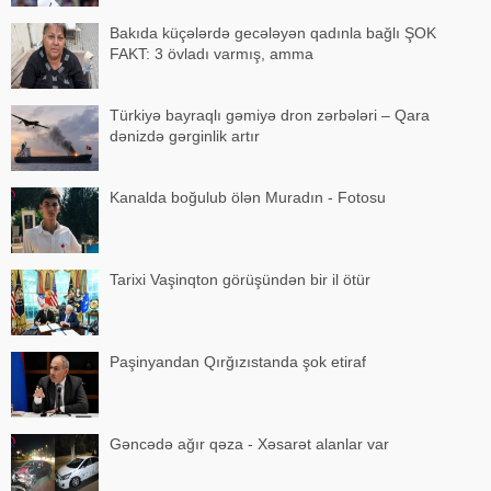
Bakıda küçələrdə gecələyən qadınla bağlı ŞOK
FAKT: 3 övladı varmış, amma
Türkiyə bayraqlı gəmiyə dron zərbələri – Qara
dənizdə gərginlik artır
Kanalda boğulub ölən Muradın - Fotosu
Tarixi Vaşinqton görüşündən bir il ötür
Paşinyandan Qırğızıstanda şok etiraf
Gəncədə ağır qəza - Xəsarət alanlar var