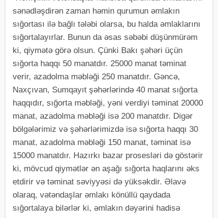
sənədləşdirən zaman həmin qurumun əmlakın
sığortası ilə bağlı tələbi olarsa, bu halda əmlaklarını
sığortalayırlar. Bunun da əsas səbəbi düşünmürəm
ki, qiymətə görə olsun. Çünki Bakı şəhəri üçün
sığorta haqqı 50 manatdır. 25000 manat təminat
verir, azadolma məbləği 250 manatdır. Gəncə,
Naxçıvan, Sumqayıt şəhərlərində 40 manat sığorta
haqqıdır, sığorta məbləği, yəni verdiyi təminat 20000
manat, azadolma məbləği isə 200 manatdır. Digər
bölgələrimiz və şəhərlərimizdə isə sığorta haqqı 30
manat, azadolma məbləği 150 manat, təminat isə
15000 manatdır. Hazırkı bazar prosesləri də göstərir
ki, mövcud qiymətlər ən aşağı sığorta haqlarını əks
etdirir və təminat səviyyəsi də yüksəkdir. Əlavə
olaraq, vətəndaşlar əmlakı könüllü qaydada
sığortalaya bilərlər ki, əmlakın dəyərini hadisə