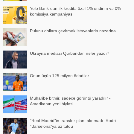
Yelo Bank-dan ilk kreditə özəl 1% endirim və 0%
komissiya kampaniyası
Pulunu dollara çevirmək istəyənlərin nəzərinə
Ukrayna mediası Qurbandan nələr yazdı?
Onun üçün 125 milyon ödədilər
Müharibə bitmir, sadəcə görüntü yaradılır -
Amerikanın yeni hiyləsi
"Real Madrid"in transfer planı alınmadı: Rodri
"Barselona"ya üz tutdu