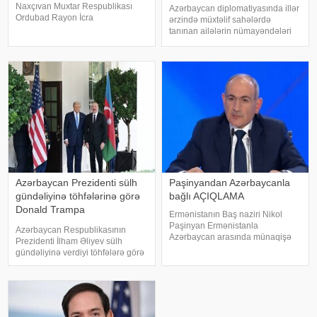
Naxçıvan Muxtar Respublikası
Azərbaycan diplomatiyasında illər
Ordubad Rayon İcra
ərzində müxtəlif sahələrdə
Hakimiyyətinin başçısı
tanınan ailələrin nümayəndələri
vəzifəsindən azad edilib. xəbər
mühüm vəzifələrdə təmsil
verir ki, bununla bağlı Azərbaycan
olunub. . Onların sırasında dövlət
Prezidenti İlham Əliyev Sərəncam
xadimlərinin, alimlərin, ədəbiyyat
imzalayıb. Dövlət başçısını
və incəsənət nümayəndələrinin
övladlar
Azərbaycan Prezidenti sülh
Paşinyandan Azərbaycanla
gündəliyinə töhfələrinə görə
bağlı AÇIQLAMA
Donald Trampa
Ermənistanın Baş naziri Nikol
minnətdarlığını bildirib
Paşinyan Ermənistanla
Azərbaycan Respublikasının
Azərbaycan arasında münaqişə
Prezidenti İlham Əliyev sülh
səhifəsinin bağlandığını və sülhün
gündəliyinə verdiyi töhfələrə görə
bərqərar olduğunu bildirib. xəbər
Amerika Birləşmiş Ştatlarının
verir ki, Paşinyan bunu 2025-ci il
Prezidenti Donald Trampa
avqustun 8-də Vaşinqtonda
minnətdarlığını bildirib. xəbər verir
keçirilmi
ki, Prezidenti İlham Əliyev bu
barəd