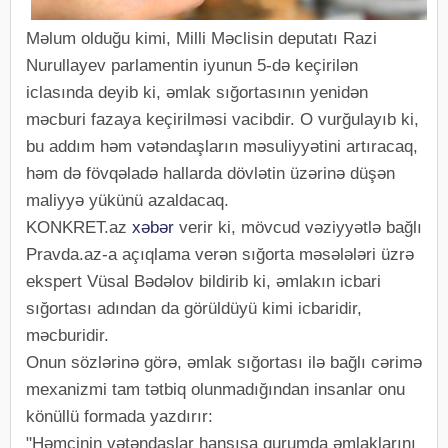
Məlum olduğu kimi, Milli Məclisin deputatı Razi
Nurullayev parlamentin iyunun 5-də keçirilən
iclasında deyib ki, əmlak sığortasının yenidən
məcburi fazaya keçirilməsi vacibdir. O vurğulayıb ki,
bu addım həm vətəndaşların məsuliyyətini artıracaq,
həm də fövqəladə hallarda dövlətin üzərinə düşən
maliyyə yükünü azaldacaq.
KONKRET.az
xəbər
verir ki, mövcud vəziyyətlə bağlı
Pravda.az-a açıqlama verən sığorta məsələləri üzrə
ekspert Vüsal Bədəlov bildirib ki, əmlakın icbari
sığortası adından da görüldüyü kimi icbaridir,
məcburidir.
Onun sözlərinə görə, əmlak sığortası ilə bağlı cərimə
mexanizmi tam tətbiq olunmadığından insanlar onu
könüllü formada yazdırır:
"Həmçinin vətəndaşlar hansısa qurumda əmlaklarını