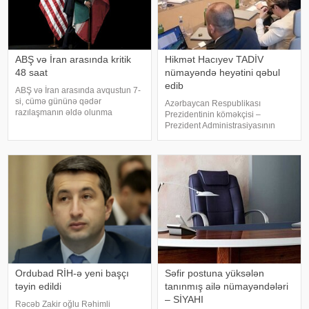
ABŞ və İran arasında kritik
Hikmət Hacıyev TADİV
48 saat
nümayəndə heyətini qəbul
edib
ABŞ və İran arasında avqustun 7-
si, cümə gününə qədər
Azərbaycan Respublikası
razılaşmanın əldə olunma
Prezidentinin köməkçisi –
ehtimalı 50 faiz təşkil edir. xəbər
Prezident Administrasiyasının
verir ki, bu barədə "CNN"
Xarici siyasət məsələləri
telekanalı məlumat yayıb.
şöbəsinin müdiri Hikmət Hacıyev
Mənbənin bildirdiyinə görə,
Türkiyə–Azərbaycan Dostluq,
ehtimal olunan müvəqqət
Əməkdaşlıq və Həmrəylik
Vəqfinin (TADİV) və
Mədəniyyətləraras
Ordubad RİH-ə yeni başçı
Səfir postuna yüksələn
təyin edildi
tanınmış ailə nümayəndələri
– SİYAHI
Rəcəb Zakir oğlu Rəhimli