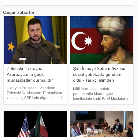
Oxşar xəbərlər
Zelenski: 'Ukrayna
Şah İsmayıl Xətai mövzusu
Azərbaycanla güclü
sosial şəbəkədə gündəm
münasibətlər qurmalıdır
oldu - Tarixçi alimdən
açıqlama
Ukrayna Prezidenti Volodimir
Milli Məclisin deputatı,
Zelenski Azərbaycan, Ermənistan
parlamentin Mədəniyyət
və keçmiş SSRİ-nin digər ölkələri
komitəsinin sədri Fazil Mustafanın
ilə güclü münasibətlər qurmaq
Şah İsmayıl Xətai ilə bağlı
niyyətində olduğunu bəyan edib.
səsləndirdiyi fikirlər yenidən
xəbər verir ki, bu barədə o,
ictimai müzakirələrə səbəb olub. .
"Telegram" kanalında yazıb
Deputat Şah İsmayılın adını
daşıyan ordeni