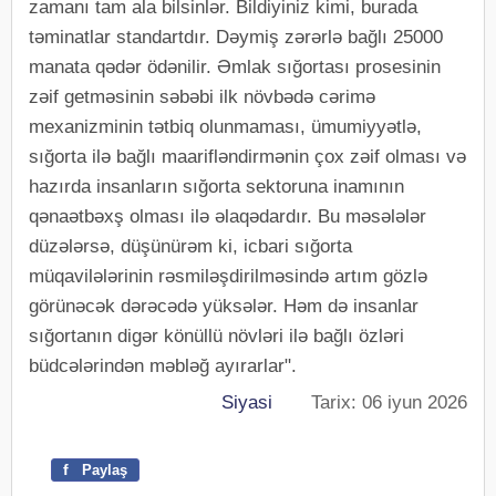
zamanı tam ala bilsinlər. Bildiyiniz kimi, burada
təminatlar standartdır. Dəymiş zərərlə bağlı 25000
manata qədər ödənilir. Əmlak sığortası prosesinin
zəif getməsinin səbəbi ilk növbədə cərimə
mexanizminin tətbiq olunmaması, ümumiyyətlə,
sığorta ilə bağlı maarifləndirmənin çox zəif olması və
hazırda insanların sığorta sektoruna inamının
qənaətbəxş olması ilə əlaqədardır. Bu məsələlər
düzələrsə, düşünürəm ki, icbari sığorta
müqavilələrinin rəsmiləşdirilməsində artım gözlə
görünəcək dərəcədə yüksələr. Həm də insanlar
sığortanın digər könüllü növləri ilə bağlı özləri
büdcələrindən məbləğ ayırarlar".
Siyasi
Tarix: 06 iyun 2026
f
Paylaş