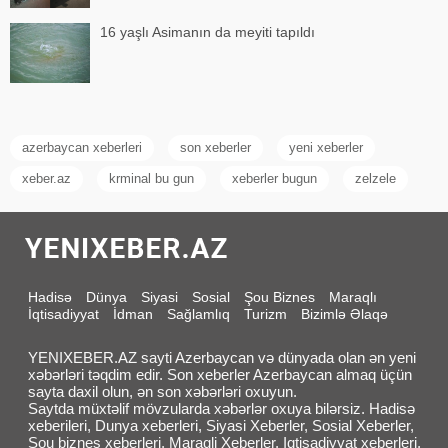
16 yaşlı Asimanın da meyiti tapıldı
azerbaycan xeberleri
son xeberler
yeni xeberler
xeber.az
krminal bu gun
xeberler bugun
zelzele
Hadisə
Dünya
Siyasi
Sosial
Şou Biznes
Maraqlı
İqtisadiyyat
İdman
Sağlamlıq
Turizm
Bizimlə Əlaqə
YENIXEBER.AZ sayti Azerbaycan və dünyada olan ən yeni
xəbərləri təqdim edir. Son xeberler Azerbaycan almaq üçün
sayta daxil olun, ən son xəbərləri oxuyun.
Saytda müxtəlif mövzularda xəbərlər oxuya bilərsiz. Hadisə
xeberileri, Dunya xeberleri, Siyasi Xeberler, Sosial Xeberler,
Sou biznes xeberleri, Maraqli Xeberler, Iqtisadiyyat xeberleri,