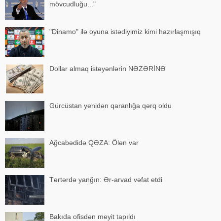
mövcudluğu..."
"Dinamo" ilə oyuna istədiyimiz kimi hazırlaşmışıq
Dollar almaq istəyənlərin NƏZƏRİNƏ
Gürcüstan yenidən qaranlığa qərq oldu
Ağcabədidə QƏZA: Ölən var
Tərtərdə yanğın: Ər-arvad vəfat etdi
Bakıda ofisdən meyit tapıldı