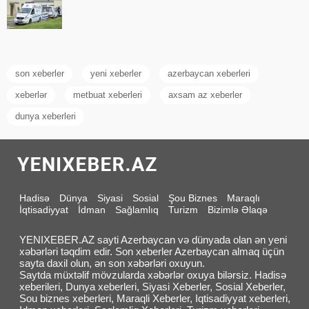
son xeberler
yeni xeberler
azerbaycan xeberleri
xeberlər
metbuat xeberleri
axsam az xeberler
dunya xeberleri
Hadisə
Dünya
Siyasi
Sosial
Şou Biznes
Maraqlı
İqtisadiyyat
İdman
Sağlamlıq
Turizm
Bizimlə Əlaqə
YENIXEBER.AZ sayti Azerbaycan və dünyada olan ən yeni
xəbərləri təqdim edir. Son xeberler Azerbaycan almaq üçün
sayta daxil olun, ən son xəbərləri oxuyun.
Saytda müxtəlif mövzularda xəbərlər oxuya bilərsiz. Hadisə
xeberileri, Dunya xeberleri, Siyasi Xeberler, Sosial Xeberler,
Sou biznes xeberleri, Maraqli Xeberler, Iqtisadiyyat xeberleri,