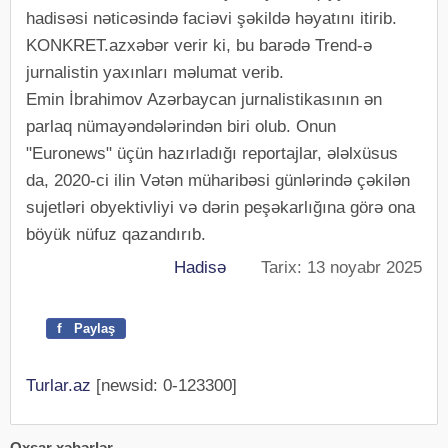
hadisəsi nəticəsində faciəvi şəkildə həyatını itirib.
KONKRET.azxəbər verir ki, bu barədə Trend-ə
jurnalistin yaxınları məlumat verib.
Emin İbrahimov Azərbaycan jurnalistikasının ən
parlaq nümayəndələrindən biri olub. Onun
"Euronews" üçün hazırladığı reportajlar, ələlxüsus
da, 2020-ci ilin Vətən müharibəsi günlərində çəkilən
sujetləri obyektivliyi və dərin peşəkarlığına görə ona
böyük nüfuz qazandırıb.
Hadisə
Tarix: 13 noyabr 2025
f
Paylaş
Turlar.az
[newsid: 0-123300]
Oxşar xəbərlər