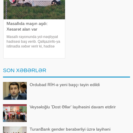
Masallıda maşın aşdı:
Xəsarət alan var
Masallı rayonunda yol-nəqliyyat
hadisəsi baş verib. Qafqazinfo-ya
istinadla xəbər verir ki, hadisə
yeni Ələt-Astara magistralının
rayon ərazisində qeydə alınıb.
Belə ki, "Chevrolet Cruze" markalı
maşın idarəetmədə
SON XƏBƏRLƏR
Ordubad RİH-ə yeni başçı təyin edildi
Veysəloğlu 'Dost Əllər' layihəsini davam etdirir
TuranBank gender bərabərliyi üzrə layihəni