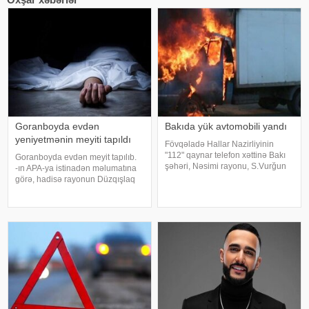
Goranboyda evdən
Bakıda yük avtomobili yandı
yeniyetmənin meyiti tapıldı
Fövqəladə Hallar Nazirliyinin
"112" qaynar telefon xəttinə Bakı
Goranboyda evdən meyit tapılıb.
şəhəri, Nəsimi rayonu, S.Vurğun
-ın APA-ya istinadən məlumatına
küçəsində yük avtomobilində
görə, hadisə rayonun Düzqışlaq
yanğın baş verməsi barədə
kəndində qeydə alınıb. Belə ki,
məlumat daxil olub. Bu barədə -a
kənd sakini 2008-ci il təvəllüdlü Ü.
FHN-in mətbuat xidmətindən
Ağayevin meyiti yaşadığı evdə
məluma
aşkarlanıb. Hazırda hadis