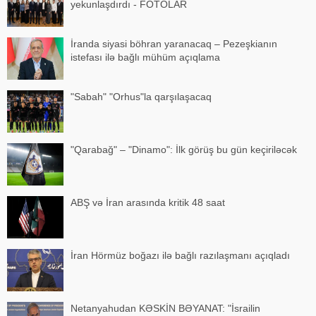
yekunlaşdırdı - FOTOLAR
İranda siyasi böhran yaranacaq – Pezeşkianın
istefası ilə bağlı mühüm açıqlama
"Sabah" "Orhus"la qarşılaşacaq
"Qarabağ" – "Dinamo": İlk görüş bu gün keçiriləcək
ABŞ və İran arasında kritik 48 saat
İran Hörmüz boğazı ilə bağlı razılaşmanı açıqladı
Netanyahudan KƏSKİN BƏYANAT: "İsrailin