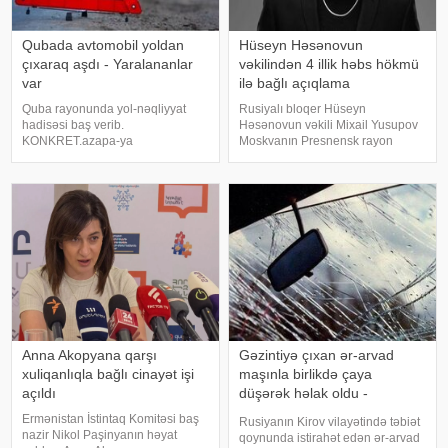
Qubada avtomobil yoldan
Hüseyn Həsənovun
çıxaraq aşdı - Yaralananlar
vəkilindən 4 illik həbs hökmü
var
ilə bağlı açıqlama
Quba rayonunda yol-nəqliyyat
Rusiyalı bloqer Hüseyn
hadisəsi baş verib.
Həsənovun vəkili Mixail Yusupov
KONKRET.azapa-ya
Moskvanın Presnensk rayon
istinadən xəbər verir ki, qəza
məhkəməsinin müvəkkili
Quba-Qonaqkənd avtomobil
barəsində çıxardığı qiyabi hökmlə
yolunun Püstəqasım kəndi
bağlı açıqlama verib. Müdafiə
ərazisindən keçən hissəsində
tərəfi qərarla razı olmadığını
qeydə alınıb. İlkin məlumata
bildirərək apellyasiy
əsasən, UAZ markal
Anna Akopyana qarşı
Gəzintiyə çıxan ər-arvad
xuliqanlıqla bağlı cinayət işi
maşınla birlikdə çaya
açıldı
düşərək həlak oldu -
FOTOLAR
Ermənistan İstintaq Komitəsi baş
Rusiyanın Kirov vilayətində təbiət
nazir Nikol Paşinyanın həyat
qoynunda istirahət edən ər-arvad