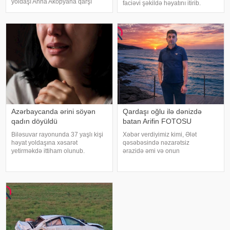
yoldaşı Anna Akopyana qarşı
faciəvi şəkildə həyatını itirib.
xuliqanlıq hərəkətləri ilə bağlı
Onların yatdıqları avtomobil gecə
cinayət işi açıb. xəbər verir ki, bu
saatlarında çaya yuvarlanıb.
barədə TASS-a İstintaq
KONKRET.azxəbər verir ki,
Komitəsinin mətbuat katibi Kima
Kirovo-Çepetsk sakinləri – 46 yaşl
Avdalya
Azərbaycanda ərini söyən
Qardaşı oğlu ilə dənizdə
qadın döyüldü
batan Arifin FOTOSU
Biləsuvar rayonunda 37 yaşlı kişi
Xəbər verdiyimiz kimi, Ələt
həyat yoldaşına xəsarət
qəsəbəsində nəzarətsiz
yetirməkdə ittiham olunub.
ərazidə əmi və onun
KONKRET.azxəbər verir ki, hadisə
qardaşıoğlu batıb. xəbər verir ki,
bu il fevralın 1-də baş verib. 1989-
əmi Əlihəsənov Arif Həsən
cu il təvəllüdlü Əlvan (ad şərtidir –
oğlunun meyiti sudan tapılaraq
red.) gecə saat 02:00 radələrind
aidiyyəti üzrə təhvil verilib. 15
yaşlı Əlihəsənov Həsən Asi