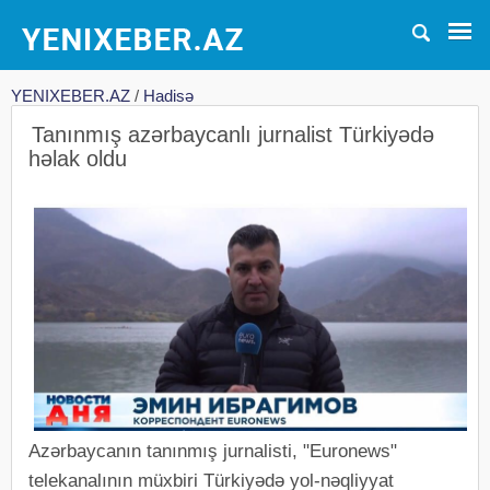
YENIXEBER.AZ
/
Hadisə
Tanınmış azərbaycanlı jurnalist Türkiyədə
həlak oldu
Azərbaycanın tanınmış jurnalisti, "Euronews"
telekanalının müxbiri Türkiyədə yol-nəqliyyat