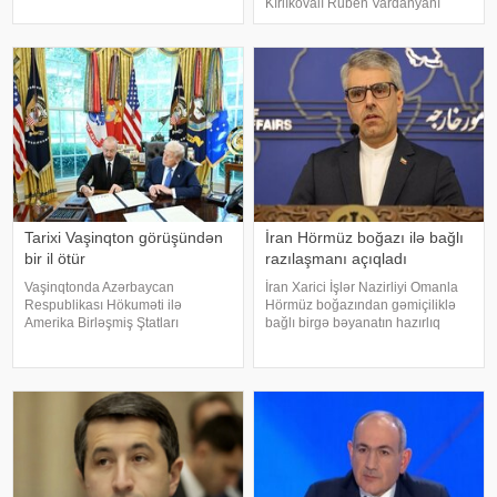
Kırlıkovalı Ruben Vardanyanı
çağırılıb. Dövlət başçısının
dəstəkləməsi və mühazirə
Sərəncamı ilə Nemət Zeynal oğlu
oxumaq üçün Bakıya gəlməkdən
Nağdəliyev Azərbaycanın
imtina etməsi ilə əlaqədar
Estoniyada fövqəlad
amerikalı risk tədqiqatçısı və
esseist Nassim Nikola
Tarixi Vaşinqton görüşündən
İran Hörmüz boğazı ilə bağlı
bir il ötür
razılaşmanı açıqladı
Vaşinqtonda Azərbaycan
İran Xarici İşlər Nazirliyi Omanla
Respublikası Hökuməti ilə
Hörmüz boğazından gəmiçiliklə
Amerika Birləşmiş Ştatları
bağlı birgə bəyanatın hazırlıq
Hökuməti arasında Anlaşma
işlərinin yekun mərhələsində
Memorandumunun
olduğunu bildirib. xəbər verir ki,
imzalanmasından bir il ötür.
İran XİN-in rəsmi nümayəndəsi
xatırladır ki, Vaşinqton şəhərində
İsmail Baqai iki ölkə arasınd
8 avqust 2025-ci il tarixində
Azərbayca