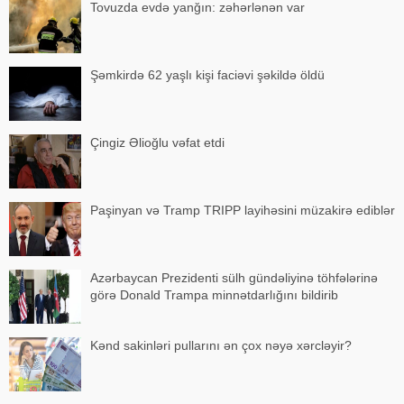
Tovuzda evdə yanğın: zəhərlənən var
Şəmkirdə 62 yaşlı kişi faciəvi şəkildə öldü
Çingiz Əlioğlu vəfat etdi
Paşinyan və Tramp TRIPP layihəsini müzakirə ediblər
Azərbaycan Prezidenti sülh gündəliyinə töhfələrinə
görə Donald Trampa minnətdarlığını bildirib
Kənd sakinləri pullarını ən çox nəyə xərcləyir?