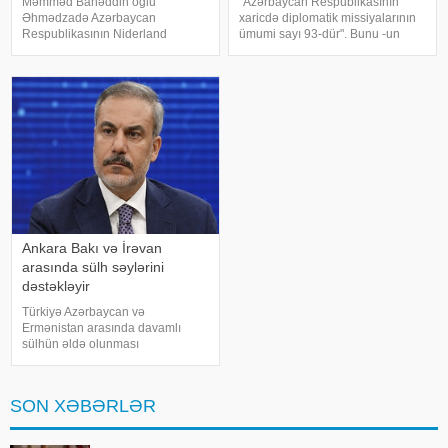
Məmməd Bahəddin oğlu
"Azərbaycan Respublikasının
Əhmədzadə Azərbaycan
xaricdə diplomatik missiyalarının
Respublikasının Niderland
ümumi sayı 93-dür". Bunu -un
Krallığında fövqəladə və
sorğusuna cavab olaraq
səlahiyyətli səfiri, eyni zamanda
Azərbaycan Xarici İşlər
Azərbaycan Respublikasının
Nazirliyinin mətbuat katibi Ayxan
Kimyəvi Silahların Qadağan
Hacızadə deyib. . O bildirib ki,
Olunması üzrə Təşkilatda daimi
Azərbayca
nümayəndəs
Ankara Bakı və İrəvan
arasında sülh səylərini
dəstəkləyir
Türkiyə Azərbaycan və
Ermənistan arasında davamlı
sülhün əldə olunması
istiqamətində səyləri dəstəkləyir.
xəbər verir ki, bunu Türkiyənin
xarici işlər naziri Hakan Fidan
SON XƏBƏRLƏR
bildirib. Onun sözlərinə görə,
Cənubi Qafqazdakı proseslə