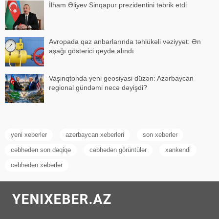
İlham Əliyev Sinqapur prezidentini təbrik etdi
Avropada qaz anbarlarında təhlükəli vəziyyət: Ən
aşağı göstərici qeydə alındı
Vaşinqtonda yeni geosiyasi düzən: Azərbaycan
regional gündəmi necə dəyişdi?
yeni xeberler
azerbaycan xeberleri
son xeberler
cəbhədən son dəqiqə
cəbhədən görüntülər
xankendi
cəbhədən xəbərlər