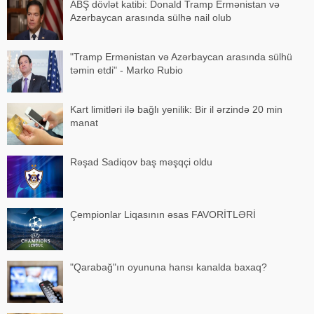
ABŞ dövlət katibi: Donald Tramp Ermənistan və
Azərbaycan arasında sülhə nail olub
"Tramp Ermənistan və Azərbaycan arasında sülhü
təmin etdi" - Marko Rubio
Kart limitləri ilə bağlı yenilik: Bir il ərzində 20 min
manat
Rəşad Sadiqov baş məşqçi oldu
Çempionlar Liqasının əsas FAVORİTLƏRİ
"Qarabağ"ın oyununa hansı kanalda baxaq?