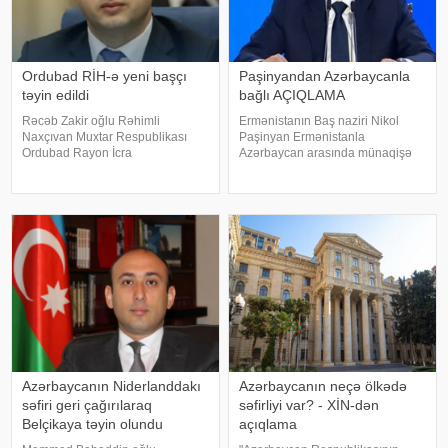
Ordubad RİH-ə yeni başçı
Paşinyandan Azərbaycanla
təyin edildi
bağlı AÇIQLAMA
Rəcəb Zakir oğlu Rəhimli
Ermənistanın Baş naziri Nikol
Naxçıvan Muxtar Respublikası
Paşinyan Ermənistanla
Ordubad Rayon İcra
Azərbaycan arasında münaqişə
Hakimiyyətinin başçısı
səhifəsinin bağlandığını və sülhün
vəzifəsindən azad edilib. xəbər
bərqərar olduğunu bildirib. xəbər
verir ki, bununla bağlı Azərbaycan
verir ki, Paşinyan bunu 2025-ci il
Prezidenti İlham Əliyev Sərəncam
avqustun 8-də Vaşinqtonda
imzalayıb. Dövlət başçısını
keçirilmi
Azərbaycanın Niderlanddakı
Azərbaycanın neçə ölkədə
səfiri geri çağırılaraq
səfirliyi var? - XİN-dən
Belçikaya təyin olundu
açıqlama