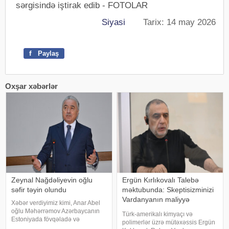
Siyasi
Tarix: 14 may 2026
f
Paylaş
Oxşar xəbərlər
Zeynal Nağdəliyevin oğlu
Ergün Kırlıkovalı Talebə
səfir təyin olundu
məktubunda: Skeptisizminizi
Vardanyanın maliyyə
Xəbər verdiyimiz kimi, Anar Abel
şəbəkəsinə yönəldin
oğlu Məhərrəmov Azərbaycanın
Türk-amerikalı kimyaçı və
Estoniyada fövqəladə və
polimerlər üzrə mütəxəssis Ergün
səlahiyyətli səfiri vəzifəsindən geri