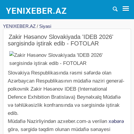
YENIXEBER.AZ
/
Siyasi
Zakir Həsənov Slovakiyada 'IDEB 2026'
sərgisində iştirak edib - FOTOLAR
Slovakiya Respublikasında rəsmi səfərdə olan
Azərbaycan Respublikasının müdafiə naziri general-
polkovnik Zakir Həsənov IDEB (International
Defence Exhibition Bratislava) Beynəlxalq Müdafiə
və təhlükəsizlik konfransında və sərgisində iştirak
edib.
Müdafiə Nazirliyindən azxeber.com-a verilən
xəbərə
görə, sərgidə təqdim olunan müdafiə sənayesi