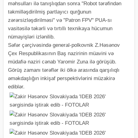
məhsulları ilə tanışlıqdan sonra "Robot tərəfindən
təkmilləşdirilmiş partlayıcı qurğunun
zərərsizləşdirilməsi" və "Patron FPV" PUA-sı
vasitəsilə təkərli və tırtıllı texnikaya hücumun
nümayişləri izlənilib.
Səfər çərçivəsində general-polkovnik Z.Həsənov
Çex Respublikasının Baş nazirinin müavini və
müdafiə naziri cənab Yaromir Zuna ilə görüşüb.
Görüş zamanı tərəflər iki ölkə arasında qarşılıqlı
əməkdaşlığın inkişaf perspektivlərini müzakirə
ediblər.