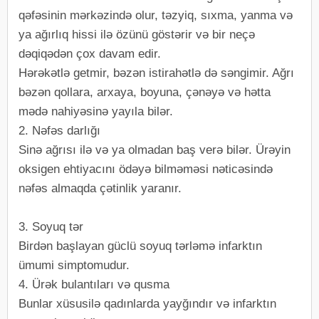
qəfəsinin mərkəzində olur, təzyiq, sıxma, yanma və
ya ağırlıq hissi ilə özünü göstərir və bir neçə
dəqiqədən çox davam edir.
Hərəkətlə getmir, bəzən istirahətlə də səngimir. Ağrı
bəzən qollara, arxaya, boyuna, çənəyə və hətta
mədə nahiyəsinə yayıla bilər.
2. Nəfəs darlığı
Sinə ağrısı ilə və ya olmadan baş verə bilər. Ürəyin
oksigen ehtiyacını ödəyə bilməməsi nəticəsində
nəfəs almaqda çətinlik yaranır.
3. Soyuq tər
Birdən başlayan güclü soyuq tərləmə infarktın
ümumi simptomudur.
4. Ürək bulantıları və qusma
Bunlar xüsusilə qadınlarda yayğındır və infarktın