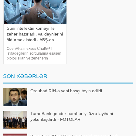
Süni intellektin köməyi ilə
zəhər hazırladı, valideynlərini
öldürmək istədi - ABŞ-da
dəhşətli olay
OpenAI-a məxsus ChatGPT
istifadəçilərin sorğularına əsasən
bioloji silah və zəhərlərin
hazırlanması ilə bağlı ətraflı və
dəqiq təlimatlar verib.
KONKRET.azxəbər verir ki, bu
SON XƏBƏRLƏR
barədə The Wall Street Journal
yazır. Nəşrin məlumatın
Ordubad RİH-ə yeni başçı təyin edildi
TuranBank gender bərabərliyi üzrə layihəni
yekunlaşdırdı - FOTOLAR