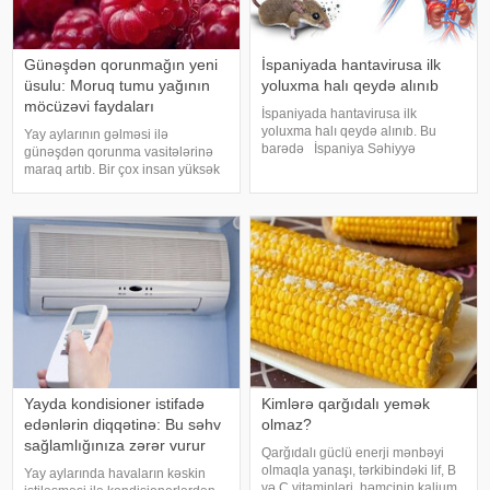
Günəşdən qorunmağın yeni
İspaniyada hantavirusa ilk
üsulu: Moruq tumu yağının
yoluxma halı qeydə alınıb
möcüzəvi faydaları
İspaniyada hantavirusa ilk
yoluxma halı qeydə alınıb. Bu
Yay aylarının gəlməsi ilə
barədə İspaniya Səhiyyə
günəşdən qorunma vasitələrinə
Nazirliyinin "X" sosial
maraq artıb. Bir çox insan yüksək
şəbəkəsindəki paylaşımına
qoruyucu faktorlu günəş
istinadən xəbər verir. Qurumun
kremlərinə üstünlük versə də,
məlumatına görə, ötən gün
bəziləri daha təbii alternativlər
aparılan test nəticəsind
axtarışındadır. Son dövrlər bu
axtarışın ə
Yayda kondisioner istifadə
Kimlərə qarğıdalı yemək
edənlərin diqqətinə: Bu səhv
olmaz?
sağlamlığınıza zərər vurur
Qarğıdalı güclü enerji mənbəyi
olmaqla yanaşı, tərkibindəki lif, B
Yay aylarında havaların kəskin
və C vitaminləri, həmçinin kalium