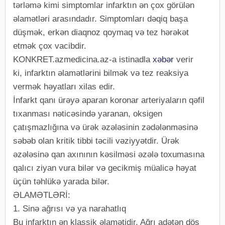
tərləmə kimi simptomlar infarktın ən çox görülən
əlamətləri arasındadır. Simptomları dəqiq başa
düşmək, erkən diaqnoz qoymaq və tez hərəkət
etmək çox vacibdir.
KONKRET.azmedicina.az-a istinadla
xəbər
verir
ki, infarktın əlamətlərini bilmək və tez reaksiya
vermək həyatları xilas edir.
İnfarkt qanı ürəyə aparan koronar arteriyaların qəfil
tıxanması nəticəsində yaranan, oksigen
çatışmazlığına və ürək əzələsinin zədələnməsinə
səbəb olan kritik tibbi təcili vəziyyətdir. Ürək
əzələsinə qan axınının kəsilməsi əzələ toxumasına
qalıcı ziyan vura bilər və gecikmiş müalicə həyat
üçün təhlükə yarada bilər.
ƏLAMƏTLƏRİ:
1. Sinə ağrısı və ya narahatlıq
Bu infarktın ən klassik əlamətidir. Ağrı adətən döş