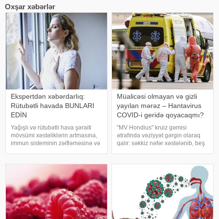
Oxşar xəbərlər
Ekspertdən xəbərdarlıq:
Müalicəsi olmayan və gizli
Rütubətli havada BUNLARI
yayılan mərəz – Hantavirus
EDİN
COVID-i geridə qoyacaqmı?
Yağışlı və rütubətli hava şəraiti
"MV Hondius" kruiz gəmisi
mövsümi xəstəliklərin artmasına,
ətrafında vəziyyət gərgin olaraq
immun sisteminin zəifləməsinə və
qalır: səkkiz nəfər xəstələnib, beş
orqanizmin ümumi müqavimətinin
nəfərin And virusuna (təhlükəli
aşağı düşməsinə səbəb olur. Belə
hantavirus növü) yoluxduğu
dövrlərdə düzgün qidalanma
laboratoriyada təsdiqlənib.
təkcə sağlam qalmaq üçün deyil
Yoluxanlardan üçü gəmidən
kənard