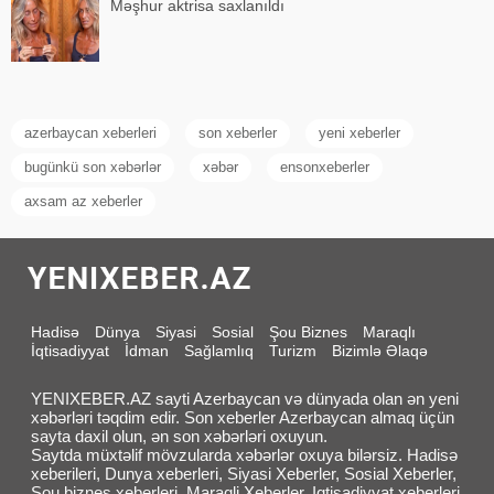
Məşhur aktrisa saxlanıldı
azerbaycan xeberleri
son xeberler
yeni xeberler
bugünkü son xəbərlər
xəbər
ensonxeberler
axsam az xeberler
Hadisə
Dünya
Siyasi
Sosial
Şou Biznes
Maraqlı
İqtisadiyyat
İdman
Sağlamlıq
Turizm
Bizimlə Əlaqə
YENIXEBER.AZ sayti Azerbaycan və dünyada olan ən yeni
xəbərləri təqdim edir. Son xeberler Azerbaycan almaq üçün
sayta daxil olun, ən son xəbərləri oxuyun.
Saytda müxtəlif mövzularda xəbərlər oxuya bilərsiz. Hadisə
xeberileri, Dunya xeberleri, Siyasi Xeberler, Sosial Xeberler,
Sou biznes xeberleri, Maraqli Xeberler, Iqtisadiyyat xeberleri,