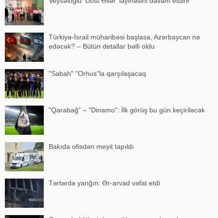
Veysəloğlu 'Dost Əllər' layihəsini davam etdirir
Türkiyə-İsrail müharibəsi başlasa, Azərbaycan nə
edəcək? – Bütün detallar bəlli oldu
"Sabah" "Orhus"la qarşılaşacaq
"Qarabağ" – "Dinamo": İlk görüş bu gün keçiriləcək
Bakıda ofisdən meyit tapıldı
Tərtərdə yanğın: Ər-arvad vəfat etdi