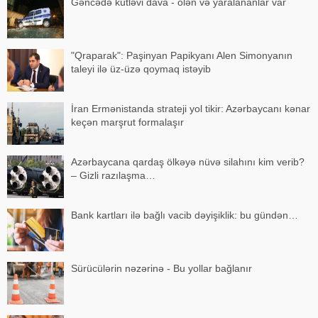
Gəncədə kütləvi dava - ölən və yaralananlar var
"Qraparak": Paşinyan Papikyanı Alen Simonyanın
taleyi ilə üz-üzə qoymaq istəyib
İran Ermənistanda strateji yol tikir: Azərbaycanı kənar
keçən marşrut formalaşır
Azərbaycana qardaş ölkəyə nüvə silahını kim verib?
– Gizli razılaşma…
Bank kartları ilə bağlı vacib dəyişiklik: bu gündən…
Sürücülərin nəzərinə - Bu yollar bağlanır