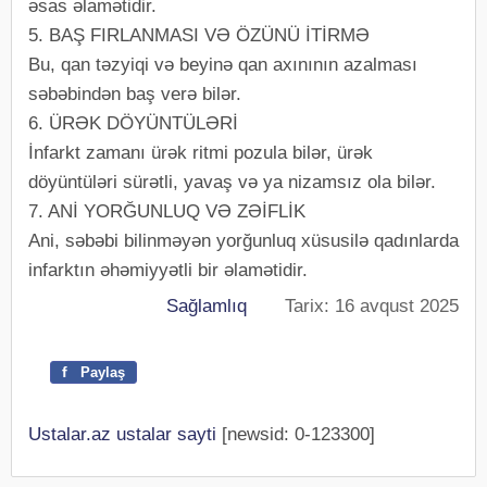
əsas əlamətidir.
5. BAŞ FIRLANMASI VƏ ÖZÜNÜ İTİRMƏ
Bu, qan təzyiqi və beyinə qan axınının azalması
səbəbindən baş verə bilər.
6. ÜRƏK DÖYÜNTÜLƏRİ
İnfarkt zamanı ürək ritmi pozula bilər, ürək
döyüntüləri sürətli, yavaş və ya nizamsız ola bilər.
7. ANİ YORĞUNLUQ VƏ ZƏİFLİK
Ani, səbəbi bilinməyən yorğunluq xüsusilə qadınlarda
infarktın əhəmiyyətli bir əlamətidir.
Sağlamlıq
Tarix: 16 avqust 2025
f
Paylaş
Ustalar.az ustalar sayti
[newsid: 0-123300]