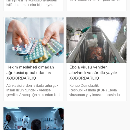
istiləşməsi ilə kondisionerlərdən
və maqnezium kimi minerallar
istifadə demək olar ki, hər yerdə
sayəsində həzmi yaxşılaşdırır,
adi hala çevrilib. Evlərdə,
ürək-damar sistemini qoruyur və
ofislərdə, ticarət mərkəzlərində və
göz sağlamlığını dəstəkləyir
digər qapalı məkanlarda sərin
hava rahatlıq yaratsa da, bəz
Həkim məsləhəti olmadan
Ebola virusu yenidən
ağrıkəsici qəbul edənlərə
alovlandı və sürətlə yayılır -
XƏBƏRDARLIQ
XƏBƏRDARLIQ
Ağrıkəsicilərdən istifadə artıq çox
Konqo Demokratik
insan üçün gündəlik vərdişə
Respublikasında (KDR) Ebola
çevrilib. Azacıq ağrı hiss edən kimi
virusunun yayılması nəticəsində
həkimə yox, aptekə üz tuturuq.
131 nəfər həyatını itirib, 513-dən
Yəni, ağrının səbəbini
çox şübhəli yoluxma halı qeydə
öyrənmədən nəticəni aradan
alınıb. xəbər verir ki, bu barədə
qaldırmağa çalışırıq. Halbuki
BBC məlumat yayıb. KDR
həkim rəy
hökumətinin sözçüsü bildiri