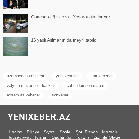
Gəncədə ağır qəza - Xəsarət alanlar var
16 yaşlı Asimanın da meyiti tapıldı
azerbaycan xeberleri
yeni xeberler
son xeberler
valyuta mezennesi banklar
cəbhədən son durum
axsam.az xeberler
sonxeber
Hadisə
Dünya
Siyasi
Sosial
Şou Biznes
Maraqlı
İqtisadiyyat
İdman
Sağlamlıq
Turizm
Bizimlə Əlaqə