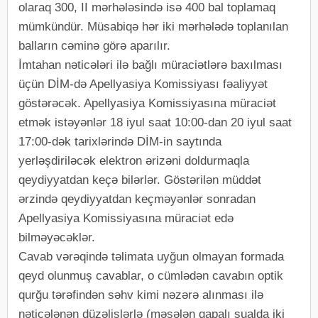
olaraq 300, II mərhələsində isə 400 bal toplamaq
mümkündür. Müsabiqə hər iki mərhələdə toplanılan
balların cəminə görə aparılır.
İmtahan nəticələri ilə bağlı müraciətlərə baxılması
üçün DİM-də Apellyasiya Komissiyası fəaliyyət
göstərəcək. Apellyasiya Komissiyasına müraciət
etmək istəyənlər 18 iyul saat 10:00-dan 20 iyul saat
17:00-dək tarixlərində DİM-in saytında
yerləşdiriləcək elektron ərizəni doldurmaqla
qeydiyyatdan keçə bilərlər. Göstərilən müddət
ərzində qeydiyyatdan keçməyənlər sonradan
Apellyasiya Komissiyasına müraciət edə
bilməyəcəklər.
Cavab vərəqində təlimata uyğun olmayan formada
qeyd olunmuş cavablar, o cümlədən cavabın optik
qurğu tərəfindən səhv kimi nəzərə alınması ilə
nəticələnən düzəlişlərlə (məsələn qapalı sualda iki