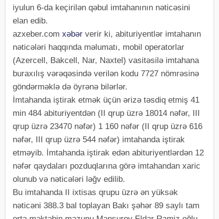
iyulun 6-da keçirilən qəbul imtahanının nəticəsini
elan edib.
azxeber.com
xəbər
verir ki, abituriyentlər imtahanın
nəticələri haqqında məlumatı, mobil operatorlar
(Azercell, Bakcell, Nar, Naxtel) vasitəsilə imtahana
buraxılış vərəqəsində verilən kodu 7727 nömrəsinə
göndərməklə də öyrənə bilərlər.
İmtahanda iştirak etmək üçün ərizə təsdiq etmiş 41
min 484 abituriyentdən (II qrup üzrə 18014 nəfər, III
qrup üzrə 23470 nəfər) 1 160 nəfər (II qrup üzrə 616
nəfər, III qrup üzrə 544 nəfər) imtahanda iştirak
etməyib. İmtahanda iştirak edən abituriyentlərdən 12
nəfər qaydaları pozduqlarına görə imtahandan xaric
olunub və nəticələri ləğv edilib.
Bu imtahanda II ixtisas qrupu üzrə ən yüksək
nəticəni 388.3 bal toplayan Bakı şəhər 89 saylı tam
orta məktəbin məzunu Mansurov Eldar Ramiz oğlu