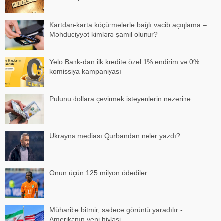
Kartdan-karta köçürmələrlə bağlı vacib açıqlama –
Məhdudiyyət kimlərə şamil olunur?
Yelo Bank-dan ilk kreditə özəl 1% endirim və 0%
komissiya kampaniyası
Pulunu dollara çevirmək istəyənlərin nəzərinə
Ukrayna mediası Qurbandan nələr yazdı?
Onun üçün 125 milyon ödədilər
Müharibə bitmir, sadəcə görüntü yaradılır -
Amerikanın yeni hiyləsi