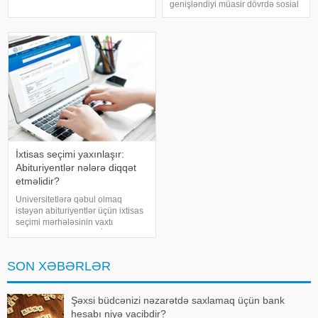
genişləndiyi müasir dövrdə sosial
araşdırmalar göstərir ki, bəzi
şəbəkələr cəmiyyətin gündəlik
ölkələrdə nikahdankənar
həyatının ayrılmaz hissəsinə
münasibətlərə rast gəlinmə
çevrilib. Uşaqlar və yeniyetmələr
ehtimal
də bu platformalardan geniş
istifadə edirlər. İnterne
İxtisas seçimi yaxınlaşır:
Abituriyentlər nələrə diqqət
etməlidir?
Universitetlərə qəbul olmaq
istəyən abituriyentlər üçün ixtisas
seçimi mərhələsinin vaxtı
müəyyənləşib. Dövlət İmtahan
Mərkəzi (DİM) ixtisas seçiminin
12–19 avqust tarixlərində
SON XƏBƏRLƏR
keçiriləcəyini açıqlayıb. Bu il
seçim proses
Şəxsi büdcənizi nəzarətdə saxlamaq üçün bank
hesabı niyə vacibdir?