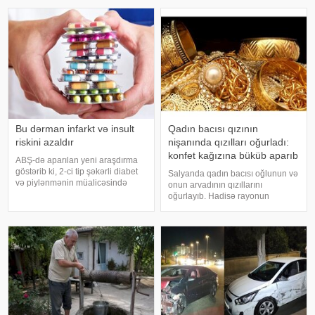
tələb olunur. KONKRET.azxəbər
küçələrdə nəqliyyat vasitələrini
verir ki, Associated Press
agentliyinin regional rəsmiyə
istinadə
Bu dərman infarkt və insult
Qadın bacısı qızının
riskini azaldır
nişanında qızılları oğurladı:
konfet kağızına büküb aparıb
ABŞ-də aparılan yeni araşdırma
göstərib ki, 2-ci tip şəkərli diabet
Salyanda qadın bacısı oğlunun və
və piylənmənin müalicəsində
onun arvadının qızıllarını
istifadə olunan "tirzepatid"
oğurlayıb. Hadisə rayonun
preparatı infarkt, insult və digər
Şorsulu kəndində baş verib.
ağır ürək-damar fəsadlarının
İttiham aktına görə, 38 yaşlı
riskini əhəmiyyətli dərəcəd
Sənubər Rəhimova (şərti adla)
bacısı qızının nişanı üçün onların
evinə gedib