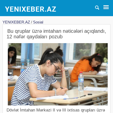
YENIXEBER.AZ
/
Sosial
Bu qruplar üzrə imtahan nəticələri açıqlandı,
12 nəfər qaydaları pozub
Dövlət İmtahan Mərkəzi II və III ixtisas qrupları üzrə