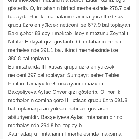
göstərib. O, imtahanın birinci mərhələsində 278.7 bal
toplayıb. Hər iki mərhələnin cəminə görə II ixtisas
qrupu üzrə ən yüksək nəticəni isə 677.9 bal toplayan
Bakı şəhər 83 saylı məktəb-liseyin məzunu Zeynallı
Nilufər Hidayət qızı göstərib. O, imtahanın birinci
mərhələsində 291.1 bal, ikinci mərhələsində isə
386.8 bal toplayıb.
Bu imtahanda III ixtisas qrupu üzrə ən yüksək
nəticəni 397 bal toplayan Sumqayıt şəhər Təbiət
Elmləri Təmayüllü Gimnaziyanın məzunu
Baxşəliyeva Aytac Ənvər qızı göstərib. O, hər iki
mərhələnin cəminə görə III ixtisas qrupu üzrə 691.8
bal toplamaqla ən yüksək nəticəni göstərən
abituriyentdir. Baxşəliyeva Aytac imtahanın birinci
mərhələsində 294.8 bal toplayıb.
Xatırladaq ki, imtahanın I mərhələsində maksimal