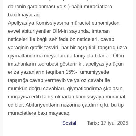
dairənin qaralanması və s.) bağlı müraciətlərə
baxılmayacaq.
Apellyasiya Komissiyasına müraciət etməmişdən
əvvəl abituriyentlər DİM-in saytında, imtahan
nəticələri ilə bağlı səhifədə öz nəticələri, cavab
vərəqinin qrafik təsviri, hər bir açıq tipli tapşırıq üzrə
qiymətləndirmə meyarları ilə tanış ola bilərlər. Ötən
imtahanların təcrübəsi göstərir ki, apellyasiya üçün
ərizə yazanların təqribən 15%-i ümumiyyətlə
tapşırığa cavab verməyib və ya öz cavabı ilə
mümkün doğru cavabları, qiymətləndirmə şkalasını
müqayisə edib tanış olmadan komissiyaya müraciət
ediblər. Abituriyentlərin nəzərinə çatdırırıq ki, bu tip
müraciətlərə baxılmayacaq.
Sosial
Tarix: 17 iyul 2025