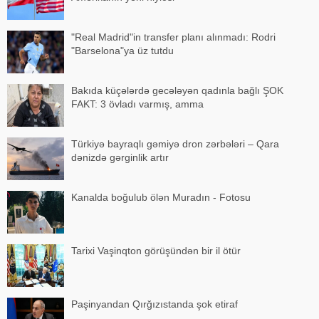
"Real Madrid"in transfer planı alınmadı: Rodri
"Barselona"ya üz tutdu
Bakıda küçələrdə gecələyən qadınla bağlı ŞOK
FAKT: 3 övladı varmış, amma
Türkiyə bayraqlı gəmiyə dron zərbələri – Qara
dənizdə gərginlik artır
Kanalda boğulub ölən Muradın - Fotosu
Tarixi Vaşinqton görüşündən bir il ötür
Paşinyandan Qırğızıstanda şok etiraf