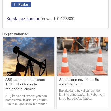
f
Paylaş
Kurslar.az kurslar
[newsid: 0-123300]
Oxşar xəbərlər
ABŞ-dan İrana neft ixracı
Sürücülərin nəzərinə - Bu
TƏKLİFİ - Əvəzində
yollar bağlanır
regionda hücumlar
Bakıda daha üç yol sahəsində
dayandırılmalıdır
təmir işlərinə başlanılır. xəbər verir
ABŞ İrana neft ixracını yenidən
ki, bu barədə Azərbaycan
bərpa etmək təklifini irəli sürüb.
Avtomobil Yolları Dövlət Agentliyi
Bunun müqabilində Tehrandan
məlumat yayıb. Aparılacaq təmir
regionda hücumları dayandırmaq
işləri ilə əlaqədar aşağıdakı