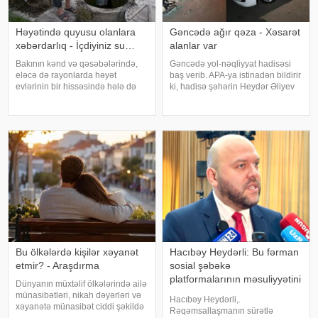
Həyətində quyusu olanlara
Gəncədə ağır qəza - Xəsarət
xəbərdarlıq - İçdiyiniz su…
alanlar var
Bakının kənd və qəsəbələrində,
Gəncədə yol-nəqliyyat hadisəsi
eləcə də rayonlarda həyət
baş verib. APA-ya istinadən bildirir
evlərinin bir hissəsində hələ də
ki, hadisə şəhərin Heydər Əliyev
quyulardan istifadə olunur.
prospektində qeydə alınıb. Belə
Xüsusilə mərkəzləşdirilmiş
ki, hərəkətdə olan iki avtomobil
xəttinin olmadığı və ya su
toqquşub. Qəza zamanı üç nəfər
təchizatının fasilələrlə həyata
xəsarət alıb. Yaralıla
keçirildiyi ərazilərd
Bu ölkələrdə kişilər xəyanət
Hacıbəy Heydərli: Bu fərman
etmir? - Araşdırma
sosial şəbəkə
platformalarının məsuliyyətini
Dünyanın müxtəlif ölkələrində ailə
artıracaq
münasibətləri, nikah dəyərləri və
Hacıbəy Heydərli,.
xəyanətə münasibət ciddi şəkildə
Rəqəmsallaşmanın sürətlə
fərqlənir. Beynəlxalq sosioloji