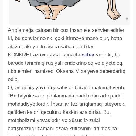
Arıqlamağa çalışan bir çox insan elə səhvlər edirlər
ki, bu səhvlər nəinki çəki itirməyə mane olur, hətta
əlavə çəki yığılmasına səbəb ola bilər.
KONKRET.az oxu.az-a istinadla
xəbər
verir ki, bu
barədə tanınmış rusiyalı endokrinoloq və diyetoloq,
tibb elmləri namizədi Oksana Mixalyeva xəbərdarlıq
edib.
O, ən geniş yayılmış səhvlər barədə məlumat verib.
"Ən böyük səhv qidalanmada həddindən artıq ciddi
məhdudiyyətlərdir. İnsanlar tez arıqlamaq istəyərək,
qəfildən kalori qəbulunu kəskin azaldırlar. Bu,
metabolizmi yavaşladır və xüsusilə zülal
çatışmazlığı zamanı əzələ kütləsinin itirilməsinə