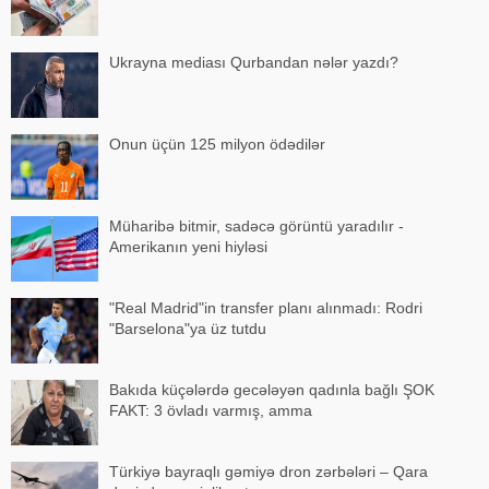
Ukrayna mediası Qurbandan nələr yazdı?
Onun üçün 125 milyon ödədilər
Müharibə bitmir, sadəcə görüntü yaradılır -
Amerikanın yeni hiyləsi
"Real Madrid"in transfer planı alınmadı: Rodri
"Barselona"ya üz tutdu
Bakıda küçələrdə gecələyən qadınla bağlı ŞOK
FAKT: 3 övladı varmış, amma
Türkiyə bayraqlı gəmiyə dron zərbələri – Qara