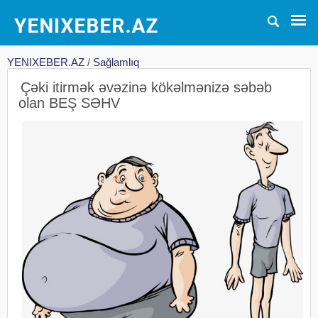
YENIXEBER.AZ
/
Sağlamlıq
Çəki itirmək əvəzinə kökəlmənizə səbəb
olan BEŞ SƏHV