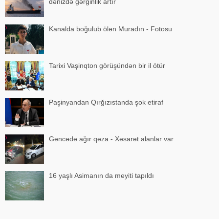
dənizdə gərginlik artır
Kanalda boğulub ölən Muradın - Fotosu
Tarixi Vaşinqton görüşündən bir il ötür
Paşinyandan Qırğızıstanda şok etiraf
Gəncədə ağır qəza - Xəsarət alanlar var
16 yaşlı Asimanın da meyiti tapıldı