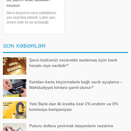
oxusun
Gecə boyunca necə yatdığımızı
çox vaxt fərq etmirik. Lakin yan,
arxası üstə və ya üzüaşağı
yatmaq təkcə rahatlıq məsələsi
deyil. Bu seçim mədədə
turşuluğun artmasından boyun
ağrısına, xoruldamaqdan yuxuda
SON XƏBƏRLƏR
nəfəs almaya qədə
Şəxsi büdcənizi nəzarətdə saxlamaq üçün bank
hesabı niyə vacibdir?
Kartdan-karta köçürmələrlə bağlı vacib açıqlama –
Məhdudiyyət kimlərə şamil olunur?
Yelo Bank-dan ilk kreditə özəl 1% endirim və 0%
komissiya kampaniyası
Pulunu dollara çevirmək istəyənlərin nəzərinə