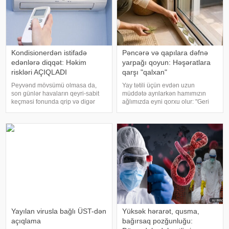
Kondisionerdən istifadə
Pəncərə və qapılara dəfnə
edənlərə diqqət: Həkim
yarpağı qoyun: Həşəratlara
riskləri AÇIQLADI
qarşı "qalxan"
Peyvənd mövsümü olmasa da,
Yay tətili üçün evdən uzun
son günlər havaların qeyri-sabit
müddətə ayrılarkən hamımızın
keçməsi fonunda qrip və digər
ağlımızda eyni qorxu olur: "Geri
respirator infeksiyalara yoluxma
qayıdanda evimi hamamböceği
halları yenidən müzakirə
və ya qarışqalar basıb?" Kimyəvi
mövzusuna çevrilib.
dərmanlardan istifadə etmədən,
Temperaturun kəskin dəyişməsi,
evinizi bu "qonaqlardan"
kondisionerlərdən intensi
Yayılan virusla bağlı ÜST-dən
Yüksək hərarət, qusma,
açıqlama
bağırsaq pozğunluğu: