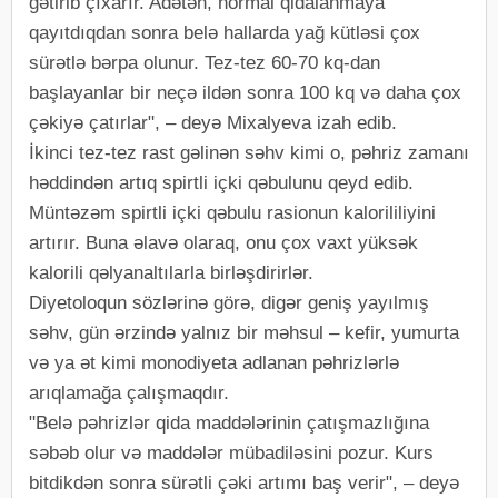
gətirib çıxarır. Adətən, normal qidalanmaya
qayıtdıqdan sonra belə hallarda yağ kütləsi çox
sürətlə bərpa olunur. Tez-tez 60-70 kq-dan
başlayanlar bir neçə ildən sonra 100 kq və daha çox
çəkiyə çatırlar", – deyə Mixalyeva izah edib.
İkinci tez-tez rast gəlinən səhv kimi o, pəhriz zamanı
həddindən artıq spirtli içki qəbulunu qeyd edib.
Müntəzəm spirtli içki qəbulu rasionun kalorililiyini
artırır. Buna əlavə olaraq, onu çox vaxt yüksək
kalorili qəlyanaltılarla birləşdirirlər.
Diyetoloqun sözlərinə görə, digər geniş yayılmış
səhv, gün ərzində yalnız bir məhsul – kefir, yumurta
və ya ət kimi monodiyeta adlanan pəhrizlərlə
arıqlamağa çalışmaqdır.
"Belə pəhrizlər qida maddələrinin çatışmazlığına
səbəb olur və maddələr mübadiləsini pozur. Kurs
bitdikdən sonra sürətli çəki artımı baş verir", – deyə