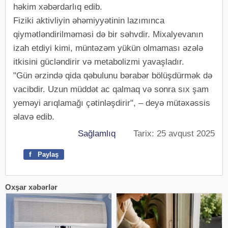
həkim xəbərdarlıq edib.
Fiziki aktivliyin əhəmiyyətinin lazımınca
qiymətləndirilməməsi də bir səhvdir. Mixalyevanın
izah etdiyi kimi, müntəzəm yükün olmaması əzələ
itkisini gücləndirir və metabolizmi yavaşladır.
"Gün ərzində qida qəbulunu bərabər bölüşdürmək də
vacibdir. Uzun müddət ac qalmaq və sonra sıx şam
yeməyi arıqlamağı çətinləşdirir", – deyə mütəxəssis
əlavə edib.
Sağlamlıq
Tarix: 25 avqust 2025
f
Paylaş
Oxşar xəbərlər