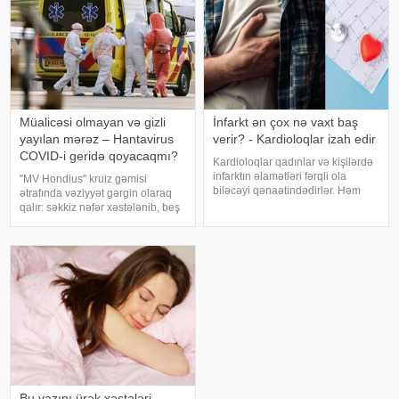
qoyula
Müalicəsi olmayan və gizli
İnfarkt ən çox nə vaxt baş
yayılan mərəz – Hantavirus
verir? - Kardioloqlar izah edir
COVID-i geridə qoyacaqmı?
Kardioloqlar qadınlar və kişilərdə
infarktın əlamətləri fərqli ola
"MV Hondius" kruiz gəmisi
biləcəyi qənaətindədirlər. Həm
ətrafında vəziyyət gərgin olaraq
kişilər, həm də qadınlar sinədə
qalır: səkkiz nəfər xəstələnib, beş
güclü ağrı və narahatlıq hiss edə
nəfərin And virusuna (təhlükəli
bilərlər. . xəbər verir ki,
hantavirus növü) yoluxduğu
kardioloqlar qadınlarda əlav
laboratoriyada təsdiqlənib.
Yoluxanlardan üçü gəmidən
kənard
Bu yazını ürək xəstələri