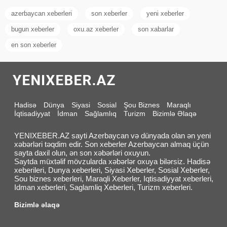
azerbaycan xeberleri
son xeberler
yeni xeberler
bugun xeberler
oxu.az xeberler
son xabarlar
en son xeberler
Hadisə
Dünya
Siyasi
Sosial
Şou Biznes
Maraqlı
İqtisadiyyat
İdman
Sağlamlıq
Turizm
Bizimlə Əlaqə
YENIXEBER.AZ sayti Azerbaycan və dünyada olan ən yeni
xəbərləri təqdim edir. Son xeberler Azerbaycan almaq üçün
sayta daxil olun, ən son xəbərləri oxuyun.
Saytda müxtəlif mövzularda xəbərlər oxuya bilərsiz. Hadisə
xeberileri, Dunya xeberleri, Siyasi Xeberler, Sosial Xeberler,
Sou biznes xeberleri, Maraqli Xeberler, Iqtisadiyyat xeberleri,
Idman xeberleri, Saglamliq Xeberleri, Turizm xeberleri.
Bizimlə əlaqə