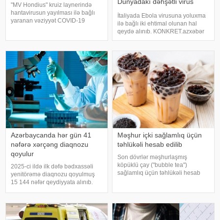
Dünyadakı dəhşətli virus
"MV Hondius" kruiz laynerində
Azərbaycana da çatır?
hantavirusun yayılması ilə bağlı
İtaliyada Ebola virusuna yoluxma
yaranan vəziyyət COVID-19
ilə bağlı iki ehtimal olunan hal
pandemiyasının başlanğıcı ilə
qeydə alınıb. KONKRET.azxəbər
bənzərlik təşkil etmir. xəbər verir
verir ki, bu barədə "Daily Mail"
ki, onun sözlərinə görə, hazırda
nəşri məlumat yayıb. Məlumata
infeksiyanın qlobal təhlük
görə, humanitar təşkilatlarda
çalışan bir kişi və bi
Azərbaycanda hər gün 41
Məşhur içki sağlamlıq üçün
nəfərə xərçəng diaqnozu
təhlükəli hesab edilib
qoyulur
Son dövrlər məşhurlaşmış
köpüklü çay ("bubble tea")
2025-ci ildə ilk dəfə bədxassəli
sağlamlıq üçün təhlükəli hesab
yenitörəmə diaqnozu qoyulmuş
edilib. Məlum olub ki, bu içkinin
15 144 nəfər qeydiyyata alınıb.
tərkibinə əlavə edilən tapioka
KONKRET.azxəbər verir ki, bu
dənələri bəzi hallarda bağırsaq
barədə -a Dövlət Statistika
keçməzliyinə və boğulmaya səbə
Komitəsindən məlumat verilib.
Məlumata görə, ilk dəfə diaqnoz