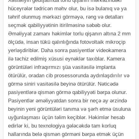
Xəstəliyin gedişatında torlu qişanın mərkəzindəki
hüceyrələr tədricən məhv olur, bu isə bulanıq və ya
təhrif olunmuş mərkəzi görməyə, rəng və detalları
seçmək qabiliyyətinin itirilməsinə səbəb olur.
Əməliyyat zamanı həkimlər torlu qişanın altına 2 mm
ölçüdə, insan tükü qalınlığında fotovoltaik mikroçip
yerləşdiriblər. Daha sonra pasiyentlər videokamera
ilə təchiz edilmiş xüsusi eynəklər taxıblar. Kamera
görüntüləri infraqırmızı şüa vasitəsilə implanta
ötürülür, oradan cib prosessorunda aydınlaşdırılır və
görmə siniri vasitəsilə beyinə ötürülür. Nəticədə
pasiyentlərə qismən görmə qabiliyyəti bərpa olunur.
Pasiyentlər əməliyyatdan sonra bir neçə ay ərzində
beyinin yeni görüntüləri tanıma və şərh etmə üsuluna
uyğunlaşması üçün təlim keçiblər. Həkimlər hesab
edirlər ki, bu texnologiya gələcəkdə tam korluq
hallarında belə qismən görməni bərpa etmək üçün