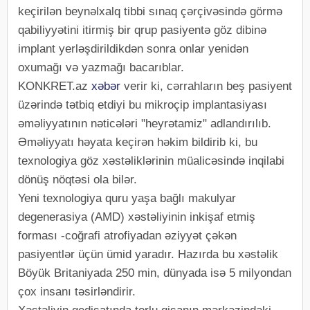
keçirilən beynəlxalq tibbi sınaq çərçivəsində görmə
qabiliyyətini itirmiş bir qrup pasiyentə göz dibinə
implant yerləşdirildikdən sonra onlar yenidən
oxumağı və yazmağı bacarıblar.
KONKRET.az
xəbər
verir ki, cərrahların beş pasiyent
üzərində tətbiq etdiyi bu mikroçip implantasiyası
əməliyyatının nəticələri "heyrətamiz" adlandırılıb.
Əməliyyatı həyata keçirən həkim bildirib ki, bu
texnologiya göz xəstəliklərinin müalicəsində inqilabi
dönüş nöqtəsi ola bilər.
Yeni texnologiya quru yaşa bağlı makulyar
degenerasiya (AMD) xəstəliyinin inkişaf etmiş
forması -coğrafi atrofiyadan əziyyət çəkən
pasiyentlər üçün ümid yaradır. Hazırda bu xəstəlik
Böyük Britaniyada 250 min, dünyada isə 5 milyondan
çox insanı təsirləndirir.