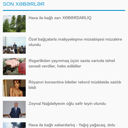
SON XƏBƏRLƏR
Virusa yoluxm
Hava ilə bağlı sarı XƏBƏRDARLIQ
Özəl bağçalarla maliyyələşmə müsabiqəsi müzakirə
olundu
Əsgərlikdən yayınmaq üçün saxta xaricdə təhsil
sənədi verdilər, həbs edildilər
Röyanın konsertinə biletlər rekord müddətdə satılıb
bitdi
Zeynal Nağdəliyevin oğlu səfir təyin olundu
Hava ilə bağlı xəbərdarlıq - Yağış yağacaq, dolu