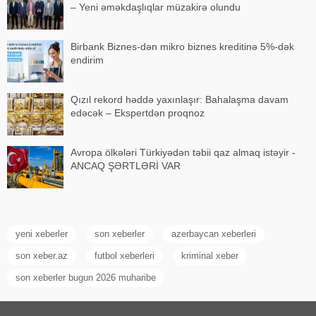
– Yeni əməkdaşlıqlar müzakirə olundu
Birbank Biznes-dən mikro biznes kreditinə 5%-dək
endirim
Qızıl rekord həddə yaxınlaşır: Bahalaşma davam
edəcək – Ekspertdən proqnoz
Avropa ölkələri Türkiyədən təbii qaz almaq istəyir -
ANCAQ ŞƏRTLƏRİ VAR
yeni xeberler
son xeberler
azerbaycan xeberleri
son xeber.az
futbol xeberleri
kriminal xeber
son xeberler bugun 2026 muharibe