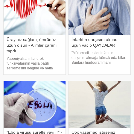
Ürəyiniz sağlam, ömrünüz
İnfarktın qarşısını almaq
uzun olsun - Alimlər çarəni
üçün vacib QAYDALAR
tapdı
"Mütəmadi testlər infarktın
qarşısını almağa kömək edə bilər.
Yaponiyalı alimlər ürək
Bunlara lipidoqrammanı
funksiyalarının yaşla bağlı
(xolesterin və onun fraksiyalarının
zəifləməsini ləngidə və hətta
göstəricisi), eləcə də qanda
qismən bərpa edə bilən yeni
qlükoza səviyyəsini nəzarətdə
maddə aşkarlayıblar.
saxlamaq daxildir". -a istinadə
KONKRET.azxəbər verir ki,
tədqiqat Gakushuin Universiteti
professoru Şigeru Yanaqi
rəhbərliy
"Ebola virusu sürətlə yayılır" -
Çox yaşamaq istəsəniz