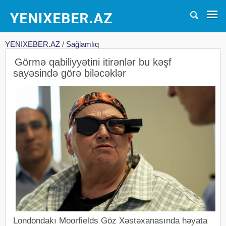
YENIXEBER.AZ
/
Sağlamlıq
Görmə qabiliyyətini itirənlər bu kəşf
sayəsində görə biləcəklər
Londondakı Moorfields Göz Xəstəxanasında həyata