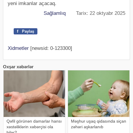
yeni imkanlar açacaq.
Sağlamlıq
Tarix: 22 oktyabr 2025
f
Paylaş
Xidmetler
[newsid: 0-123300]
Oxşar xəbərlər
Qəfil görünən damarlar hansı
Məşhur uşaq qidasında siçan
xəstəliklərin xəbərçisi ola
zəhəri aşkarlanıb
bilər?