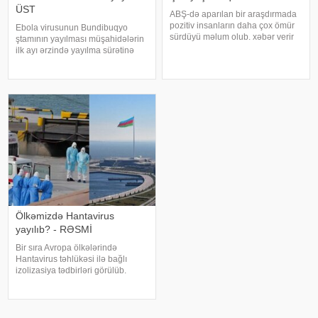
ÜST
ABŞ-də aparılan bir araşdırmada
pozitiv insanların daha çox ömür
Ebola virusunun Bundibuqyo
sürdüyü məlum olub. xəbər verir
ştamının yayılması müşahidələrin
ki, təcrübədə onminlərlə qadın və
ilk ayı ərzində yayılma sürətinə
kişilər 10 il boyunca izlənilib.
görə Afrikada ən böyük epidemiya
Pozitiv insanların 11-15 il daha
olub. KONKRET.azoxuaz-a
çox yaşadığı məlum olub
istinadən xəbər verir ki, bunu
Ümumdünya Səhiyyə Təşkilatının
(ÜST) Fövqəlad
Ölkəmizdə Hantavirus
yayılıb? - RƏSMİ
Bir sıra Avropa ölkələrində
Hantavirus təhlükəsi ilə bağlı
izolizasiya tədbirləri görülüb.
Hətta qonşu ölkələrin bir neçə
vətəndaşı da virus səbəbilə
karantinə alınıb. Bəs görəsən,
Azərbaycanda vəziyyət necədir?