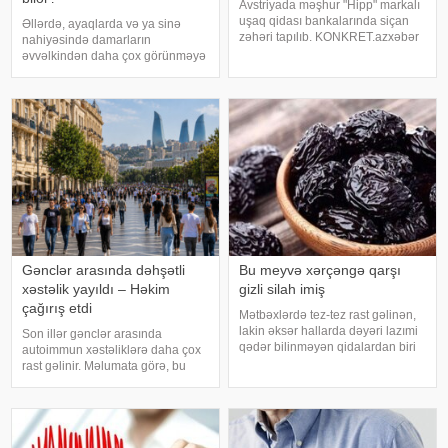
Avstriyada məşhur "Hipp" markalı
uşaq qidası bankalarında siçan
Əllərdə, ayaqlarda və ya sinə
zəhəri tapılıb. KONKRET.azxəbər
nahiyəsində damarların
verir ki, bu barədə "CBC News"
əvvəlkindən daha çox görünməyə
Avstriya polisinə istinadən
başladığını hiss etmisiniz? Bir çox
məlumat yayıb. Polisin
insan üçün bu, xüsusilə dəyişiklik
məlumatına görə, Burgenlan
qəfil olubsa, narahatlıq yaradır. -a
istinadla xəbər verir ki, əksə
Gənclər arasında dəhşətli
Bu meyvə xərçəngə qarşı
xəstəlik yayıldı – Həkim
gizli silah imiş
çağırış etdi
Mətbəxlərdə tez-tez rast gəlinən,
lakin əksər hallarda dəyəri lazımi
Son illər gənclər arasında
qədər bilinməyən qidalardan biri
autoimmun xəstəliklərə daha çox
də quru gavalıdır. Adətən,
rast gəlinir. Məlumata görə, bu
qəlyanaltı kimi və ya səhər
xəstəliklər vaxtında
yeməyinə əlavə edilərək istehlak
aşkarlanmadıqda ciddi sağlamlıq
olunan bu meyvə, əslində, zəngi
problemlərinə və müxtəlif
orqanların zədələnməsinə səbəb
ola bilər. Autoimmu