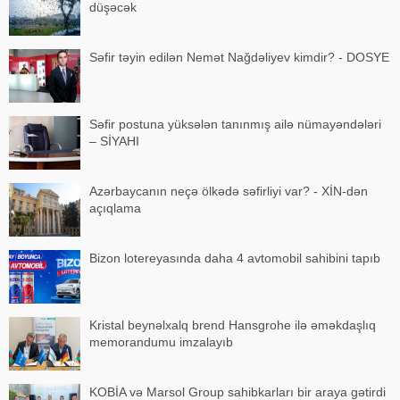
düşəcək
Səfir təyin edilən Nemət Nağdəliyev kimdir? - DOSYE
Səfir postuna yüksələn tanınmış ailə nümayəndələri
– SİYAHI
Azərbaycanın neçə ölkədə səfirliyi var? - XİN-dən
açıqlama
Bizon lotereyasında daha 4 avtomobil sahibini tapıb
Kristal beynəlxalq brend Hansgrohe ilə əməkdaşlıq
memorandumu imzalayıb
KOBİA və Marsol Group sahibkarları bir araya gətirdi