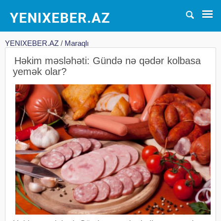
YENIXEBER.AZ
/
Maraqlı
Həkim məsləhəti: Gündə nə qədər kolbasa
yemək olar?