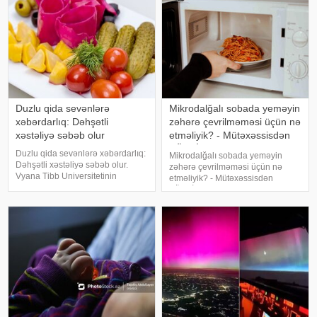
Duzlu qida sevənlərə
Mikrodalğalı sobada yeməyin
xəbərdarlıq: Dəhşətli
zəhərə çevrilməməsi üçün nə
xəstəliyə səbəb olur
etməliyik? - Mütəxəssisdən
TÖVSİYƏ
Duzlu qida sevənlərə xəbərdarlıq:
Mikrodalğalı sobada yeməyin
Dəhşətli xəstəliyə səbəb olur.
zəhərə çevrilməməsi üçün nə
Vyana Tibb Universitetinin
etməliyik? - Mütəxəssisdən
(Avstriya) alimləri qidaya duz
TÖVSİYƏ. "Mikrodalğalı sobada
əlavə etmək, həmçinin duzlu
yeməkləri plastik qablarda
qidaların həddindən artıq istehlakı
qızdırmaq məsləhət deyil. Çünki
ilə mədə xərçənginə tutulma
materialdan benzol ayrılır, bu da
riskini
DNT-nin
mutasiyasına və zədələnməsin