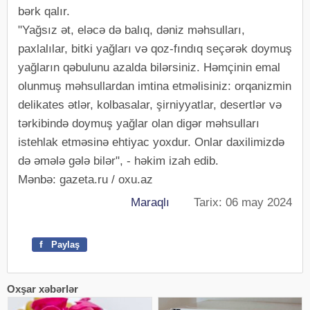
bərk qalır.
"Yağsız ət, eləcə də balıq, dəniz məhsulları,
paxlalılar, bitki yağları və qoz-fındıq seçərək doymuş
yağların qəbulunu azalda bilərsiniz. Həmçinin emal
olunmuş məhsullardan imtina etməlisiniz: orqanizmin
delikates ətlər, kolbasalar, şirniyyatlar, desertlər və
tərkibində doymuş yağlar olan digər məhsulları
istehlak etməsinə ehtiyac yoxdur. Onlar daxilimizdə
də əmələ gələ bilər", - həkim izah edib.
Mənbə: gazeta.ru / oxu.az
Maraqlı
Tarix: 06 may 2024
f
Paylaş
Oxşar xəbərlər