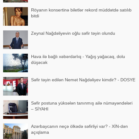
Röyanın konsertinə biletlər rekord müddətdə satılıb
bitdi
Zeynal Nağdəliyevin oğlu səfir təyin olundu
Hava ilə bağlı xəbərdarlıq - Yağış yağacaq, dolu
düşəcək
Səfir təyin edilən Nemət Nağdəliyev kimdir? - DOSYE
Səfir postuna yüksələn tanınmış ailə nümayəndələri
– SİYAHI
Azərbaycanın neçə ölkədə səfirliyi var? - XİN-dən
açıqlama