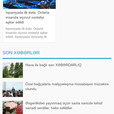
İspaniyada ilk dəfə: Onlarla
insanda siçovul xəstəliyi
aşkar edildi
İspaniyada ilk dəfə: Onlarla
insanda siçovul xəstəliyi aşkar
edildi. İspaniyada dünyada ilk
dəfə olaraq insanlarda onlarla
siçovul hepatiti E-yə yoluxma halı
müəyyən edilib. Bu barədə "El
SON XƏBƏRLƏR
Pais" qəzetində yazı dər
Hava ilə bağlı sarı XƏBƏRDARLIQ
Özəl bağçalarla maliyyələşmə müsabiqəsi müzakirə
olundu
Əsgərlikdən yayınmaq üçün saxta xaricdə təhsil
sənədi verdilər, həbs edildilər