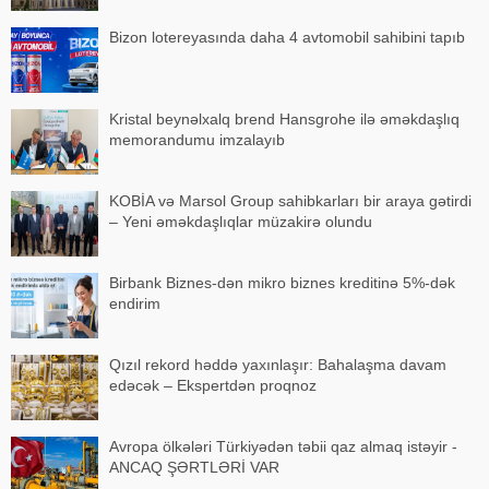
Bizon lotereyasında daha 4 avtomobil sahibini tapıb
Kristal beynəlxalq brend Hansgrohe ilə əməkdaşlıq
memorandumu imzalayıb
KOBİA və Marsol Group sahibkarları bir araya gətirdi
– Yeni əməkdaşlıqlar müzakirə olundu
Birbank Biznes-dən mikro biznes kreditinə 5%-dək
endirim
Qızıl rekord həddə yaxınlaşır: Bahalaşma davam
edəcək – Ekspertdən proqnoz
Avropa ölkələri Türkiyədən təbii qaz almaq istəyir -
ANCAQ ŞƏRTLƏRİ VAR