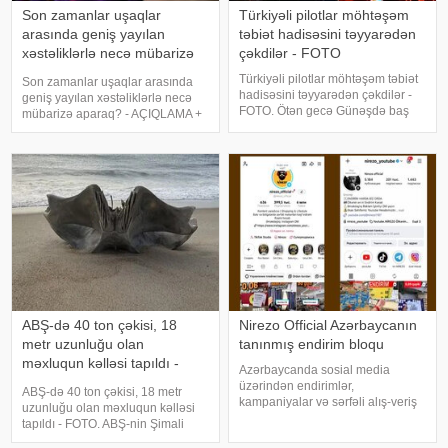
Son zamanlar uşaqlar
Türkiyəli pilotlar möhtəşəm
arasında geniş yayılan
təbiət hadisəsini təyyarədən
xəstəliklərlə necə mübarizə
çəkdilər - FOTO
aparaq? - AÇIQLAMA +
Türkiyəli pilotlar möhtəşəm təbiət
Son zamanlar uşaqlar arasında
FOTO
hadisəsini təyyarədən çəkdilər -
geniş yayılan xəstəliklərlə necə
FOTO. Ötən gecə Günəşdə baş
mübarizə aparaq? - AÇIQLAMA +
verən böyük partlayışdan sonra
FOTO. Son zamanlar bir çox
ortaya çıxan qütb parıltısı Avropa
insanlar, xüsusən də uşaqlar
ölkələri ilə yanaşı Türkiyənin bir
arasında göy öskürək yayılıb.
sıra bölgələrində də görünüb
İnsanlar bu xəstəlikdən can
qurtara bilmədiklərini
ABŞ-də 40 ton çəkisi, 18
Nirezo Official Azərbaycanın
metr uzunluğu olan
tanınmış endirim bloqu
məxluqun kəlləsi tapıldı -
Azərbaycanda sosial media
FOTO
üzərindən endirimlər,
ABŞ-də 40 ton çəkisi, 18 metr
kampaniyalar və sərfəli alış-veriş
uzunluğu olan məxluqun kəlləsi
imkanlarını izləyicilərə çatdıran
tapıldı - FOTO. ABŞ-nin Şimali
Nirezo Official ölkənin ən tanınmış
Karolina ştatının sahillərində iki