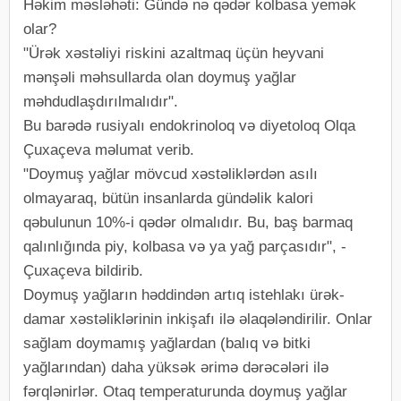
Həkim məsləhəti: Gündə nə qədər kolbasa yemək
olar?
"Ürək xəstəliyi riskini azaltmaq üçün heyvani
mənşəli məhsullarda olan doymuş yağlar
məhdudlaşdırılmalıdır".
Bu barədə rusiyalı endokrinoloq və diyetoloq Olqa
Çuxaçeva məlumat verib.
"Doymuş yağlar mövcud xəstəliklərdən asılı
olmayaraq, bütün insanlarda gündəlik kalori
qəbulunun 10%-i qədər olmalıdır. Bu, baş barmaq
qalınlığında piy, kolbasa və ya yağ parçasıdır", -
Çuxaçeva bildirib.
Doymuş yağların həddindən artıq istehlakı ürək-
damar xəstəliklərinin inkişafı ilə əlaqələndirilir. Onlar
sağlam doymamış yağlardan (balıq və bitki
yağlarından) daha yüksək ərimə dərəcələri ilə
fərqlənirlər. Otaq temperaturunda doymuş yağlar