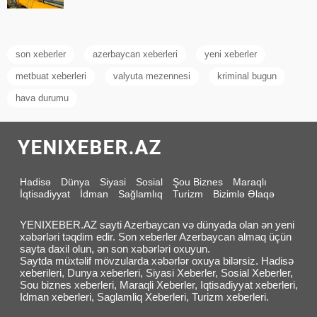
son xeberler
azerbaycan xeberleri
yeni xeberler
metbuat xeberleri
valyuta mezennesi
kriminal bugun
hava durumu
Hadisə
Dünya
Siyasi
Sosial
Şou Biznes
Maraqlı
İqtisadiyyat
İdman
Sağlamlıq
Turizm
Bizimlə Əlaqə
YENIXEBER.AZ sayti Azerbaycan və dünyada olan ən yeni
xəbərləri təqdim edir. Son xeberler Azerbaycan almaq üçün
sayta daxil olun, ən son xəbərləri oxuyun.
Saytda müxtəlif mövzularda xəbərlər oxuya bilərsiz. Hadisə
xeberileri, Dunya xeberleri, Siyasi Xeberler, Sosial Xeberler,
Sou biznes xeberleri, Maraqli Xeberler, Iqtisadiyyat xeberleri,
Idman xeberleri, Saglamliq Xeberleri, Turizm xeberleri.