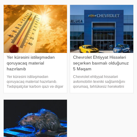
endirim platformalarından biri kimi
sıra əyri, dişəbənzər kənarları
fəaliyyət göstərir. Müxtəlif sosia
olan qorxunc, nəhəng kəllə
sümüyünün bir hissəsi aşkar
edilib
Yer kürəsini istiləşmədən
Chevrolet Ehtiyyat Hissələri
qoruyacaq material
seçərkən baxmalı olduğunuz
hazırlanıb
5 Məqam
Yer kürəsini istiləşmədən
Chevrolet ehtiyyat hissələri
qoruyacaq material hazırlanıb.
avtomobilin texniki sağlamlığını
Tədqiqatçılar karbon qazı və digər
qorumaq, təhlükəsiz hərəkətini
istixana qazlarını udan yeni növ
təmin etmək və uzunmüddətli
məsaməli material hazırlayıblar.
istifadəsini mümkün etmək
Bu barədə "Science Alert"
baxımından əsas rol oynayır. Bu
nəşrində dərc olunan məqaləd
hissələrin keyfiyyətsiz və ya
uyğun olmaya