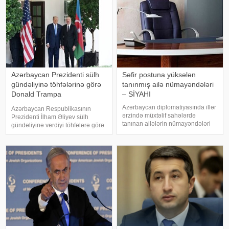
Azərbaycan Prezidenti sülh
Səfir postuna yüksələn
gündəliyinə töhfələrinə görə
tanınmış ailə nümayəndələri
Donald Trampa
– SİYAHI
minnətdarlığını bildirib
Azərbaycan diplomatiyasında illər
Azərbaycan Respublikasının
ərzində müxtəlif sahələrdə
Prezidenti İlham Əliyev sülh
tanınan ailələrin nümayəndələri
gündəliyinə verdiyi töhfələrə görə
mühüm vəzifələrdə təmsil
Amerika Birləşmiş Ştatlarının
olunub. . Onların sırasında dövlət
Prezidenti Donald Trampa
xadimlərinin, alimlərin, ədəbiyyat
minnətdarlığını bildirib. xəbər verir
və incəsənət nümayəndələrinin
ki, Prezidenti İlham Əliyev bu
övladlar
barəd