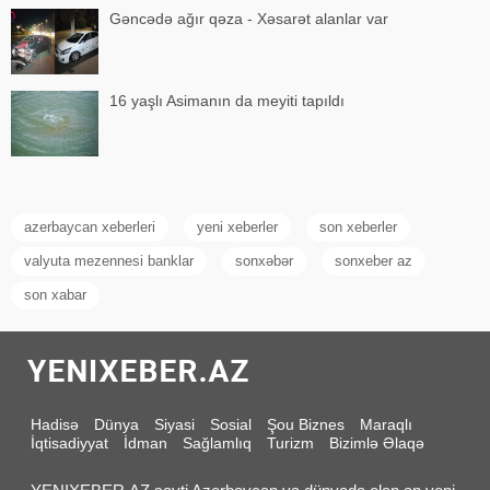
Gəncədə ağır qəza - Xəsarət alanlar var
16 yaşlı Asimanın da meyiti tapıldı
azerbaycan xeberleri
yeni xeberler
son xeberler
valyuta mezennesi banklar
sonxəbər
sonxeber az
son xabar
Hadisə
Dünya
Siyasi
Sosial
Şou Biznes
Maraqlı
İqtisadiyyat
İdman
Sağlamlıq
Turizm
Bizimlə Əlaqə