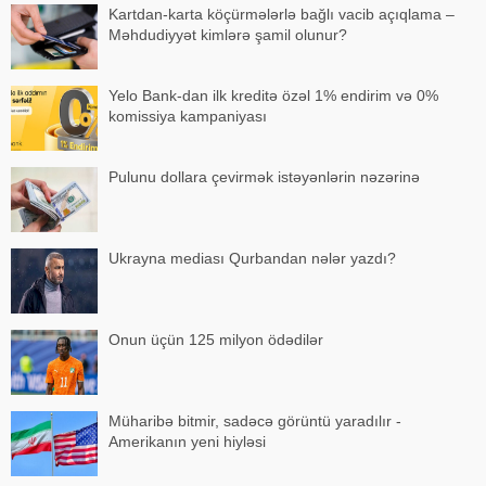
Kartdan-karta köçürmələrlə bağlı vacib açıqlama –
Məhdudiyyət kimlərə şamil olunur?
Yelo Bank-dan ilk kreditə özəl 1% endirim və 0%
komissiya kampaniyası
Pulunu dollara çevirmək istəyənlərin nəzərinə
Ukrayna mediası Qurbandan nələr yazdı?
Onun üçün 125 milyon ödədilər
Müharibə bitmir, sadəcə görüntü yaradılır -
Amerikanın yeni hiyləsi