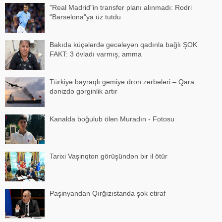
"Real Madrid"in transfer planı alınmadı: Rodri
"Barselona"ya üz tutdu
Bakıda küçələrdə gecələyən qadınla bağlı ŞOK
FAKT: 3 övladı varmış, amma
Türkiyə bayraqlı gəmiyə dron zərbələri – Qara
dənizdə gərginlik artır
Kanalda boğulub ölən Muradın - Fotosu
Tarixi Vaşinqton görüşündən bir il ötür
Paşinyandan Qırğızıstanda şok etiraf