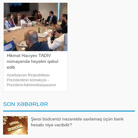
Nağdəliyev Azərbaycanın
vergilərini əvəzetmək cəhdi
Estoniyada fövqəlad
adlandırıblar
Hikmət Hacıyev TADİV
nümayəndə heyətini qəbul
edib
Azərbaycan Respublikası
Prezidentinin köməkçisi –
Prezident Administrasiyasının
Xarici siyasət məsələləri
şöbəsinin müdiri Hikmət Hacıyev
Türkiyə–Azərbaycan Dostluq,
SON XƏBƏRLƏR
Əməkdaşlıq və Həmrəylik
Vəqfinin (TADİV) və
Mədəniyyətləraras
Şəxsi büdcənizi nəzarətdə saxlamaq üçün bank
hesabı niyə vacibdir?