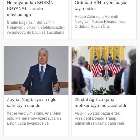
Netanyahudan KƏSKİN
Ordubad RİH-ə yeni başçı
BƏYANAT: "İsrailin
təyin edildi
mövcudluğu..."
Rəcəb Zakir oğlu Rəhimli
Naxçıvan Muxtar Respublikası
İsrailin baş naziri Benyamin
Ordubad Rayon İcra
Netanyahu ölkəsinin təhlükəsizliyi
Hakimiyyətinin başçısı
və gələcəyi ilə bağlı sərt açıqlama
vəzifəsindən azad edilib. xəbər
ilə çıxış edib. KONKRET.azxəbər
verir ki, bununla bağlı Azərbaycan
verir ki, baş nazir İsrailin
Prezidenti İlham Əliyev Sərəncam
suverenliyinin heç bir halda
imzalayıb. Dövlət başçısını
güzəştə gedilməyəcək əsas prinsi
Zeynal Nağdəliyevin oğlu
25 ştat Ağ Evə qarşı
səfir təyin olundu
məhkəməyə müraciət etdi
Xəbər verdiyimiz kimi, Anar Abel
ABŞ-ın 25 ştatı bazar ertəsi
oğlu Məhərrəmov Azərbaycanın
Prezident Donald Tramp
Estoniyada fövqəladə və
administrasiyasına qarşı yeni
səlahiyyətli səfiri vəzifəsindən geri
rüsumlarla bağlı məhkəmə iddiq
çağırılıb. Dövlət başçısının
qaldırıb. Onlar yeni tarifləri ABŞ Ali
Sərəncamı ilə Nemət Zeynal oğlu
Məhkəməsinin ləğv etdiyi idxal