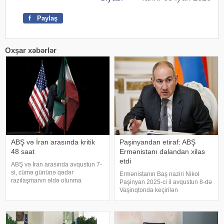
f
Paylaş
Oxşar xəbərlər
ABŞ və İran arasında kritik
Paşinyandan etiraf: ABŞ
48 saat
Ermənistanı dalandan xilas
etdi
ABŞ və İran arasında avqustun 7-
si, cümə gününə qədər
Ermənistanın Baş naziri Nikol
razılaşmanın əldə olunma
Paşinyan 2025-ci il avqustun 8-də
ehtimalı 50 faiz təşkil edir. xəbər
Vaşinqtonda keçirilən
verir ki, bu barədə "CNN"
Azərbaycan, Ermənistan və ABŞ
telekanalı məlumat yayıb.
liderlərinin üçtərəfli görüşünün
Mənbənin bildirdiyinə görə,
ölkəsini "dalandan çıxardığını" və
ehtimal olunan müvəqqət
yeni imkanlar yaratdığını bildirib