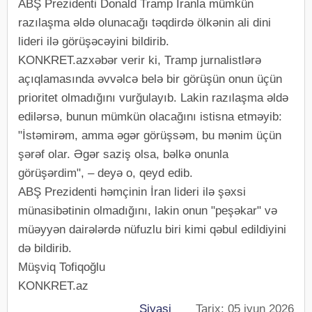
ABŞ Prezidenti Donald Tramp İranla mümkün
razılaşma əldə olunacağı təqdirdə ölkənin ali dini
lideri ilə görüşəcəyini bildirib.
KONKRET.azxəbər verir ki, Tramp jurnalistlərə
açıqlamasında əvvəlcə belə bir görüşün onun üçün
prioritet olmadığını vurğulayıb. Lakin razılaşma əldə
edilərsə, bunun mümkün olacağını istisna etməyib:
"İstəmirəm, amma əgər görüşsəm, bu mənim üçün
şərəf olar. Əgər saziş olsa, bəlkə onunla
görüşərdim", – deyə o, qeyd edib.
ABŞ Prezidenti həmçinin İran lideri ilə şəxsi
münasibətinin olmadığını, lakin onun "peşəkar" və
müəyyən dairələrdə nüfuzlu biri kimi qəbul edildiyini
də bildirib.
Müşviq Tofiqoğlu
KONKRET.az
Siyasi
Tarix: 05 iyun 2026