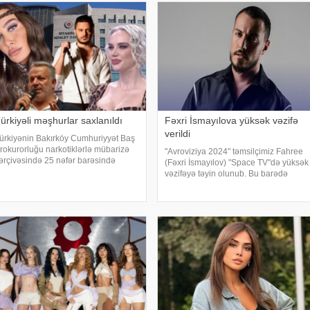
ürkiyəli məşhurlar saxlanıldı
Fəxri İsmayılova yüksək vəzifə
verildi
ürkiyənin Bakırköy Cumhuriyyət Baş
rokurorluğu narkotiklərlə mübarizə
"Avroviziya 2024" təmsilçimiz Fahree
ərçivəsində 25 nəfər barəsində
(Fəxri İsmayılov) "Space TV"də yüksək
axlanılma qərarı verib. Şübhəlilər
vəzifəyə təyin olunub. Bu barədə
rasında sənətçi, aktyor, iş adamı və
kanalın sosial şəbəkə hesablarında
byekt sahiblərinin olduğu bildirilib.
paylaşım edilib. Bildirilib ki, Fahree
məliyya
"Space TV"ni