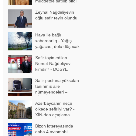
müddətdə satılıb bitdi
Zeynal Nağdəliyevin
oğlu səfir təyin olundu
Hava ilə bağlı
xəbərdarlıq - Yağış
yağacaq, dolu düşəcək
Səfir təyin edilən
Nemət Nağdəliyev
kimdir? - DOSYE
Səfir postuna yüksələn
tanınmış ailə
nümayəndələri –
SİYAHI
Azərbaycanın neçə
ölkədə səfirliyi var? -
XİN-dən açıqlama
Bizon lotereyasında
daha 4 avtomobil