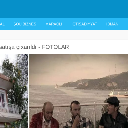
AL
ŞOU BIZNES
MARAQLI
İQTISADIYYAT
İDMAN
v satışa çıxarıldı - FOTOLAR