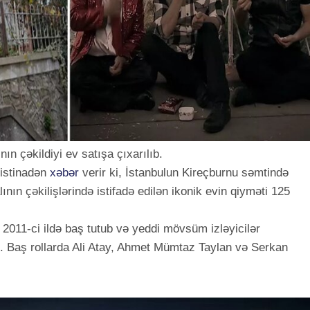
n çəkildiyi ev satışa çıxarılıb.
istinadən
xəbər
verir ki, İstanbulun Kireçburnu səmtində
nın çəkilişlərində istifadə edilən ikonik evin qiyməti 125
ı 2011-ci ildə baş tutub və yeddi mövsüm izləyicilər
b. Baş rollarda Ali Atay, Ahmet Mümtaz Taylan və Serkan