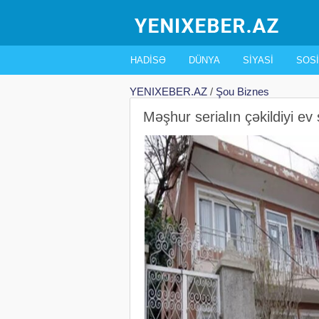
HADISƏ
DÜNYA
SIYASI
SOSI
YENIXEBER.AZ
/
Şou Biznes
Məşhur serialın çəkildiyi e