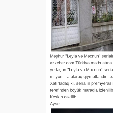
Məşhur "Leyla və Məcnun" serialını
azxeber.com Türkiyə mətbuatına 
yerləşən "Leyla və Məcnun" serialı
milyon lirə olaraq qiymətləndirilib.
Xatırladaq ki, serialın premyeras
tərəfindən böyük maraqla izlənili
Keskin çəkilib.
Aysel