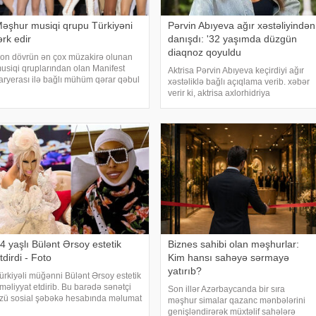
əşhur musiqi qrupu Türkiyəni
Pərvin Abıyeva ağır xəstəliyindən
ərk edir
danışdı: '32 yaşımda düzgün
diaqnoz qoyuldu
on dövrün ən çox müzakirə olunan
usiqi qruplarından olan Manifest
Aktrisa Pərvin Abıyeva keçirdiyi ağır
aryerası ilə bağlı mühüm qərar qəbul
xəstəliklə bağlı açıqlama verib. xəbər
dib. xarici mətbuata istinadən xəbər
verir ki, aktrisa axlorhidriya
erir ki, qrupun qurucusu və meneceri
xəstəliyindən əziyyət çəkdiyini və
olqa Akış üzvlərin sentyabr ayında
uzun illər düzgün diaqnoz qoyula
stanbuldak
bilmədiyini bildirib. "Bu əməliyyat
Azərbaycand
4 yaşlı Bülənt Ərsoy estetik
Biznes sahibi olan məşhurlar:
tdirdi - Foto
Kim hansı sahəyə sərmayə
yatırıb?
ürkiyəli müğənni Bülənt Ərsoy estetik
məliyyat etdirib. Bu barədə sənətçi
Son illər Azərbaycanda bir sıra
zü sosial şəbəkə hesabında məlumat
məşhur simalar qazanc mənbələrini
erib. 74 yaşlı ifaçı əməliyyatdan
genişləndirərək müxtəlif sahələrə