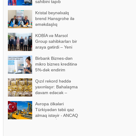
sahibini tapıb
Kristal beynəlxalq
brend Hansgrohe ilə
əməkdaşlıq
memorandumu
KOBİA və Marsol
imzalayıb
Group sahibkarları bir
araya gətirdi – Yeni
əməkdaşlıqlar
Birbank Biznes-dən
müzakirə olundu
mikro biznes kreditinə
5%-dək endirim
Qızıl rekord həddə
yaxınlaşır: Bahalaşma
davam edəcək –
Ekspertdən proqnoz
Avropa ölkələri
Türkiyədən təbii qaz
almaq istəyir - ANCAQ
ŞƏRTLƏRİ VAR