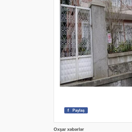
f
Paylaş
Oxşar xəbərlər