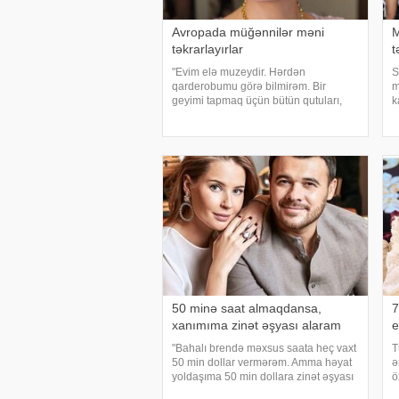
Avropada müğənnilər məni
M
təkrarlayırlar
t
"Evim elə muzeydir. Hərdən
S
qarderobumu görə bilmirəm. Bir
m
geyimi tapmaq üçün bütün qutuları,
k
qarderobu boşaltmalı oluram. Evim
e
aksessuarlarla da doludur". axşam.az-
v
a istinadən bildirir ki, bu sözləri
T
Əməkdar artis
İ
50 minə saat almaqdansa,
7
xanımıma zinət əşyası alaram
e
"Bahalı brendə məxsus saata heç vaxt
T
50 min dollar vermərəm. Amma həyat
ə
yoldaşıma 50 min dollara zinət əşyası
ö
almaq mənim üçün asandır".
v