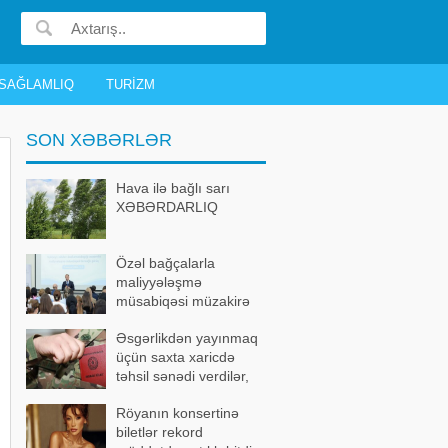
SAĞLAMLIQ
TURIZM
SON XƏBƏRLƏR
Hava ilə bağlı sarı
XƏBƏRDARLIQ
Özəl bağçalarla
maliyyələşmə
müsabiqəsi müzakirə
olundu
Əsgərlikdən yayınmaq
üçün saxta xaricdə
təhsil sənədi verdilər,
həbs edildilər
Röyanın konsertinə
biletlər rekord