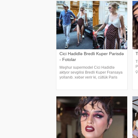
Cici Hadidlə Bredli Kuper Parisdə
T
- Fotolar
T
P
Məşhur supermodel Cici Hadidlə
ç
aktyor sevgilisi Bredli Kuper Fransaya
s
yollanıb. xəbər verir ki, cütlük Paris
a
küçələrində əl-ələ gəzərkən
o
obyektivlərə tuş gəliblər. Qeyd edək ki,
Ə
müğənni Zayn Malikdən ayrıldıqdan
sonra Cicini