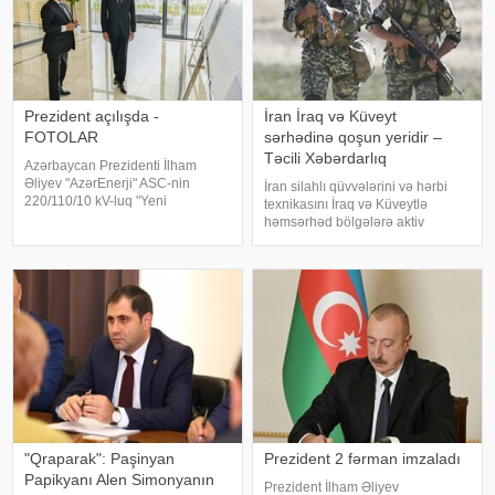
Prezident açılışda -
İran İraq və Küveyt
FOTOLAR
sərhədinə qoşun yeridir –
Təcili Xəbərdarlıq
Azərbaycan Prezidenti İlham
Əliyev "AzərEnerji" ASC-nin
İran silahlı qüvvələrini və hərbi
220/110/10 kV-luq "Yeni
texnikasını İraq və Küveytlə
Səngəçal" yarımstansiyasının
həmsərhəd bölgələrə aktiv
açılışında iştirak edib. xəbər verir
şəkildə köçürməyə başlayıb. Bu
ki, "AzərEnerji" ASC-nin İdarə
barədə məlumatı proyranlı sosial
Heyətinin sədr
media kanalları və teleqram
səhifələri yayıb. xəbər verir ki,
yayıla
"Qraparak": Paşinyan
Prezident 2 fərman imzaladı
Papikyanı Alen Simonyanın
Prezident İlham Əliyev