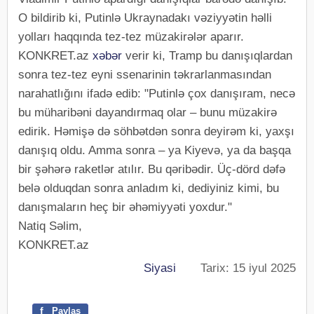
O bildirib ki, Putinlə Ukraynadakı vəziyyətin həlli
yolları haqqında tez-tez müzakirələr aparır.
KONKRET.az
xəbər
verir ki, Tramp bu danışıqlardan
sonra tez-tez eyni ssenarinin təkrarlanmasından
narahatlığını ifadə edib: "Putinlə çox danışıram, necə
bu müharibəni dayandırmaq olar – bunu müzakirə
edirik. Həmişə də söhbətdən sonra deyirəm ki, yaxşı
danışıq oldu. Amma sonra – ya Kiyevə, ya da başqa
bir şəhərə raketlər atılır. Bu qəribədir. Üç-dörd dəfə
belə olduqdan sonra anladım ki, dediyiniz kimi, bu
danışmaların heç bir əhəmiyyəti yoxdur."
Natiq Səlim,
KONKRET.az
Siyasi
Tarix: 15 iyul 2025
f
Paylaş