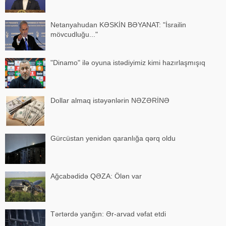
Netanyahudan KƏSKİN BƏYANAT: "İsrailin
mövcudluğu..."
"Dinamo" ilə oyuna istədiyimiz kimi hazırlaşmışıq
Dollar almaq istəyənlərin NƏZƏRİNƏ
Gürcüstan yenidən qaranlığa qərq oldu
Ağcabədidə QƏZA: Ölən var
Tərtərdə yanğın: Ər-arvad vəfat etdi