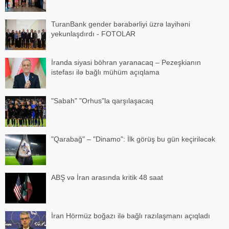
TuranBank gender bərabərliyi üzrə layihəni
yekunlaşdırdı - FOTOLAR
İranda siyasi böhran yaranacaq – Pezeşkianın
istefası ilə bağlı mühüm açıqlama
"Sabah" "Orhus"la qarşılaşacaq
"Qarabağ" – "Dinamo": İlk görüş bu gün keçiriləcək
ABŞ və İran arasında kritik 48 saat
İran Hörmüz boğazı ilə bağlı razılaşmanı açıqladı