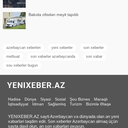
Bakıda ofisdən meyit tapıldı
azerbaycan xeberleri
yeni xeberler
son xeberler
metbuat
son xəbərlər azərbaycanda
son xabar
sou xeberler bugun
Hadisə
Dünya
Siyasi
Sosial
Şou Biznes
Maraqlı
İqtisadiyyat
İdman
Sağlamlıq
Turizm
Bizimlə Əlaqə
YENIXEBER.AZ sayti Azerbaycan və dünyada olan ən yeni
xəbərləri təqdim edir. Son xeberler Azerbaycan almaq üçün
sayta daxil olun, ən son xəbərləri oxuyun.