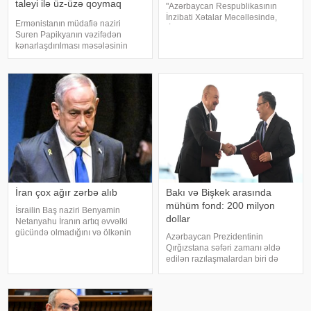
taleyi ilə üz-üzə qoymaq
"Azərbaycan Respublikasının
istəyib
İnzibati Xətalar Məcəlləsində,
Ermənistanın müdafiə naziri
"İnformasiya, informasiyalaşdırma
Suren Papikyanın vəzifədən
və informasiyanın mühafizəsi
kənarlaşdırılması məsələsinin
haqqında" və "Uşaqların zərərli
gündəmə gəldiyi iddia olunur.
informasiyadan qorunmas
xəbər verir ki, "Qraparak" qəzeti
hakimiyyət daxilindəki mənbələrə
istinadən yazır ki, Baş nazi
İran çox ağır zərbə alıb
Bakı və Bişkek arasında
mühüm fond: 200 milyon
İsrailin Baş naziri Benyamin
dollar
Netanyahu İranın artıq əvvəlki
gücündə olmadığını və ölkənin
Azərbaycan Prezidentinin
ağır zərbə aldığını bildirib. xəbər
Qırğızstana səfəri zamanı əldə
verir ki, Netanyahu bu barədə
edilən razılaşmalardan biri də
"CBS News"a müsahibəsində
Azərbaycan və Qırğızıstan Birgə
danışıb. "İran artıq əvvəlk
İnvestisiya Fondunun maliyyə
imkanlarını ikiqat artıraraq 200
milyon dollara çatdırmaq barədə