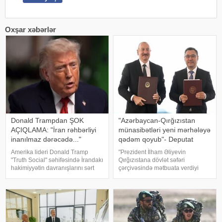
Oxşar xəbərlər
Donald Trampdan ŞOK
"Azərbaycan-Qırğızıstan
AÇIQLAMA: "İran rəhbərliyi
münasibətləri yeni mərhələyə
inanılmaz dərəcədə..."
qədəm qoyub"- Deputat
Amerika lideri Donald Tramp
"Prezident İlham Əliyevin
"Truth Social" səhifəsində İrandakı
Qırğızıstana dövlət səfəri
hakimiyyətin davranışlarını sərt
çərçivəsində mətbuata verdiyi
şəkildə tənqid edib və
bəyanat iki ölkə arasında
Vaşinqtonun Tehranla bağlı sərt
münasibətlərin yeni, daha dərin
mövqeyini açıqlayıb.
mərhələyə qədəm qoyduğunu
KONKRET.azxəbər verir ki, ABŞ
nümayiş etdirdi". Bu fikirləri Milli
Prezident
Məclisi