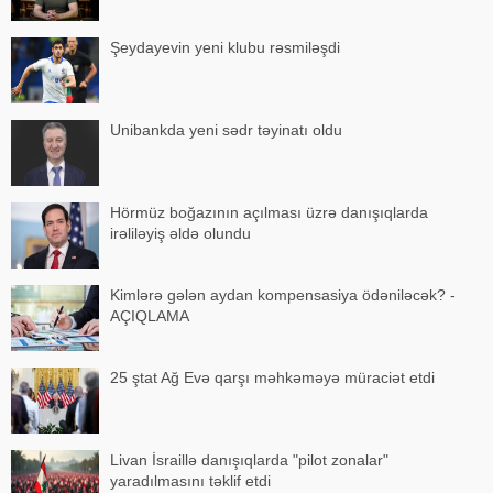
Şeydayevin yeni klubu rəsmiləşdi
Unibankda yeni sədr təyinatı oldu
Hörmüz boğazının açılması üzrə danışıqlarda
irəliləyiş əldə olundu
Kimlərə gələn aydan kompensasiya ödəniləcək? -
AÇIQLAMA
25 ştat Ağ Evə qarşı məhkəməyə müraciət etdi
Livan İsraillə danışıqlarda "pilot zonalar"
yaradılmasını təklif etdi