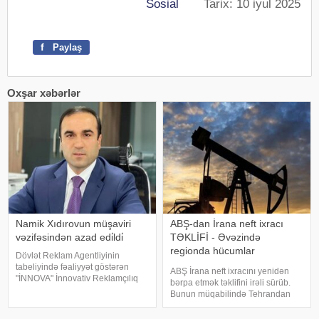
Sosial
Tarix: 10 iyul 2025
f
Paylaş
Oxşar xəbərlər
Namik Xıdırovun müşaviri
ABŞ-dan İrana neft ixracı
vəzifəsindən azad edi̇ldi̇
TƏKLİFİ - Əvəzində
regionda hücumlar
Dövlət Reklam Agentliyinin
dayandırılmalıdır
tabeliyində fəaliyyət göstərən
ABŞ İrana neft ixracını yenidən
"İNNOVA" İnnovativ Reklamçılıq
bərpa etmək təklifini irəli sürüb.
Şirkəti Məhdud Məsuliyyətli
Bunun müqabilində Tehrandan
Cəmiyyətinin (MMC) icraçı
regionda hücumları dayandırmaq
direktorunun müşaviri
tələb olunur. KONKRET.azxəbər