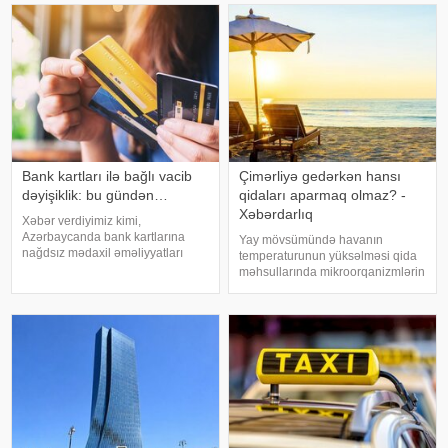
vəzifəsindən azad edilib.
verir ki, Associated Press
"Qaynarinfo"y
agentliyinin regional rəsmiyə
istinadə
Bank kartları ilə bağlı vacib
Çimərliyə gedərkən hansı
dəyişiklik: bu gündən…
qidaları aparmaq olmaz? -
Xəbərdarlıq
Xəbər verdiyimiz kimi,
Azərbaycanda bank kartlarına
Yay mövsümündə havanın
nağdsız mədaxil əməliyyatları
temperaturunun yüksəlməsi qida
üzrə yeni məhdudiyyətlər tətbiq
məhsullarında mikroorqanizmlərin
olunacaq. xəbər verir ki, bununla
sürətlə çoxalmasına şərait yaradır
bağlı artıq bir sıra banklar
və qida zəhərlənməsi riskini artırır.
müştərilərinə SMS və mobil tətbiq
Bu səbəbdən istirahətə və ya
üzərində
piknikə gedərkən qida
təhlükəsizliy