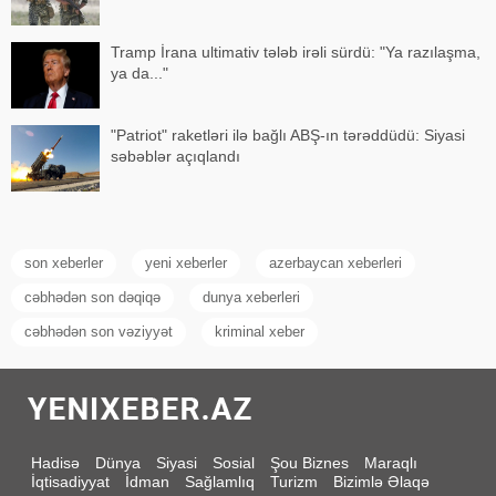
Tramp İrana ultimativ tələb irəli sürdü: "Ya razılaşma,
ya da..."
"Patriot" raketləri ilə bağlı ABŞ-ın tərəddüdü: Siyasi
səbəblər açıqlandı
son xeberler
yeni xeberler
azerbaycan xeberleri
cəbhədən son dəqiqə
dunya xeberleri
cəbhədən son vəziyyət
kriminal xeber
Hadisə
Dünya
Siyasi
Sosial
Şou Biznes
Maraqlı
İqtisadiyyat
İdman
Sağlamlıq
Turizm
Bizimlə Əlaqə