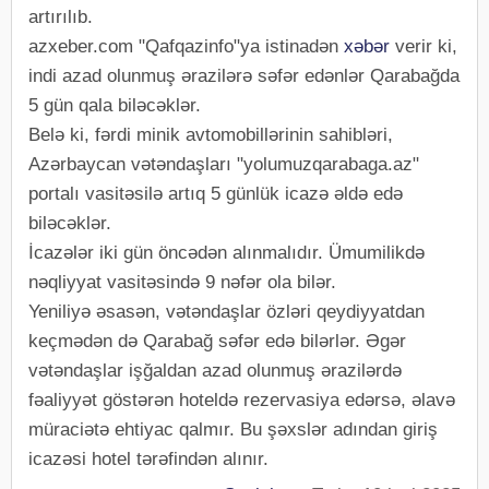
artırılıb.
azxeber.com "Qafqazinfo"ya istinadən
xəbər
verir ki,
indi azad olunmuş ərazilərə səfər edənlər Qarabağda
5 gün qala biləcəklər.
Belə ki, fərdi minik avtomobillərinin sahibləri,
Azərbaycan vətəndaşları "yolumuzqarabaga.az"
portalı vasitəsilə artıq 5 günlük icazə əldə edə
biləcəklər.
İcazələr iki gün öncədən alınmalıdır. Ümumilikdə
nəqliyyat vasitəsində 9 nəfər ola bilər.
Yeniliyə əsasən, vətəndaşlar özləri qeydiyyatdan
keçmədən də Qarabağ səfər edə bilərlər. Əgər
vətəndaşlar işğaldan azad olunmuş ərazilərdə
fəaliyyət göstərən hoteldə rezervasiya edərsə, əlavə
müraciətə ehtiyac qalmır. Bu şəxslər adından giriş
icazəsi hotel tərəfindən alınır.