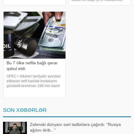
məzənnəyə əsasən, xəbər verir ki,
yaradıb. Bir çox ölkələrdə artıq
ABŞ dollarının məzənnəsi sabit
avtomatlaşdırmanın bəzi peşələri
qalaraq 1,700 manat təşkil edir
sıradan çıxaracağı, nəticədə isə
işsizliyə qarşı universa
Bu 7 ölkə neftlə bağlı qərar
qəbul etdi
OPEC+ ölkələri sentyabr ayından
etibarən neft hasilatı kvotalarını
gündəlik təxminən 188 min barel
artırmağı təsdiqləməyi planlaşdırır.
xəbər verir ki, bundan sonra isə
hasilatın artırılması ilin sonunadək
dayandırılacaq
SON XƏBƏRLƏR
Zelenski dünyanı sərt tədbirlərə çağırdı: "Rusiya
ağılını itirib..."