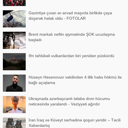
Gəzintiyə çıxan ər-arvad maşınla birlikdə çaya
düşərək həlak oldu - FOTOLAR
Brent markalı neftin qiymətində ŞOK ucuzlaşma
başladı
Ən təhlükəli vulkanlardan biri yenidən püskürdü
Hüseyn Həsənovun vəkilindən 4 illik həbs hökmü ilə
bağlı açıqlama
Ukraynada azərbaycanlı tələbə dron hücumu
nəticəsində yaralandı - Vəziyyəti ağırdır
İran İraq və Küveyt sərhədinə qoşun yeridir – Təcili
Xəbərdarlıq