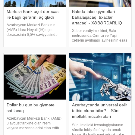
Mərkəzi Bank uçot dərəcəsi
Bakıda taksi qiymətləri
ilə bağlı qərarını açıqladı
bahalaşacaq, tıxaclar
artacaq' - XƏBƏRDARLIQ
Azərbaycan Mərkəzi Bankının
(AMB) İdarə Heyəti (İH) uçot
Xəbər verdiyimiz kimi, Bakı
dərəcəsinin 6,5% səviyyəsində
metrosunda Qırmızı və Yaşıl
saxlanılması barədə qərar qəbul
xətlərin ayrılması layihəsinin əsas
edib. xəbər verir ki, bu barədə
tikinti mərhələsinə avqustun 15-
AMB məlumat yayıb. Məlumata
də start verilir. Bununla yanaşı,
görə, faiz dəhlizinin aşağı həddi
avqustun 15-dən "Nizami" və "28
5,5%, yuxar
May" stansiyalar
Dollar bu gün bu qiymətə
Azərbaycanda universal gəlir
satılacaq
tətbiq oluna bilər? – Süni
intellekt müzakirələri
Azərbaycan Mərkəzi Bankı (AMB)
genişlənir
3 avqust tarixinə olan rəsmi
Süni intellekt texnologiyalarının
valyuta məzənnələrini elan edib.
sürətlə inkişafı dünyada əmək
Mərkəzi Bankın açıqladığı rəsmi
bazarı ilə bağlı yeni müzakirələr