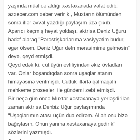
yaşında müalicə aldığı xəstəxanada vəfat edib.
azxeber.com xəbər verir ki, Muxtarın ölümündən
sonra illər əvvəl yazdığı paylaşım üzə çıxıb.
Aparıcı keçmiş həyat yoldaşı, aktrisa Dəniz Uğuru
hədəf alaraq "Pərəstişkarlarıma vəsiyyətim budur,
əgər ölsəm, Dəniz Uğur dəfn mərasimimə gəlməsin"
deyə, qeyd etmişdi.
Qeyd edək ki, cütlüyün evliliyindən əkiz övladları
var. Onlar boşandıqdan sonra uşaqlar atanın
himayəsinə verilmişdi. Cütlük illərlə qalmaqallı
məhkəmə prosesləri ilə gündəmi zəbt etmişdi.
Bir neçə gün öncə Muxtar xəstəxanaya yerləşdirilən
zaman aktrisa Denbiz Uğur paylaşımında
"Uşaqlarımın atası üçün dua edirəm. Allah onu bizə
bağışlasın. Onun yanına xəstəxanaya gedirik"
sözlərini yazmışdı.