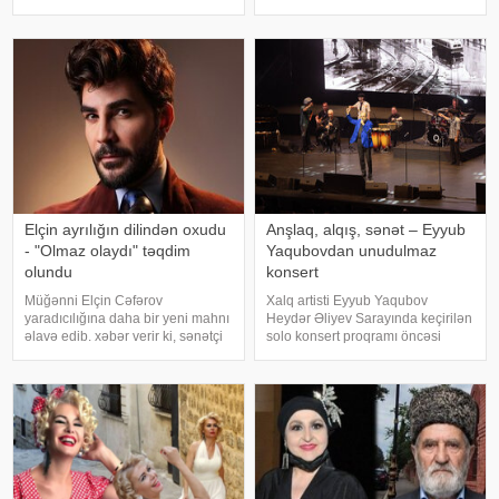
yaşadığı çətinliklərdən danışıb.
dollara zinət əşyası almaq mənim
F.Laçın bildirib ki, atası anasına
üçün asandır". Axşam.az-a
xəyanət etdikdən sonra
istinadən xəbər verir ki, bu sözləri
valideynlər
Xalq artisti Emin Ağalaro
Elçin ayrılığın dilindən oxudu
Anşlaq, alqış, sənət – Eyyub
- "Olmaz olaydı" təqdim
Yaqubovdan unudulmaz
olundu
konsert
Müğənni Elçin Cəfərov
Xalq artisti Eyyub Yaqubov
yaradıcılığına daha bir yeni mahnı
Heydər Əliyev Sarayında keçirilən
əlavə edib. xəbər verir ki, sənətçi
solo konsert proqramı öncəsi
bu dəfə "Olmaz olaydı" adlı
media nümayəndələrinin
mahnısını dinləyicilərin ixtiyarına
suallarını cavablandırıb,
verib. . Bəstənin sözləri Rafael
yaradıcılığı və konsertlə bağlı
Şabanova, musiqisi is
fikirlərini bölüşüb. xəbər verir ki,
sənətkarın sözlərin