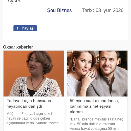
Aysel
Şou Biznes
Tarix: 03 iyun 2026
f
Paylaş
Oxşar xəbərlər
Fədayə Laçın həbsxana
50 minə saat almaqdansa,
həyatından danışdı
xanımıma zinət əşyası
alaram
Müğənni Fədayə Laçın şəxsi
həyatı ilə bağlı diqqətçəkən
"Bahalı brendə məxsus saata heç
açıqlamalar verib. Sənətçi "Astar"
vaxt 50 min dollar vermərəm.
yutub layihəsində ailəsində
Amma həyat yoldaşıma 50 min