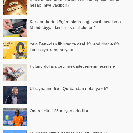
hesabı niyə vacibdir?
Kartdan-karta köçürmələrlə bağlı vacib açıqlama –
Məhdudiyyət kimlərə şamil olunur?
Yelo Bank-dan ilk kreditə özəl 1% endirim və 0%
komissiya kampaniyası
Pulunu dollara çevirmək istəyənlərin nəzərinə
Ukrayna mediası Qurbandan nələr yazdı?
Onun üçün 125 milyon ödədilər
Müharibə bitmir, sadəcə görüntü yaradılır -