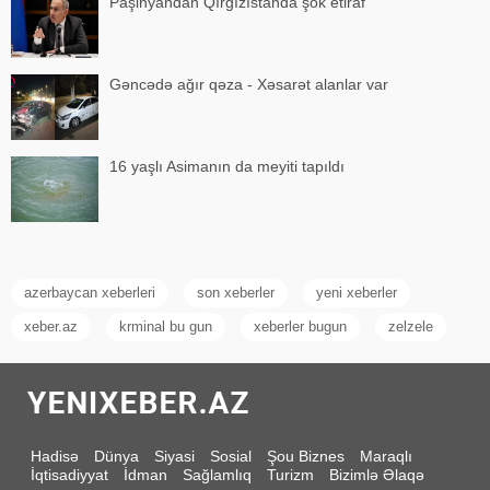
Paşinyandan Qırğızıstanda şok etiraf
Gəncədə ağır qəza - Xəsarət alanlar var
16 yaşlı Asimanın da meyiti tapıldı
azerbaycan xeberleri
son xeberler
yeni xeberler
xeber.az
krminal bu gun
xeberler bugun
zelzele
Hadisə
Dünya
Siyasi
Sosial
Şou Biznes
Maraqlı
İqtisadiyyat
İdman
Sağlamlıq
Turizm
Bizimlə Əlaqə