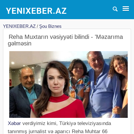
YENIXEBER.AZ
/
Şou Biznes
Reha Muxtarın vəsiyyəti bilindi - 'Məzarıma
gəlməsin
Xəbər
verdiyimiz kimi, Türkiyə televiziyasında
tanınmış jurnalist və aparıcı Reha Muhtar 66