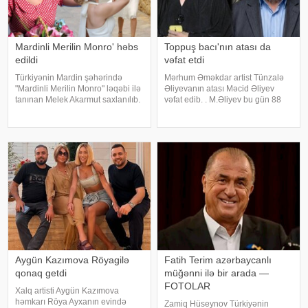
Mardinli Merilin Monro' həbs
Toppuş bacı'nın atası da
edildi
vəfat etdi
Türkiyənin Mardin şəhərində
Mərhum Əməkdar artist Tünzalə
"Mardinli Merilin Monro" ləqəbi ilə
Əliyevanın atası Məcid Əliyev
tanınan Melek Akarmut saxlanılıb.
vəfat edib. . M.Əliyev bu gün 88
50 yaşlı Melek Akarmutun sosial
yaşında dünyasını dəyişib. . Qeyd
media hesabında 15 iyul 2016-cı
edək ki, "Toppuş bacı" ləqəbi ilə
il çevriliş cəhdi ilə bağlı cinayət
tanınan aktrisa onkoloji
tərkibli olduğ
xəstəlikdən əziyyət çəkird
Aygün Kazımova Röyagilə
Fatih Terim azərbaycanlı
qonaq getdi
müğənni ilə bir arada —
FOTOLAR
Xalq artisti Aygün Kazımova
həmkarı Röya Ayxanın evində
Zamiq Hüseynov Türkiyənin