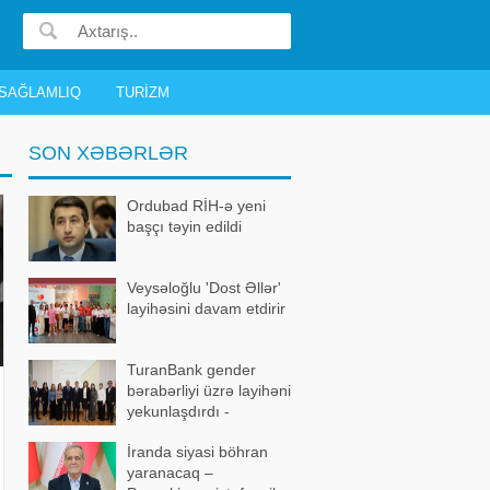
SAĞLAMLIQ
TURIZM
SON XƏBƏRLƏR
Ordubad RİH-ə yeni
başçı təyin edildi
Veysəloğlu 'Dost Əllər'
layihəsini davam etdirir
TuranBank gender
bərabərliyi üzrə layihəni
yekunlaşdırdı -
FOTOLAR
İranda siyasi böhran
yaranacaq –