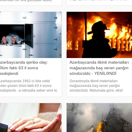
ərəfindən bir sıra güzəştlər tətbiq
edib. -a istinadən xəbər verir ki, bu
lunmuşdu. Lakin bu güzəştlərin
barədə Pakistan Baş naziri X
üddəti iyun ayının ilk günü başa
hesabında yazıb. "Azərbaycandan
atıb. Bu isə əhali arasında narahatlığ
qayıtdıqdan sonra öyrəndi
Azərbaycanda qəribə olay:
Azərbaycanda tikinti materialları
Ölüm faktı 63 il sonra
mağazasında baş verən yanğın
təsdiqləndi
söndürüldü - YENİLƏNDİ
zərbaycanda 1962-ci ildə vəfat
Goranboyda tikinti materialları
dən şəxsin ölüm faktı 63 il sonra
mağazasında baş verən yanğın
əsdiqlənib. -a istinadla xəbər verir ki,
söndürülüb. Məlumata görə, ətraf
ununla bağlı Naxçıvan Şəhər
ərazilər yanğından mühafizə edilib.
əhkəməsi 13 oktyabr 2025-ci ildə
21:43. Goranboy rayonunda tikinti
ərar qəbul edib. Belə ki, ərizəçi
materialları mağazası yanır. xəbər
Babək rayonu Badaşqa
verir ki, hadisə rayonu