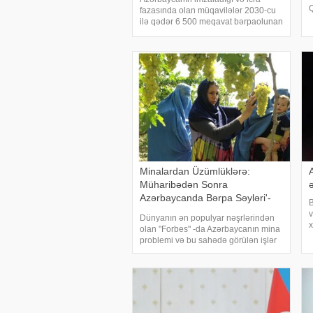
fazasında olan müqavilələr 2030-cu
a
ilə qədər 6 500 meqavat bərpaolunan
enerji verəcək. xəbər verir ki, bunu
r
Prezident İlham Əliyev Pekində Çinin
a
CGTN (China Global Television
Network) telekanalın
Minalardan Üzümlüklərə:
Müharibədən Sonra
Azərbaycanda Bərpa Səyləri'-
B
Forbes Yazır
v
Dünyanın ən populyar nəşrlərindən
x
olan "Forbes" -da Azərbaycanın mina
b
problemi və bu sahədə görülən işlər
e
haqqında məqalə yayımlanıb.
Q
Məqalədə Azərbaycan Respublikası
a
Minatəmizləmə Agentliyi (ANAMA),
Beynəlxal