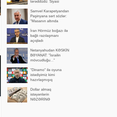
tərəddüdü: Siyasi
səbəblər açıqlandı
Samvel Karapetyandan
Paşinyana sərt sözlər:
"Masanın altında
ayaqüstə gəzəndə..."
İran Hörmüz boğazı ilə
bağlı razılaşmanı
açıqladı
Netanyahudan KƏSKİN
BƏYANAT: "İsrailin
mövcudluğu..."
"Dinamo" ilə oyuna
istədiyimiz kimi
hazırlaşmışıq
Dollar almaq
istəyənlərin
NƏZƏRİNƏ