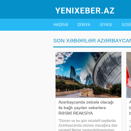
HADISƏ
DÜNYA
SIYASI
SOSI
SON XƏBƏRLƏR AZƏRBAYCA
Azərbaycanda zəlzələ olacağı
ilə bağlı yayılan xəbərlərə
RƏSMİ REAKSİYA
"Dünən və bu gün müxtəlif saytlarda
"
Azərbaycanda zəlzələ olacağına dair
i
müxtəlif fikirlər səsləndirilməsindən