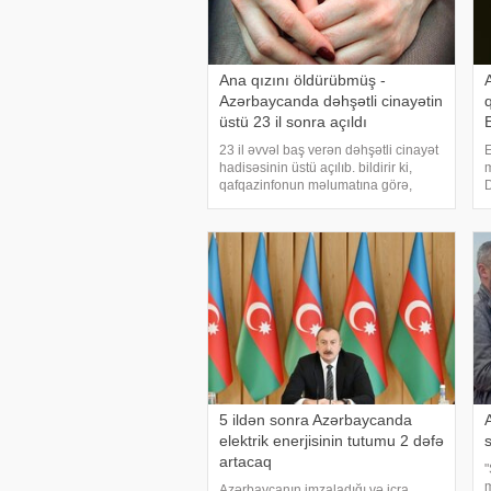
Ana qızını öldürübmüş -
Azərbaycanda dəhşətli cinayətin
üstü 23 il sonra açıldı
23 il əvvəl baş verən dəhşətli cinayət
E
hadisəsinin üstü açılıb. bildirir ki,
m
qafqazinfonun məlumatına görə,
D
hadisə Suraxanı rayonunun Hövsan
m
qəsəbəsində olub. Bu iş üzrə iki
f
nəfər-Alidə Dadaşova və İsmayıl
a
Quliyev cinayə
5 ildən sonra Azərbaycanda
elektrik enerjisinin tutumu 2 dəfə
artacaq
"
m
Azərbaycanın imzaladığı və icra