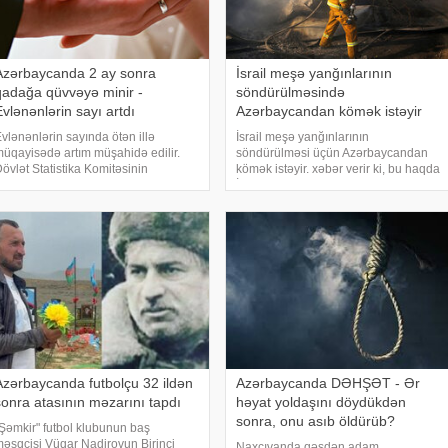
Azərbaycanda 2 ay sonra
İsrail meşə yanğınlarının
qadağa qüvvəyə minir -
söndürülməsində
Evlənənlərin sayı artdı
Azərbaycandan kömək istəyir
vlənənlərin sayında ötən illə
İsrail meşə yanğınlarının
üqayisədə artım müşahidə edilir.
söndürülməsi üçün Azərbaycandan
övlət Statistika Komitəsinin
kömək istəyir. xəbər verir ki, bu haqda
əlumatına görə, ötən ilin yanvar-
İsrailin xarici işlər naziri Gideon Saar
evral aylarında 6 739 nikah qeydə
"X" hesabında yazıb. "Son bir neçə
lınmışdısa, bu ilin eyni dövründə
saat ərzində mən Azərbaycan,
7741 nikah və 3414 boşanm
Argentina
Azərbaycanda futbolçu 32 ildən
Azərbaycanda DƏHŞƏT - Ər
sonra atasının məzarını tapdı
həyat yoldaşını döydükdən
sonra, onu asıb öldürüb?
Şəmkir" futbol klubunun baş
əşqçisi Vüqar Nadirovun Birinci
Naxçıvanda qəsdən adam