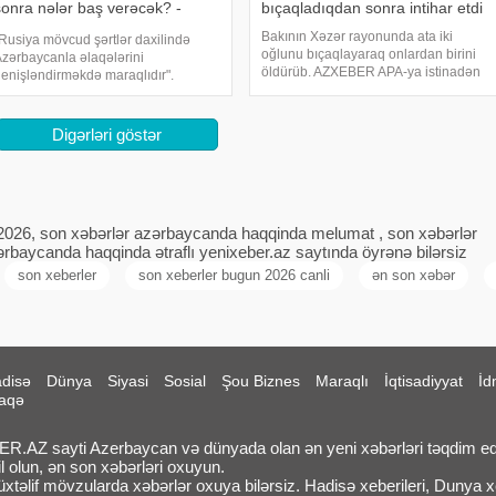
sonra nələr baş verəcək? -
bıçaqladıqdan sonra intihar etdi
Xankəndidə
Bakının Xəzər rayonunda ata iki
Rusiya mövcud şərtlər daxilində
oğlunu bıçaqlayaraq onlardan birini
zərbaycanla əlaqələrini
öldürüb. AZXEBER APA-ya istinadən
enişləndirməkdə maraqlıdır".
xəbər verir ki, hadisə Binə
ONKRET.azxəbər verir ki,bu sözləri
qəsəbəsində qeydə alınıb. 1974-cü il
olitoloq Turan Rzayev -a
təvəllüdlü Rza Eyyubov əvvəlcə oğlu
çıqlamasında deyib. "Rusiya
Digərləri göstər
2014-cü il təvəllüdl
rezidenti Vladimir Putini
2026, son xəbərlər azərbaycanda haqqinda melumat , son xəbərlər
rbaycanda haqqinda ətraflı yenixeber.az saytında öyrənə bilərsiz
son xeberler
son xeberler bugun 2026 canli
ən son xəbər
disə
Dünya
Siyasi
Sosial
Şou Biznes
Maraqlı
İqtisadiyyat
İd
aqə
.AZ sayti Azerbaycan və dünyada olan ən yeni xəbərləri təqdim ed
l olun, ən son xəbərləri oxuyun.
təlif mövzularda xəbərlər oxuya bilərsiz. Hadisə xeberileri, Dunya xeb