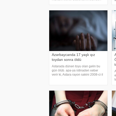
t
sonra bizə vətəndaşlar tərəfindən
o
çoxsaylı müraciətlər edilib. Məlumat
m
üçün bildirmək istəyirəm ki, bu
ç
açıqlamalar
Azərbaycanda 17 yaşlı qız
toydan sonra öldü
Astarada dünən toyu olan gəlin bu
gün ölüb. apa-ya istinadən xəbər
A
verir ki, Astara rayon sakini 2008-ci il
e
təvəllüdlü Ə.İ. dünən Deqədi
t
kəndində şadlıq saraylarından
b
birində toyu olub. Toydan sonra o,
M
özünü pis hiss edi
q