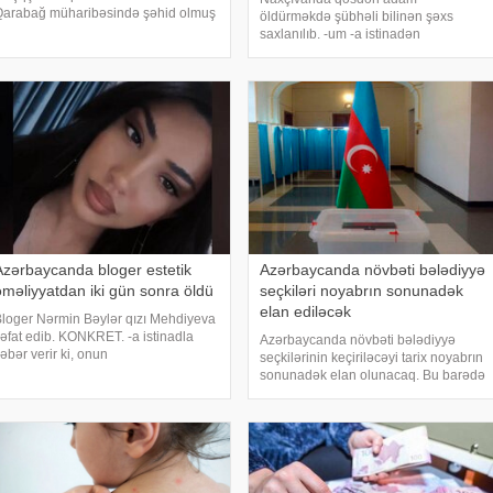
Qarabağ müharibəsində şəhid olmuş
öldürməkdə şübhəli bilinən şəxs
tasının məzarı 32 ildən sonra tapılıb.
saxlanılıb. -um -a istinadən
Ərşad Nadirovun məzarı Ağdam
məlumatına görə, Sədərək rayon
ayonunda, 4 il yarımdan sonra
sakini, 200-ci il təvəllüdlü Aytac
şkarlanıb. 4
İbrahimlinin yaşadığı evdə özünü
asaraq intihar etməsi barədə hüquq-
mühafiz
Azərbaycanda bloger estetik
Azərbaycanda növbəti bələdiyyə
əməliyyatdan iki gün sonra öldü
seçkiləri noyabrın sonunadək
elan ediləcək
loger Nərmin Bəylər qızı Mehdiyeva
əfat edib. KONKRET. -a istinadla
Azərbaycanda növbəti bələdiyyə
əbər verir ki, onun
seçkilərinin keçiriləcəyi tarix noyabrın
ədənşəkilləndirmə əməliyyatı
sonunadək elan olunacaq. Bu barədə
tdirəndən sonra vəziyyəti pisləşib.
"Report"a açıqlamasında Mərkəzi
adın əməliyyatdan iki gün sonra
Seçki Komissiyasının sədr müavini
ptekə gedib, daha sonra evd
Rövzət Qasımov bildirib. MSK sədrini