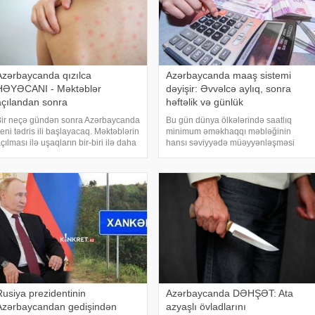
Azərbaycanda qızılca
Azərbaycanda maaş sistemi
HƏYƏCANI - Məktəblər
dəyişir: Əvvəlcə aylıq, sonra
açılandan sonra
həftəlik və günlük
ir neçə gündən sonra Azərbaycanda
Bu gün dünya ölkələrində saatlıq
eni tədris ili başlayacaq. Məktəblərin
minimum əməkhaqqı məbləğinin
çılması ilə uşaqların bir-biri ilə daha
hansı səviyyədə müəyyənləşməsi
ıx təmasda olması və havaların
kimi amillər mövcuddur. xəbər verir ki,
ədricən soyuması bir sıra infeksion
Orta hesabla Azərbaycanda bir işçi
əstəliklərin yayılma riskini təzədə
üçün 150 saatlıq fəaliyyət dövrü
müəyyənləşir. Bu is
Rusiya prezidentinin
Azərbaycanda DƏHŞƏT: Ata
Azərbaycandan gedişindən
azyaşlı övladlarını