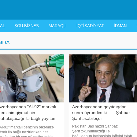
AL
ŞOU BIZNES
MARAQLI
İQTISADIYYAT
İDMAN
NDA
Azərbaycanda "Aİ-92" markalı
Azərbaycandan qayıtdıqdan
benzinin qiymətinin
sonra öyrəndim ki… – Şahbaz
bahalaşacağı ilə bağlı yayılan
Şərif əsəbiləşdi
xəbərlərə REAKSİYA
Pakistan Baş naziri Şahbaz
Aİ-92" markalı benzinin ölkəmizə
Şərif toxunulmazlığı ilə
dxalı ilə bağlı nazirlər kabineti
bağlı qanun layihəsinin ləğvini tələb