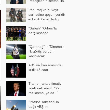
Pezeşkianın istefası ilə
bağlı mühüm açıqlama
İran İraq və Küveyt
sərhədinə qoşun yeridir
– Təcili Xəbərdarlıq
"Sabah" "Orhus"la
qarşılaşacaq
"Qarabağ" – "Dinamo":
İlk görüş bu gün
keçiriləcək
ABŞ və İran arasında
kritik 48 saat
Tramp İrana ultimativ
tələb irəli sürdü: "Ya
razılaşma, ya da..."
"Patriot" raketləri ilə
bağlı ABŞ-ın