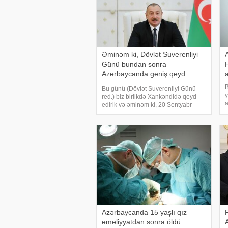
Əminəm ki, Dövlət Suverenliyi
Günü bundan sonra
Azərbaycanda geniş qeyd
ediləcək
B
Bu günü (Dövlət Suverenliyi Günü –
y
red.) biz birlikdə Xankəndidə qeyd
a
edirik və əminəm ki, 20 Sentyabr
s
bundan sonra Azərbaycanda geniş
t
qeyd ediləcək. xəbər verir ki, bu
x
sözləri Prezident İlham Əliyev
Qarabağ Universitetini
Azərbaycanda 15 yaşlı qız
əməliyyatdan sonra öldü