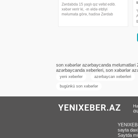
Zərdabda 15 yaşlı qız vəfat edib.
xəbər verir ki, -ın əldə etdiyi
"
məlumata görə, hadisə Zərdab
A
Rayon Mərkəzi Xəstəxanasında baş
g
verib. Rayonun Qoruqbağı kənd
K
sakininin ötən gün keçirdiyi
p
əməliyyatdan sonra dünyasını
a
dəyişdiy
p
son xəbərlər azərbaycanda melumatlari 
azərbaycanda xeberleri, son xəbərlər azə
yeni xeberler
azerbaycan xeberleri
bugünkü son xəbərlər
Ha
Əl
YENIXEBER
sayta daxi
Saytda müx