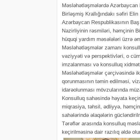
Məsləhətləşmələrdə Azərbaycan R
Birləşmiş Krallığındakı səfiri Elin
Azərbaycan Respublikasının Baş P
Nazirliyinin rəsmiləri, həmçinin B
hüquqi yardım məsələləri üzrə əmə
Məsləhətləşmələr zamanı konsullu
vəziyyəti və perspektivləri, o cü
imzalanması və konsulluq xidmətlə
Məsləhətləşmələr çərçivəsində iki
qorunmasının təmin edilməsi, viz
idarəolunması mövzularında müzak
Konsulluq sahəsində həyata keçiri
miqrasiya, təhsil, ədliyyə, həmçin
sahələrində əlaqələrin gücləndiril
Tərəflər arasında konsulluq məslə
keçirilməsinə dair razılıq əldə ol