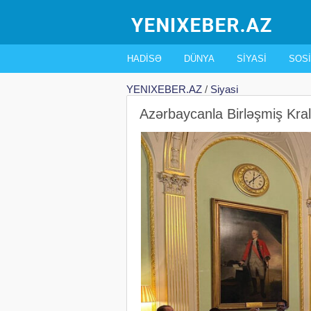
HADISƏ
DÜNYA
SIYASI
SOSI
YENIXEBER.AZ
/
Siyasi
Azərbaycanla Birləşmiş Krall