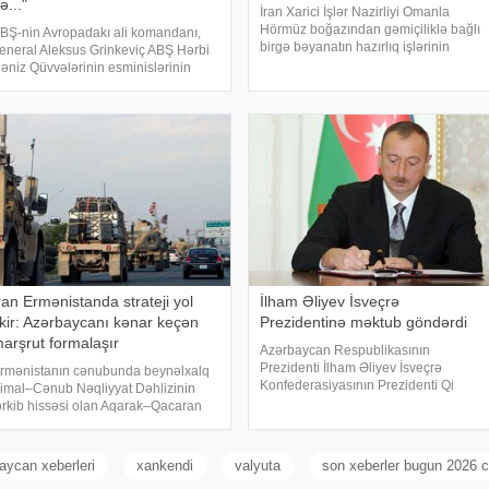
ə..."
İran Xarici İşlər Nazirliyi Omanla
Hörmüz boğazından gəmiçiliklə bağlı
BŞ-nin Avropadakı ali komandanı,
birgə bəyanatın hazırlıq işlərinin
eneral Aleksus Grinkeviç ABŞ Hərbi
yekun mərhələsində olduğunu bildirib.
əniz Qüvvələrinin esminislərinin
xəbər verir ki, İran XİN-in rəsmi
atışmazlığı ilə bağlı Pentaqona
nümayəndəsi İsmail Baqai iki ölkə
əbərdarlıq ünvanlayıb.
arasınd
ONKRET.azxəbər verir ki, onun
özlərinə görə, mövcud resursla
ran Ermənistanda strateji yol
İlham Əliyev İsveçrə
ikir: Azərbaycanı kənar keçən
Prezidentinə məktub göndərdi
arşrut formalaşır
Azərbaycan Respublikasının
Prezidenti İlham Əliyev İsveçrə
rmənistanın cənubunda beynəlxalq
Konfederasiyasının Prezidenti Qi
imal–Cənub Nəqliyyat Dəhlizinin
Parmölənə təbrik məktubu ünvanlayıb.
ərkib hissəsi olan Aqarak–Qacaran
xəbər verir ki, təbrikdə deyilir:.
vtomobil yolunun 32 kilometrlik
"Hörmətli cənab Prezident,. İsveçrə
issəsinin tikintisi davam edir.
Konfederasiyasını
ONKRET.azbakupost-a istinadən
aycan xeberleri
xankendi
valyuta
son xeberler bugun 2026 c
əbər verir ki, bu barəd