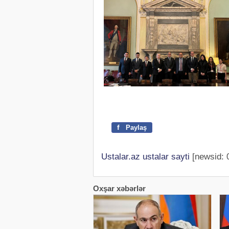
f
Paylaş
Ustalar.az ustalar sayti
[newsid: 
Oxşar xəbərlər