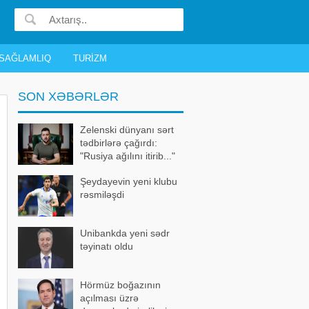
SAĞLAMLIQ
TURIZM
SON XƏBƏRLƏR
Zelenski dünyanı sərt
tədbirlərə çağırdı:
"Rusiya ağılını itirib..."
Şeydayevin yeni klubu
rəsmiləşdi
Unibankda yeni sədr
təyinatı oldu
Hörmüz boğazının
açılması üzrə