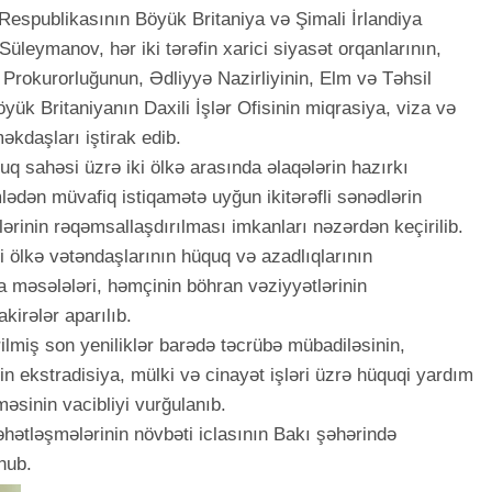
espublikasının Böyük Britaniya və Şimali İrlandiya
 Süleymanov, hər iki tərəfin xarici siyasət orqanlarının,
rokurorluğunun, Ədliyyə Nazirliyinin, Elm və Təhsil
öyük Britaniyanın Daxili İşlər Ofisinin miqrasiya, viza və
kdaşları iştirak edib.
q sahəsi üzrə iki ölkə arasında əlaqələrin hazırkı
mlədən müvafiq istiqamətə uyğun ikitərəfli sənədlərin
rinin rəqəmsallaşdırılması imkanları nəzərdən keçirilib.
 ölkə vətəndaşlarının hüquq və azadlıqlarının
a məsələləri, həmçinin böhran vəziyyətlərinin
irələr aparılıb.
lmiş son yeniliklər barədə təcrübə mübadiləsinin,
in ekstradisiya, mülki və cinayət işləri üzrə hüquqi yardım
məsinin vacibliyi vurğulanıb.
hətləşmələrinin növbəti iclasının Bakı şəhərində
unub.