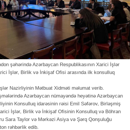
ondon şəhərində Azərbaycan Respublikasının Xarici İşlər
ici İşlər, Birlik və İnkişaf Ofisi arasında ilk konsulluq
şlər Nazirliyinin Mətbuat Xidməti məlumat verib.
ətləşmələrində Azərbaycan nümayəndə heyətinə Azərbaycan
liyinin Konsulluq idarəsinin rəisi Emil Səfərov, Birləşmiş
ici İşlər, Birlik və İnkişaf Ofisinin Konsulluq və Böhran
toru Sara Taylor və Mərkəzi Asiya və Şərq Qonşuluğu
ton rəhbərlik edib.