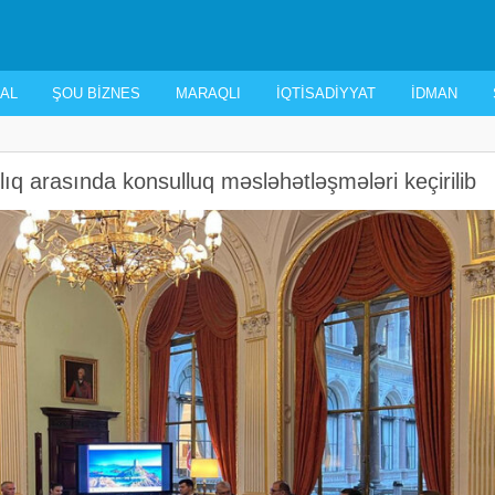
AL
ŞOU BIZNES
MARAQLI
İQTISADIYYAT
İDMAN
ıq arasında konsulluq məsləhətləşmələri keçirilib