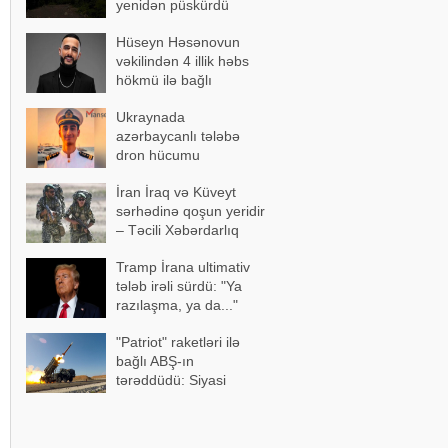
yenidən püskürdü
Hüseyn Həsənovun
vəkilindən 4 illik həbs
hökmü ilə bağlı
açıqlama
Ukraynada
azərbaycanlı tələbə
dron hücumu
nəticəsində yaralandı -
İran İraq və Küveyt
Vəziyyəti ağırdır
sərhədinə qoşun yeridir
– Təcili Xəbərdarlıq
Tramp İrana ultimativ
tələb irəli sürdü: "Ya
razılaşma, ya da..."
"Patriot" raketləri ilə
bağlı ABŞ-ın
tərəddüdü: Siyasi
səbəblər açıqlandı