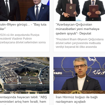
utin-Əliyev görüşü... - "Baş tuta
"Azərbaycan-Qırğızıstan
ilər"
münasibətləri yeni mərhələyə
qədəm qoyub"- Deputat
2024-cü ilin avqustunda Rusiya
rezidenti Vladimir Putinin
"Prezident İlham Əliyevin Qırğızıstana
zərbaycana dövlət səfərindən sonra
dövlət səfəri çərçivəsində mətbuata
ki ölkə arasında münasibətlər strateji
verdiyi bəyanat iki ölkə arasında
ərəfdaşlıq məcrasında inkişaf edirdi.
münasibətlərin yeni, daha dərin
nun fikrincə, həmin dövrdə siyasi
mərhələyə qədəm qoyduğunu
ialoq
nümayiş etdirdi". Bu fikirləri Milli
Məclisi
entaqonda həyəcan təbili: "ABŞ
İran Hörmüz boğazı ilə bağlı
sminisləri artıq həm İsraili, həm
razılaşmanı açıqladı