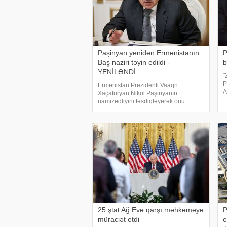
Paşinyan yenidən Ermənistanın
P
Baş naziri təyin edildi -
b
YENİLƏNDİ
"
P
Ermənistan Prezidenti Vaaqn
A
Xaçaturyan Nikol Paşinyanın
i
namizədliyini təsdiqləyərək onu
t
yenidən baş nazir təyin edib. xəbər
O
verir ki, bu barədə Ermənistan
d
Prezidentinin rəsmi saytında dərc
olunan fərmanda bildirilib. Sənədd
25 ştat Ağ Evə qarşı məhkəməyə
P
müraciət etdi
e