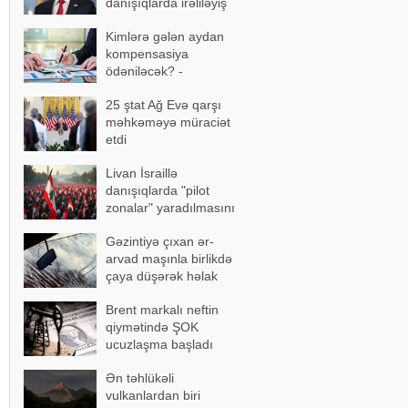
danışıqlarda irəliləyiş
əldə olundu
Kimlərə gələn aydan
kompensasiya
ödəniləcək? -
AÇIQLAMA
25 ştat Ağ Evə qarşı
məhkəməyə müraciət
etdi
Livan İsraillə
danışıqlarda "pilot
zonalar" yaradılmasını
təklif etdi
Gəzintiyə çıxan ər-
arvad maşınla birlikdə
çaya düşərək həlak
oldu - FOTOLAR
Brent markalı neftin
qiymətində ŞOK
ucuzlaşma başladı
Ən təhlükəli
vulkanlardan biri