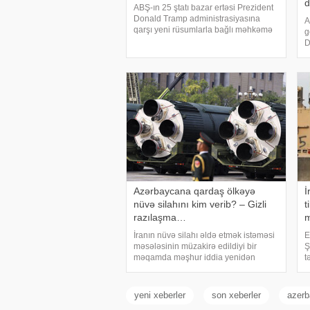
d
ABŞ-ın 25 ştatı bazar ertəsi Prezident
Donald Tramp administrasiyasına
A
qarşı yeni rüsumlarla bağlı məhkəmə
g
iddiq qaldırıb. Onlar yeni tarifləri ABŞ
D
Ali Məhkəməsinin ləğv etdiyi idxal
ç
vergilərini əvəzetmək cəhdi
x
adlandırıblar
K
s
Azərbaycana qardaş ölkəyə
İ
nüvə silahını kim verib? – Gizli
t
razılaşma…
m
İranın nüvə silahı əldə etmək istəməsi
E
məsələsinin müzakirə edildiyi bir
Ş
məqamda məşhur iddia yenidən
t
gündəmə gəlib. Bildirilir ki, Səudiyyə
a
Ərəbistanının mərhum kralı Faysal ibn
h
Əbdüləziz Əl Səud Pakistanın nüvə
K
yeni xeberler
son xeberler
azerb
silahı proqramın
x