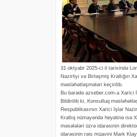
31 oktyabr 2025-ci il tarixində L
Nazirliyi və Birləşmiş Krallığın Xar
məsləhətləşmələri keçirilib.
Bu barədə azxeber.com-a Xarici İ
Bildirilib ki, Konsulluq məsləh
Respublikasının Xarici İşlər Nazir
Krallıq nümayəndə heyətinə isə Xar
məsələləri üzrə idarəsinin direk
idarəsinin rəis müavini Mark Klay