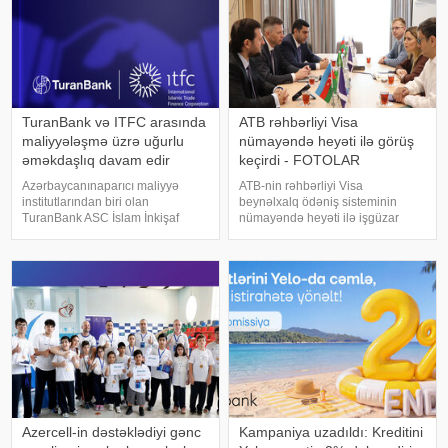
TuranBank və ITFC arasında
ATB rəhbərliyi Visa
maliyyələşmə üzrə uğurlu
nümayəndə heyəti ilə görüş
əməkdaşlıq davam edir
keçirdi - FOTOLAR
Azərbaycanınaparıcı maliyyə
ATB-nin rəhbərliyi Visa
institutlarından biri olan
beynəlxalq ödəniş sisteminin
TuranBank ASC İslam İnkişaf
nümayəndə heyəti ilə işgüzar
Bankı(IsDB) Qrupuna daxil olan
görüş keçirib. xəbər verir ki, görüş
Beynəlxalq İslami Ticarət Maliyyə
zamanı tərəflər ATB ilə Visa
Korporasiyası(ITFC) ilə uğurlu
arasında strateji əməkdaşlığın
tərəfdaşlığını davam etdirir. xəbər
daha da genişləndirilməsi,
veri
innovativ ödəni
Azercell-in dəstəklədiyi gənc
Kampaniya uzadıldı: Kreditini