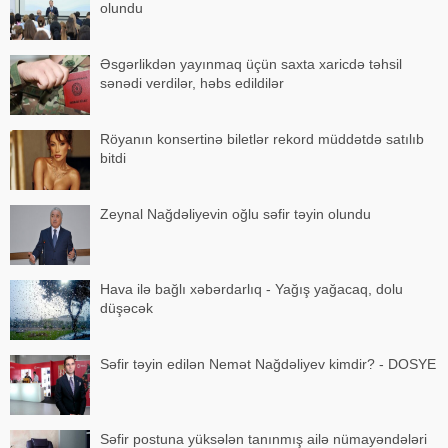
olundu
Əsgərlikdən yayınmaq üçün saxta xaricdə təhsil
sənədi verdilər, həbs edildilər
Röyanın konsertinə biletlər rekord müddətdə satılıb
bitdi
Zeynal Nağdəliyevin oğlu səfir təyin olundu
Hava ilə bağlı xəbərdarlıq - Yağış yağacaq, dolu
düşəcək
Səfir təyin edilən Nemət Nağdəliyev kimdir? - DOSYE
Səfir postuna yüksələn tanınmış ailə nümayəndələri