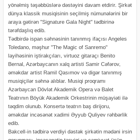
yönəlmiş təşəbbüslərə dəstəyini davam etdirir. Şirkət
dünya klassik musiqisinin seçilmiş nümunələrini bir
araya gətirən "Signature Gala Night" tədbirinə
tərəfdaşlıq edib.
Tədbirdə ispan səhnəsinin tanınmış ifaçısı Angeles
Toledano, məşhur "The Magic of Sanremo"
layihəsinin iştirakçıları, virtuoz gitaraçı Benito
Bernal, Azərbaycanın xalq artisti Samir Cəfərov,
əməkdar artist Ramil Qasımov və digər tanınmış
musiqiçilər səhnə alıblar. Musiqi proqramı
Azərbaycan Dövlət Akademik Opera və Balet
Teatrının Böyük Akademik Orkestrinin müşayiəti ilə
təqdim olunub. Konsertə teatrın baş dirijoru,
əməkdar incəsənət xadimi Əyyub Quliyev rəhbərlik
edib.
Bakcell-in tədbirə verdiyi dəstək şirkətin mədəni irsin