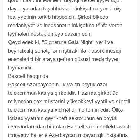
qorunması, incəsənətin təşviqi və cəmiyyət üçün
dəyər yaradan təşəbbüslərin inkişafına yönəlmiş
fəaliyyətinin tərkib hissəsidir. Şirkət ölkədə
mədəniyyət və incəsənətin inkişafına töhfə verən
layihələri dəstəkləməyə davam edir.
Qeyd edək ki, "Signature Gala Night" yerli və
beynəlxalq sənətçilərin iştirakı ilə klassik musiqi
ənənələrini bir araya gətirən xüsusi mədəniyyət
layihəsidir.
Bakcell haqqında
Bakcell Azərbaycanın ilk və ən böyük özəl
telekommunikasiya şirkətidir. Hazırda şirkət üç
milyondan çox müştərini yüksəkkeyfiyyətli və sürətli
telekommunikasiya xidmətləri ilə təmin edir. Ölkə
iqtisadiyyatının qeyri-neft sektorunun ən böyük
investorlarından biri olan Bakcell süni intellekt əsaslı
innovativ həllərlə Azərbaycanın dayanıqlı inkişafına