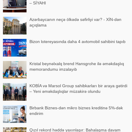
– SİYAHI
Azərbaycanın neçə ölkədə səfirliyi var? - XİN-dən
açıqlama
Bizon lotereyasında daha 4 avtomobil sahibini tapıb
Kristal beynəlxalq brend Hansgrohe ilə əməkdaşlıq
memorandumu imzalayıb
KOBİA və Marsol Group sahibkarları bir araya gətirdi
– Yeni əməkdaşlıqlar müzakirə olundu
Birbank Biznes-dən mikro biznes kreditinə 5%-dək
endirim
Qızıl rekord həddə yaxınlaşır: Bahalaşma davam