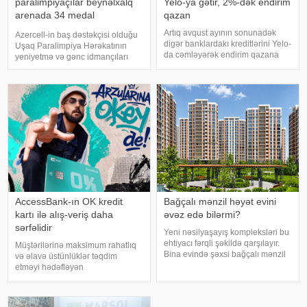
paralimpiyaçılar beynəlxalq
Yelo-ya gətir, 2%-dək endirim
arenada 34 medal
qazan
qazanıblar
Artıq avqust ayının sonunadək
Azercell-in baş dəstəkçisi olduğu
digər banklardakı kreditlərini Yelo-
Uşaq Paralimpiya Hərəkatının
da cəmləyərək endirim qazana
yeniyetmə və gənc idmançıları
bilərsən!. Hər ay fərqli banklara
2026-cı ilin ilk yarısında
fərqli faizlər ödəməkdən
beynəlxalq arenada uğurlu
yorulmusansa, kampaniyanı
çıxışlarını davam etdiriblər. xəbər
qaçırma: Yelo kreditini cari faizlərə
verir ki, bu dövrdə gənc
2%-də
paralimpiyaçıla
AccessBank-ın OK kredit
Bağçalı mənzil həyət evini
kartı ilə alış-veriş daha
əvəz edə bilərmi?
sərfəlidir
Yeni nəsilyaşayış kompleksləri bu
ehtiyacı fərqli şəkildə qarşılayır.
Müştərilərinə maksimum rahatlıq
Bina evində şəxsi bağçalı mənzil
və əlavə üstünlüklər təqdim
almaq mümkündürmü?. Şəhərin
etməyi hədəfləyən
mərkəzində yaşayaraq özünə
AccessBank,OK kredit kartı ilə
məxsus bağçaya sahibolmaq
gündəlik alış-verişləri daha sərfəli
çoxlarının arzusudur. Məhz buna
və rahat edir. OK kredit kartı