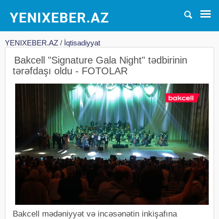
YENIXEBER.AZ
/
İqtisadiyyat
Bakcell "Signature Gala Night" tədbirinin
tərəfdaşı oldu - FOTOLAR
Bakcell mədəniyyət və incəsənətin inkişafına