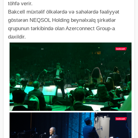
töhfə verir.
Bakcell müxtəlif ölkələrdə və sahələrdə fəaliyyət
göstərən NEQSOL Holding beynəlxalq şirkətlər
qrupunun tərkibində olan Azerconnect Group-a
daxildir.