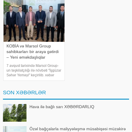
gör
sahibləri istifadə edilmiş kredit
məbləği üzr
KOBİA və Marsol Group
sahibkarları bir araya gətirdi
– Yeni əməkdaşlıqlar
müzakirə olundu
7 avqust tarixində Marsol Group-
un təşkilatçılığı ilə növbəti "İşgüzar
Səhər Yeməyi" keçirilib. xəbər
verir ki, tədbirdə Kiçik və Orta
Biznesin İnkişafı Agentliyinin
(KOBİA) İdarə Heyətinin sədri
SON XƏBƏRLƏR
Orxan Məmmədo
Hava ilə bağlı sarı XƏBƏRDARLIQ
Özəl bağçalarla maliyyələşmə müsabiqəsi müzakirə