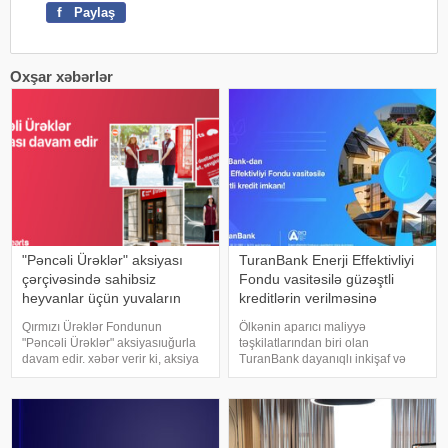
f
Paylaş
Oxşar xəbərlər
"Pəncəli Ürəklər" aksiyası
TuranBank Enerji Effektivliyi
çərçivəsində sahibsiz
Fondu vasitəsilə güzəştli
heyvanlar üçün yuvaların
kreditlərin verilməsinə
sayı 35-ə çatdı
başladı
Qırmızı Ürəklər Fondunun
Ölkənin aparıcı maliyyə
"Pəncəli Ürəklər" aksiyasıuğurla
təşkilatlarından biri olan
davam edir. xəbər verir ki, aksiya
TuranBank dayanıqlı inkişaf və
çərçivəsində daha 15 Kapital
yaşıl iqtisadiyyatın
Bank/Birbank filialınınınqarşısında
maliyyələşdirilməsi istiqamətində
sahibsiz heyvanlar üçün xüsusi
növbəti məhsulunu təqdim edib.
yuvalar quraşdırılıb
Bank, cari ilin aprel ayında Enerji
Məsələlərini Tənzimləm