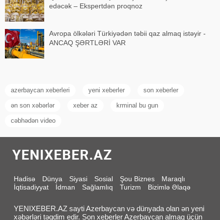
edəcək – Ekspertdən proqnoz
Avropa ölkələri Türkiyədən təbii qaz almaq istəyir -
ANCAQ ŞƏRTLƏRİ VAR
azerbaycan xeberleri
yeni xeberler
son xeberler
ən son xəbərlər
xeber az
krminal bu gun
cəbhədən video
Hadisə
Dünya
Siyasi
Sosial
Şou Biznes
Maraqlı
İqtisadiyyat
İdman
Sağlamlıq
Turizm
Bizimlə Əlaqə
YENIXEBER.AZ sayti Azerbaycan və dünyada olan ən yeni
xəbərləri təqdim edir. Son xeberler Azerbaycan almaq üçün