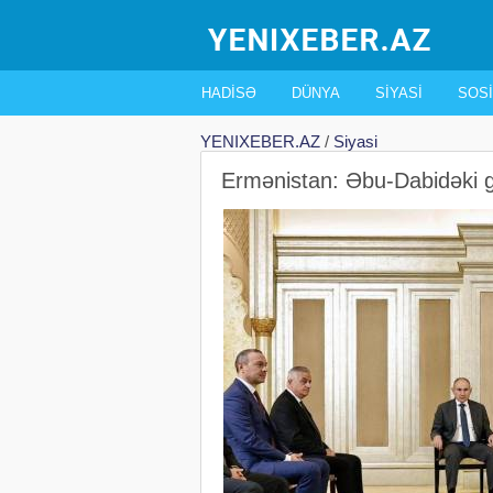
HADISƏ
DÜNYA
SIYASI
SOSI
YENIXEBER.AZ
/
Siyasi
Ermənistan: Əbu-Dabidəki g