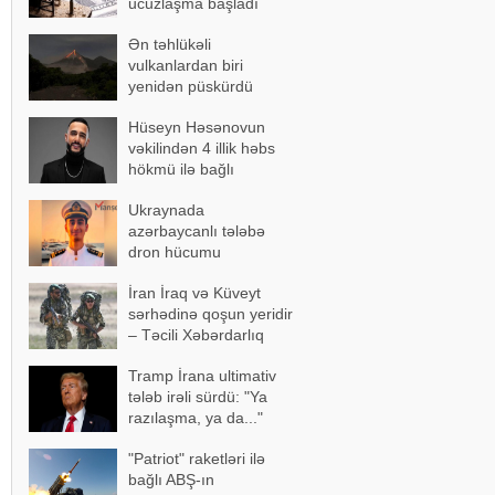
ucuzlaşma başladı
Ən təhlükəli
vulkanlardan biri
yenidən püskürdü
Hüseyn Həsənovun
vəkilindən 4 illik həbs
hökmü ilə bağlı
açıqlama
Ukraynada
azərbaycanlı tələbə
dron hücumu
nəticəsində yaralandı -
İran İraq və Küveyt
Vəziyyəti ağırdır
sərhədinə qoşun yeridir
– Təcili Xəbərdarlıq
Tramp İrana ultimativ
tələb irəli sürdü: "Ya
razılaşma, ya da..."
"Patriot" raketləri ilə
bağlı ABŞ-ın