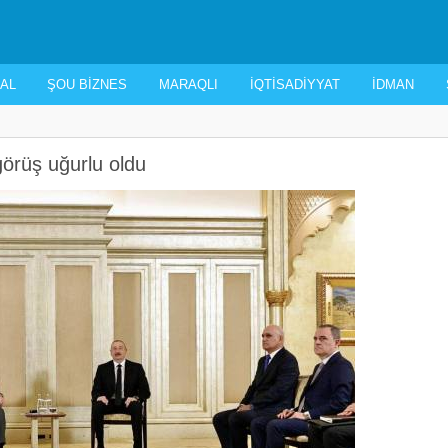
AL
ŞOU BIZNES
MARAQLI
İQTISADIYYAT
İDMAN
örüş uğurlu oldu