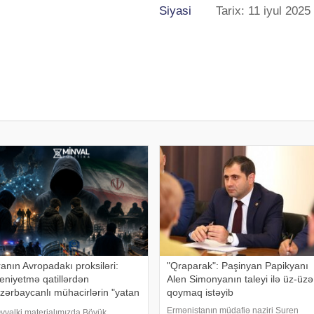
Siyasi
Tarix: 11 iyul 2025
ranın Avropadakı proksiləri:
"Qraparak": Paşinyan Papikyanı
eniyetmə qatillərdən
Alen Simonyanın taleyi ilə üz-üzə
zərbaycanlı mühacirlərin "yatan
qoymaq istəyib
üceyrələri"nə qədər
Ermənistanın müdafiə naziri Suren
vvəlki materialımızda Böyük