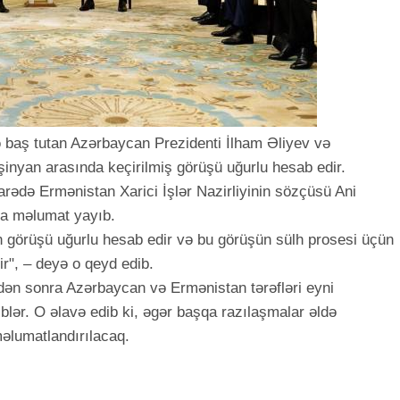
 baş tutan Azərbaycan Prezidenti İlham Əliyev və
şinyan arasında keçirilmiş görüşü uğurlu hesab edir.
barədə Ermənistan Xarici İşlər Nazirliyinin sözçüsü Ani
a məlumat yayıb.
 görüşü uğurlu hesab edir və bu görüşün sülh prosesi üçün
yir", – deyə o qeyd edib.
dən sonra Azərbaycan və Ermənistan tərəfləri eyni
lər. O əlavə edib ki, əgər başqa razılaşmalar əldə
məlumatlandırılacaq.