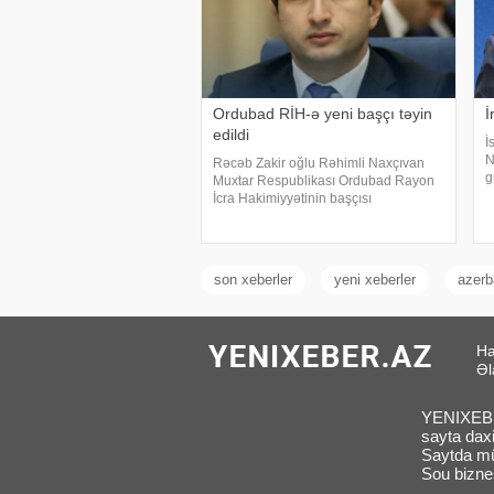
Ordubad RİH-ə yeni başçı təyin
İ
edildi
İ
N
Rəcəb Zakir oğlu Rəhimli Naxçıvan
g
Muxtar Respublikası Ordubad Rayon
z
İcra Hakimiyyətinin başçısı
N
vəzifəsindən azad edilib. xəbər verir
m
ki, bununla bağlı Azərbaycan
ə
Prezidenti İlham Əliyev Sərəncam
imzalayıb. Dövlət başçısını
son xeberler
yeni xeberler
azerb
Ha
Əl
YENIXEBER
sayta daxi
Saytda müx
Sou biznes