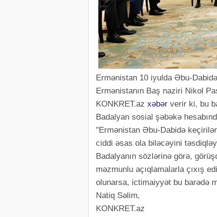
Ermənistan 10 iyulda Əbu-Dabidə
Ermənistanın Baş naziri Nikol Pa
KONKRET.az
xəbər
verir ki, bu 
Badalyan sosial şəbəkə hesabınd
"Ermənistan Əbu-Dabidə keçirilən
ciddi əsas ola biləcəyini təsdiqlə
Badalyanın sözlərinə görə, görüş
məzmunlu açıqlamalarla çıxış edib
olunarsa, ictimaiyyət bu barədə 
Natiq Səlim,
KONKRET.az