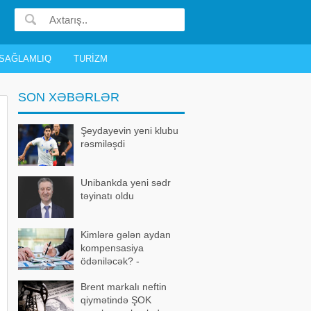
SAĞLAMLIQ
TURIZM
SON XƏBƏRLƏR
Şeydayevin yeni klubu
rəsmiləşdi
Unibankda yeni sədr
təyinatı oldu
Kimlərə gələn aydan
kompensasiya
ödəniləcək? -
AÇIQLAMA
Brent markalı neftin
qiymətində ŞOK