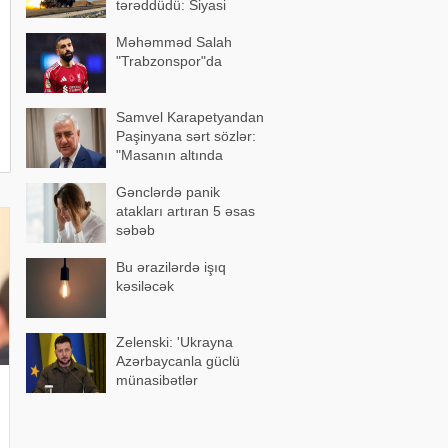
tərəddüdü: Siyasi
səbəblər açıqlandı
Məhəmməd Salah
"Trabzonspor"da
Samvel Karapetyandan
Paşinyana sərt sözlər:
"Masanın altında
ayaqüstə gəzəndə..."
Gənclərdə panik
atakları artıran 5 əsas
səbəb
Bu ərazilərdə işıq
kəsiləcək
Zelenski: 'Ukrayna
Azərbaycanla güclü
münasibətlər
qurmalıdır