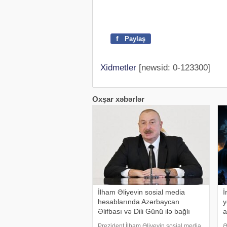
f
Paylaş
Xidmetler
[newsid: 0-123300]
Oxşar xəbərlər
İlham Əliyevin sosial media
İ
hesablarında Azərbaycan
y
Əlifbası və Dili Günü ilə bağlı
a
paylaşım
h
Prezident İlham Əliyevin sosial media
Ə