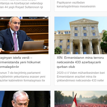
Papikyanın vəzifədən
ritaniya və Azərbaycan vətəndaşı
kənarlaşdırılması məsələsinin
lan 44 yaşlı Rəşad Sultanovun işi
gündəmə gəldiyi iddia olunur. xəbər
arədə ətraflı yazmışdıq. O, Kiprdə
verir ki, "Qraparak" qəzeti hakimiyyət
öyük Britaniyanın Akrotiri hərbi
daxilindəki mənbələrə istinadən yazır
azasına qanunsuz daxil olmaqda və
ki, Baş nazi
ran İslam İnqilab
aşinyan istefa verdi –
XİN: Ermənistanın mina terroru
rmənistanda yeni hökumət
nəticəsində 433 azərbaycanlı
ormalaşdırılır
qurban olub
yunun 7-də keçirilmiş parlament
2020-ci il Vətən müharibəsindən bəri
eçkilərinin yekunlarına əsasən yeni
Ermənistanın əraziləri mina ilə
azirlər kabinetinin formalaşması ilə
çirkləndirməsi nəticəsində 433 nəfər
laqədar olaraq Ermənistan hökuməti
mina qurbanı olub. xəbər verir ki, bu
u gün istefaya gedir. xəbər verir ki,
barədə Xarici İşlər Nazirliyinin "X"
rmənistanın Baş naziri Nikol
səhifəsində bildirilib. Son hadisəd
aşinyanı