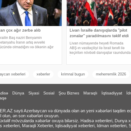
ran çox ağır zərbə alıb
Livan İsraillə danışıqlarda "pilot
zonalar" yaradılmasını təklif etdi
srailin Baş naziri Benyamin
etanyahu İranın artıq əvvəlki
Livan nümayəndə heyəti Romada
ücündə olmadığını və ölkənin ağır
ABŞ-ın vasitəçiliyi ilə İsrail tərəfi ilə
ərbə aldığını bildirib. xəbər verir ki,
keçirilən növbəti danışıqlar raundunda
etanyahu bu barədə "CBS News"a
İsrail qüvvələrinin çıxarılacağı yeni
üsahibəsində danışıb. "İran artıq
"pilot zonalar"ın yaradılmasını
vvəlk
müzakirəyə təklif edib. Bu barəd
aycan xeberleri
xeberler
krimnal bugun
meherremlik 2026
disə
Dünya
Siyasi
Sosial
Şou Biznes
Maraqlı
İqtisadiyyat
İd
aqə
.AZ sayti Azerbaycan və dünyada olan ən yeni xəbərləri təqdim ed
l olun, ən son xəbərləri oxuyun.
təlif mövzularda xəbərlər oxuya bilərsiz. Hadisə xeberileri, Dunya xeb
 xeberleri, Maraqli Xeberler, Iqtisadiyyat xeberleri, Idman xeberleri, 