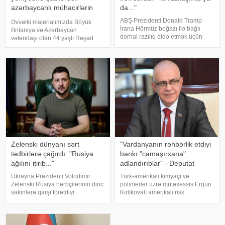
azərbaycanlı mühacirlərin
da..."
"yatan hüceyrələri"nə qədər
ABŞ Prezidenti Donald Tramp
Əvvəlki materialımızda Böyük
İrana Hörmüz boğazı ilə bağlı
Britaniya və Azərbaycan
dərhal razılıq əldə etmək üçün
vətəndaşı olan 44 yaşlı Rəşad
sərt ultimativ tələb irəli sürüb.
Sultanovun işi barədə ətraflı
"Bloomberg" agentliyinin
yazmışdıq. O, Kiprdə Böyük
məlumatına görə, Vaşinqton
Britaniyanın Akrotiri hərbi
Tehran qarşısında açıq şərt
bazasına qanunsuz daxil
qoyub: y
olmaqda və İran İslam İnqilab
Zelenski dünyanı sərt
"Vardanyanın rəhbərlik etdiyi
tədbirlərə çağırdı: "Rusiya
bankı "camaşırxana"
ağılını itirib..."
adlandırıblar" - Deputat
Ukrayna Prezidenti Volodimir
Türk-amerikalı kimyaçı və
Zelenski Rusiya hərbçilərinin dinc
polimerlər üzrə mütəxəssis Ergün
sakinlərə qarşı törətdiyi
Kırlıkovalı amerikalı risk
qəddarlıqları kəskin şəkildə
tədqiqatçısı Nassim Nikolas
pisləyib və beynəlxalq ictimaiyyəti
Talebə açıq məktub
dərhal hərəkətə keçməyə çağırıb.
ünvanlayaraq, onun Ruben
xəbər verir ki, Ukrayna lideri b
Vardanyanı dəstəkləməsini və