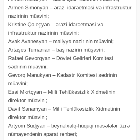
Armen Simonyan – ərazi idarəetməsi və infrastruktur
nazirinin müavini;
Kristine Qaleçyan – ərazi idarəetməsi və
infrastruktur nazirinin müavini;
Avak Avanesyan – maliyyə nazirinin müavini;
Artaşes Tumanian – baş nazirin müşaviri;
Rafael Gevorqyan – Dövlət Gəlirləri Komitəsi
sədrinin müavini;
Gevorq Manukyan – Kadastr Komitəsi sədrinin
müavini;
Esai Mkrtçyan – Milli Təhlükəsizlik Xidmətinin
direktor müavini;
Davit Sanamyan – Milli Təhlükəsizlik Xidmətinin
direktor müavini;
Artyom Sudjyan – beynəlxalq-hüquqi məsələlər üzrə
nümayəndənin aparat rəhbəri;