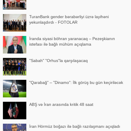
TuranBank gender bərabərliyi üzrə layihəni
yekunlaşdırdı - FOTOLAR
İranda siyasi böhran yaranacaq – Pezeşkianın
istefası ilə bağlı mühüm açıqlama
"Sabah" "Orhus"la qarşılaşacaq
"Qarabağ" – "Dinamo": İlk görüş bu gün keçiriləcək
ABŞ və İran arasında kritik 48 saat
İran Hörmüz boğazı ilə bağlı razılaşmanı açıqladı