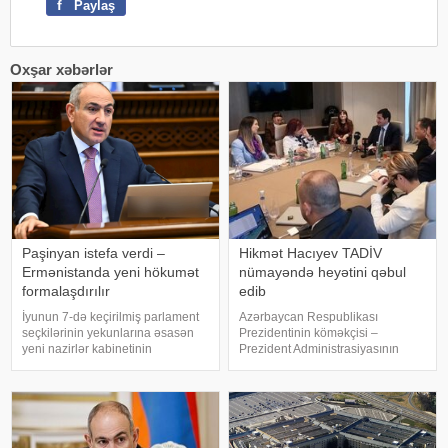
f
Paylaş
Oxşar xəbərlər
Paşinyan istefa verdi –
Hikmət Hacıyev TADİV
Ermənistanda yeni hökumət
nümayəndə heyətini qəbul
formalaşdırılır
edib
İyunun 7-də keçirilmiş parlament
Azərbaycan Respublikası
seçkilərinin yekunlarına əsasən
Prezidentinin köməkçisi –
yeni nazirlər kabinetinin
Prezident Administrasiyasının
formalaşması ilə əlaqədar olaraq
Xarici siyasət məsələləri
Ermənistan hökuməti bu gün
şöbəsinin müdiri Hikmət Hacıyev
istefaya gedir. xəbər verir ki,
Türkiyə–Azərbaycan Dostluq,
Ermənistanın Baş naziri Nikol
Əməkdaşlıq və Həmrəylik
Paşinyanı
Vəqfinin (TADİV) və
Mədəniyyətləraras