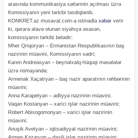
arasında kommunikasiya xətlərinin açılması üzrə
Komissiyanın yeni tərkibi təsdiqlənib.
KONKRET.az musavat.com-a istinadla
xəbər
verir
ki, qərara əlavə olunan siyahıya əsasən,
komissiyanın tərkibi belədir:
Mher Qriqoryan – Ermənistan Respublikasının baş
nazirinin müavini, Komissiyanın sədri;
Karen Andreasyan – beynəlxalq-hüquqi məsələlər
üzrə nümayəndə;
Armenak Xaçatryan – baş nazir aparatının rəhbərinin
müavini;
Anna Karapetyan – ədliyyə nazirinin müavini;
Vaqan Kostanyan – xarici işlər nazirinin müavini;
Robert Abisogomonyan – xarici işlər nazirinin
müavini;
Anuşik Avetyan – iqtisadiyyat nazirinin müavini;
Armen Kazaryan – daxili işlər nazirinin müavini;