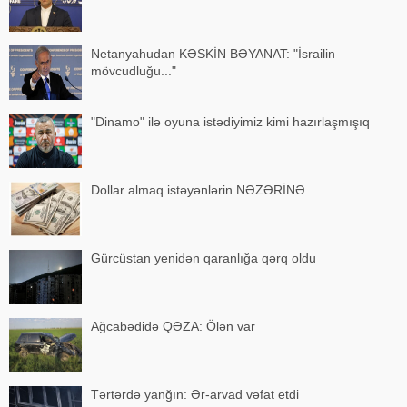
Netanyahudan KƏSKİN BƏYANAT: "İsrailin
mövcudluğu..."
"Dinamo" ilə oyuna istədiyimiz kimi hazırlaşmışıq
Dollar almaq istəyənlərin NƏZƏRİNƏ
Gürcüstan yenidən qaranlığa qərq oldu
Ağcabədidə QƏZA: Ölən var
Tərtərdə yanğın: Ər-arvad vəfat etdi