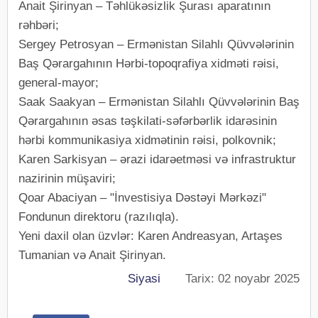
Anait Şirinyan – Təhlükəsizlik Şurası aparatının
rəhbəri;
Sergey Petrosyan – Ermənistan Silahlı Qüvvələrinin
Baş Qərargahının Hərbi-topoqrafiya xidməti rəisi,
general-mayor;
Saak Saakyan – Ermənistan Silahlı Qüvvələrinin Baş
Qərargahının əsas təşkilati-səfərbərlik idarəsinin
hərbi kommunikasiya xidmətinin rəisi, polkovnik;
Karen Sarkisyan – ərazi idarəetməsi və infrastruktur
nazirinin müşaviri;
Qoar Abaciyan – "İnvestisiya Dəstəyi Mərkəzi"
Fondunun direktoru (razılıqla).
Yeni daxil olan üzvlər: Karen Andreasyan, Artaşes
Tumanian və Anait Şirinyan.
Siyasi
Tarix: 02 noyabr 2025