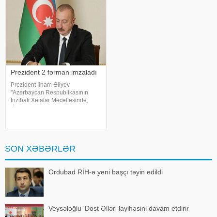
Vardanyan həbsdə olduğu
müddətdə Bakıd
Prezident 2 fərman imzaladı
Prezident İlham Əliyev
"Azərbaycan Respublikasının
İnzibati Xətalar Məcəlləsində,
"İnformasiya, informasiyalaşdırma
və informasiyanın mühafizəsi
haqqında" və "Uşaqların zərərli
informasiyadan qorunmas
SON XƏBƏRLƏR
Ordubad RİH-ə yeni başçı təyin edildi
Veysəloğlu 'Dost Əllər' layihəsini davam etdirir