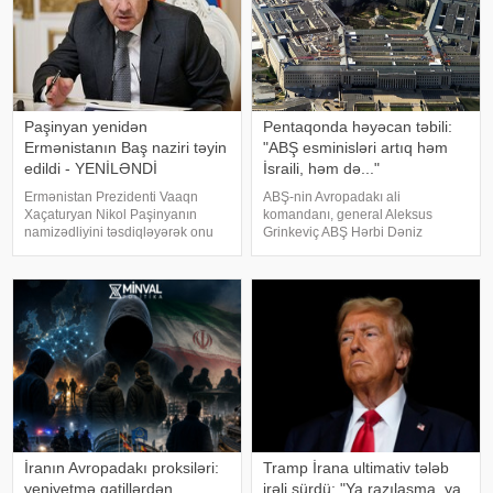
Paşinyan yenidən
Pentaqonda həyəcan təbili:
Ermənistanın Baş naziri təyin
"ABŞ esminisləri artıq həm
edildi - YENİLƏNDİ
İsraili, həm də..."
Ermənistan Prezidenti Vaaqn
ABŞ-nin Avropadakı ali
Xaçaturyan Nikol Paşinyanın
komandanı, general Aleksus
namizədliyini təsdiqləyərək onu
Grinkeviç ABŞ Hərbi Dəniz
yenidən baş nazir təyin edib.
Qüvvələrinin esminislərinin
xəbər verir ki, bu barədə
çatışmazlığı ilə bağlı Pentaqona
Ermənistan Prezidentinin rəsmi
xəbərdarlıq ünvanlayıb.
saytında dərc olunan fərmanda
KONKRET.azxəbər verir ki, onun
bildirilib. Sənədd
sözlərinə görə, mövcud resursla
İranın Avropadakı proksiləri:
Tramp İrana ultimativ tələb
yeniyetmə qatillərdən
irəli sürdü: "Ya razılaşma, ya