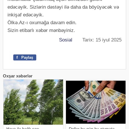
edəcəyik. Sizlərin dəstəyi ilə daha da böyüyəcək və
inkişaf edəcəyik.
Ölkə.Az-ı oxumağa davam edin.
Sizin etibarlı xəbər mənbəyiniz.
Sosial
Tarix: 15 iyul 2025
f
Paylaş
Oxşar xəbərlər
Hava ilə bağlı sarı
Dollar bu gün bu qiymətə