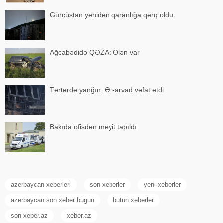
Gürcüstan yenidən qaranlığa qərq oldu
Ağcabədidə QƏZA: Ölən var
Tərtərdə yanğın: Ər-arvad vəfat etdi
Bakıda ofisdən meyit tapıldı
azerbaycan xeberleri
son xeberler
yeni xeberler
azerbaycan son xeber bugun
butun xeberler
son xeber.az
xeber.az