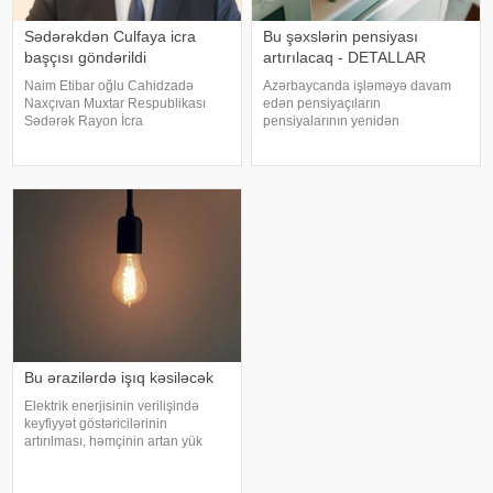
Sədərəkdən Culfaya icra
Bu şəxslərin pensiyası
başçısı göndərildi
artırılacaq - DETALLAR
Naim Etibar oğlu Cahidzadə
Azərbaycanda işləməyə davam
Naxçıvan Muxtar Respublikası
edən pensiyaçıların
Sədərək Rayon İcra
pensiyalarının yenidən
Hakimiyyətinin başçısı
hesablanması prosesi avtomatik
vəzifəsindən azad edilib. xəbər
qaydada davam edir. Əmək və
verir ki, bununla bağlı Prezident
Əhalinin Sosial Müdafiəsi
İlham Əliyev Sərəncam imzalayıb.
Nazirliyinin məlumatına görə, artıq
Dövlət başçısının digə
1300-dən çox şəxsin pensiyas
Bu ərazilərdə işıq kəsiləcək
Elektrik enerjisinin verilişində
keyfiyyət göstəricilərinin
artırılması, həmçinin artan yük
tələbatının qarşılanması
məqsədilə avqustun 5-də