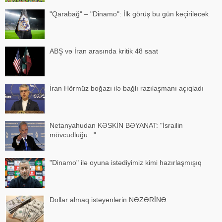
"Qarabağ" – "Dinamo": İlk görüş bu gün keçiriləcək
ABŞ və İran arasında kritik 48 saat
İran Hörmüz boğazı ilə bağlı razılaşmanı açıqladı
Netanyahudan KƏSKİN BƏYANAT: "İsrailin
mövcudluğu..."
"Dinamo" ilə oyuna istədiyimiz kimi hazırlaşmışıq
Dollar almaq istəyənlərin NƏZƏRİNƏ