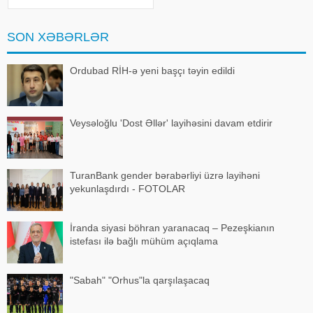
paytaxtda Transformator
Məntəqəsində (TM), Ağdaşda 10
kV-luq hava xətlərində təmi
SON XƏBƏRLƏR
Ordubad RİH-ə yeni başçı təyin edildi
Veysəloğlu 'Dost Əllər' layihəsini davam etdirir
TuranBank gender bərabərliyi üzrə layihəni
yekunlaşdırdı - FOTOLAR
İranda siyasi böhran yaranacaq – Pezeşkianın
istefası ilə bağlı mühüm açıqlama
"Sabah" "Orhus"la qarşılaşacaq