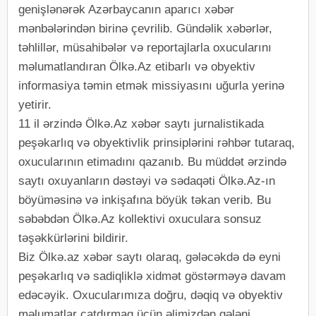
genişlənərək Azərbaycanın aparıcı xəbər
mənbələrindən birinə çevrilib. Gündəlik xəbərlər,
təhlillər, müsahibələr və reportajlarla oxucularını
məlumatlandıran Ölkə.Az etibarlı və obyektiv
informasiya təmin etmək missiyasını uğurla yerinə
yetirir.
11 il ərzində Ölkə.Az xəbər saytı jurnalistikada
peşəkarlıq və obyektivlik prinsiplərini rəhbər tutaraq,
oxucularının etimadını qazanıb. Bu müddət ərzində
saytı oxuyanların dəstəyi və sədaqəti Ölkə.Az-ın
böyüməsinə və inkişafına böyük təkan verib. Bu
səbəbdən Ölkə.Az kollektivi oxuculara sonsuz
təşəkkürlərini bildirir.
Biz Ölkə.az xəbər saytı olaraq, gələcəkdə də eyni
peşəkarlıq və sadiqliklə xidmət göstərməyə davam
edəcəyik. Oxucularımıza doğru, dəqiq və obyektiv
məlumatlar çatdırmaq üçün əlimizdən gələni