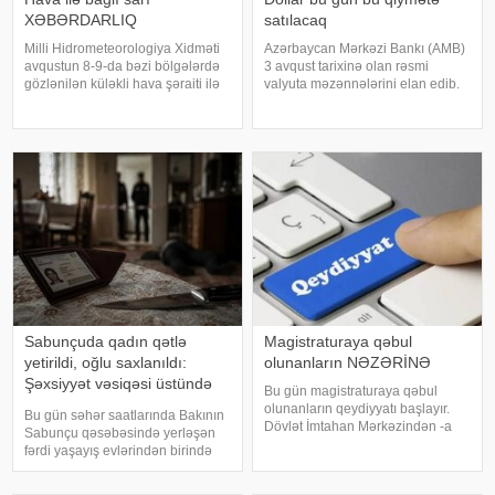
XƏBƏRDARLIQ
satılacaq
Milli Hidrometeorologiya Xidməti
Azərbaycan Mərkəzi Bankı (AMB)
avqustun 8-9-da bəzi bölgələrdə
3 avqust tarixinə olan rəsmi
gözlənilən küləkli hava şəraiti ilə
valyuta məzənnələrini elan edib.
bağlı sarı xəbərdarlıq verib. xəbər
Mərkəzi Bankın açıqladığı rəsmi
verir ki, xəbərdarlıqda deyilir:.
məzənnəyə əsasən, xəbər verir ki,
"Naxçıvan MR, Cəbrayıl,
ABŞ dollarının məzənnəsi sabit
Goranboy, Naftalan, Daşkəsən
qalaraq 1,700 manat təşkil edir
Sabunçuda qadın qətlə
Magistraturaya qəbul
yetirildi, oğlu saxlanıldı:
olunanların NƏZƏRİNƏ
Şəxsiyyət vəsiqəsi üstündə
Bu gün magistraturaya qəbul
başlayan mübahisənin
olunanların qeydiyyatı başlayır.
Bu gün səhər saatlarında Bakının
TƏFƏRRÜATI
Dövlət İmtahan Mərkəzindən -a
Sabunçu qəsəbəsində yerləşən
verilən məlumata görə,
fərdi yaşayış evlərindən birində
magistraturaya qəbul olunan
baş verən qətl hadisəsinin bəzi
şəxslər 3 avqust saat 15:00-dan
təfərrüatı məlum olub. "Teleqraf"a