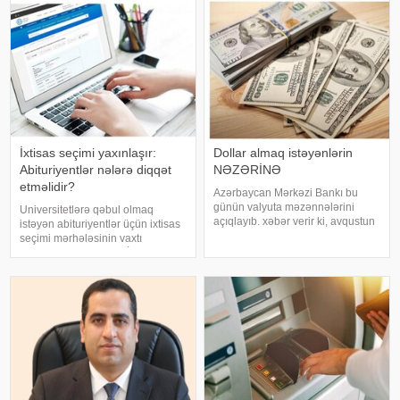
12 avqust saat 18:00-dək elektron
istinadla xəbər verir ki, İddialara
qaydada platformasınd
görə, 54 yaşl
İxtisas seçimi yaxınlaşır:
Dollar almaq istəyənlərin
Abituriyentlər nələrə diqqət
NƏZƏRİNƏ
etməlidir?
Azərbaycan Mərkəzi Bankı bu
günün valyuta məzənnələrini
Universitetlərə qəbul olmaq
açıqlayıb. xəbər verir ki, avqustun
istəyən abituriyentlər üçün ixtisas
5-də ABŞ dollarının məzənnəsi
seçimi mərhələsinin vaxtı
dəyişməyərək 1,700 manat,
müəyyənləşib. Dövlət İmtahan
Türkiyə lirəsi isə 0,0357 manat
Mərkəzi (DİM) ixtisas seçiminin
təşkil edib. Öz növbəsində,
12–19 avqust tarixlərində
Rusiyanın 10
keçiriləcəyini açıqlayıb. Bu il
seçim proses