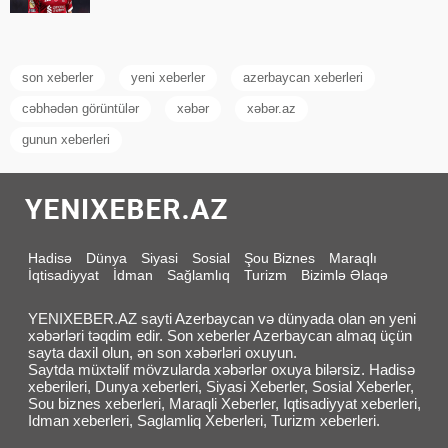
son xeberler
yeni xeberler
azerbaycan xeberleri
cəbhədən görüntülər
xəbər
xəbər.az
gunun xeberleri
Hadisə
Dünya
Siyasi
Sosial
Şou Biznes
Maraqlı
İqtisadiyyat
İdman
Sağlamlıq
Turizm
Bizimlə Əlaqə
YENIXEBER.AZ sayti Azerbaycan və dünyada olan ən yeni
xəbərləri təqdim edir. Son xeberler Azerbaycan almaq üçün
sayta daxil olun, ən son xəbərləri oxuyun.
Saytda müxtəlif mövzularda xəbərlər oxuya bilərsiz. Hadisə
xeberileri, Dunya xeberleri, Siyasi Xeberler, Sosial Xeberler,
Sou biznes xeberleri, Maraqli Xeberler, Iqtisadiyyat xeberleri,
Idman xeberleri, Saglamliq Xeberleri, Turizm xeberleri.