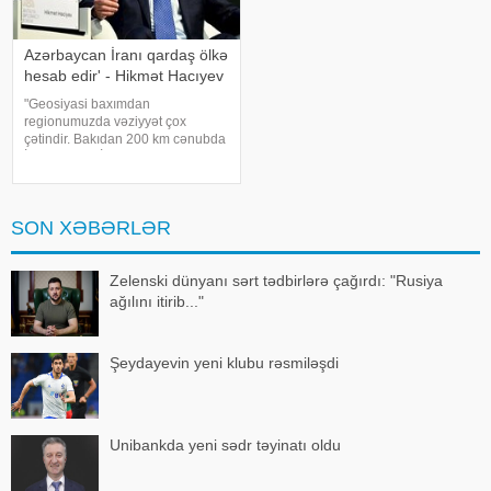
Azərbaycan İranı qardaş ölkə
hesab edir' - Hikmət Hacıyev
"Geosiyasi baxımdan
regionumuzda vəziyyət çox
çətindir. Bakıdan 200 km cənubda
İran, ABŞ və İsrail arasında
müharibə gedir. 200 km şimalda
isə Rusiya-Ukrayna müharibəsi
davam edir". APA-ya istinadən
SON XƏBƏRLƏR
xəbər veri
Zelenski dünyanı sərt tədbirlərə çağırdı: "Rusiya
ağılını itirib..."
Şeydayevin yeni klubu rəsmiləşdi
Unibankda yeni sədr təyinatı oldu