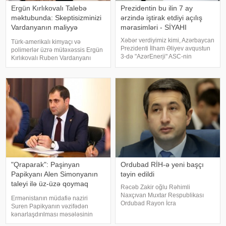
Ergün Kırlıkovalı Talebə
Prezidentin bu ilin 7 ay
məktubunda: Skeptisizminizi
ərzində iştirak etdiyi açılış
Vardanyanın maliyyə
mərasimləri - SİYAHI
şəbəkəsinə yönəldin
Xəbər verdiyimiz kimi, Azərbaycan
Türk-amerikalı kimyaçı və
Prezidenti İlham Əliyev avqustun
polimerlər üzrə mütəxəssis Ergün
3-də "AzərEnerji" ASC-nin
Kırlıkovalı Ruben Vardanyanı
220/110/10 kV-luq "Yeni
dəstəkləməsi və mühazirə
Səngəçal" yarımstansiyasının
oxumaq üçün Bakıya gəlməkdən
açılışında iştirak edib. Dövlət
imtina etməsi ilə əlaqədar
başçısı cari ilin ötə
amerikalı risk tədqiqatçısı və
esseist Nassim Nikola
"Qraparak": Paşinyan
Ordubad RİH-ə yeni başçı
Papikyanı Alen Simonyanın
təyin edildi
taleyi ilə üz-üzə qoymaq
Rəcəb Zakir oğlu Rəhimli
istəyib
Naxçıvan Muxtar Respublikası
Ermənistanın müdafiə naziri
Ordubad Rayon İcra
Suren Papikyanın vəzifədən
Hakimiyyətinin başçısı
kənarlaşdırılması məsələsinin
vəzifəsindən azad edilib. xəbər
gündəmə gəldiyi iddia olunur.