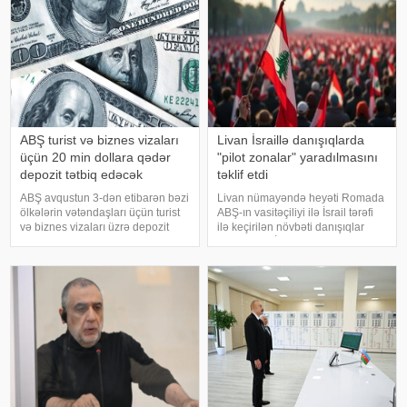
ABŞ turist və biznes vizaları
Livan İsraillə danışıqlarda
üçün 20 min dollara qədər
"pilot zonalar" yaradılmasını
depozit tətbiq edəcək
təklif etdi
ABŞ avqustun 3-dən etibarən bəzi
Livan nümayəndə heyəti Romada
ölkələrin vətəndaşları üçün turist
ABŞ-ın vasitəçiliyi ilə İsrail tərəfi
və biznes vizaları üzrə depozit
ilə keçirilən növbəti danışıqlar
sistemi tətbiq edəcək.
raundunda İsrail qüvvələrinin
KONKRET.azxəbər verir ki, bu
çıxarılacağı yeni "pilot zonalar"ın
barədə ABŞ Dövlət
yaradılmasını müzakirəyə təklif
Departamentinin avqustun 1-də
edib. Bu barəd
yenilənmiş bildirişind