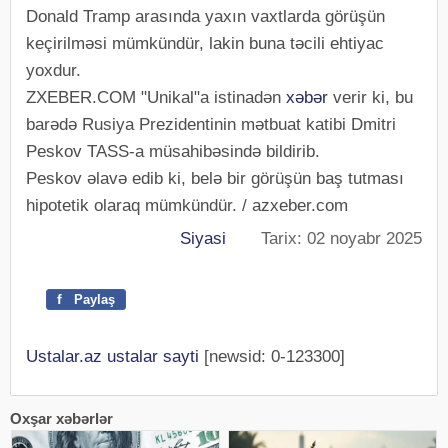
Donald Tramp arasında yaxın vaxtlarda görüşün
keçirilməsi mümkündür, lakin buna təcili ehtiyac
yoxdur.
ZXEBER.COM "Unikal"a istinadən
xəbər
verir ki, bu
barədə Rusiya Prezidentinin mətbuat katibi Dmitri
Peskov TASS-a müsahibəsində bildirib.
Peskov əlavə edib ki, belə bir görüşün baş tutması
hipotetik olaraq mümkündür. / azxeber.com
Siyasi
Tarix: 02 noyabr 2025
f
Paylaş
Ustalar.az ustalar sayti
[newsid: 0-123300]
Oxşar xəbərlər