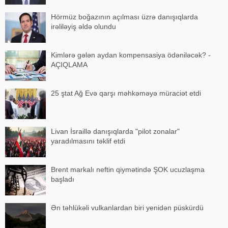
Hörmüz boğazının açılması üzrə danışıqlarda
irəliləyiş əldə olundu
Kimlərə gələn aydan kompensasiya ödəniləcək? -
AÇIQLAMA
25 ştat Ağ Evə qarşı məhkəməyə müraciət etdi
Livan İsraillə danışıqlarda "pilot zonalar"
yaradılmasını təklif etdi
Brent markalı neftin qiymətində ŞOK ucuzlaşma
başladı
Ən təhlükəli vulkanlardan biri yenidən püskürdü