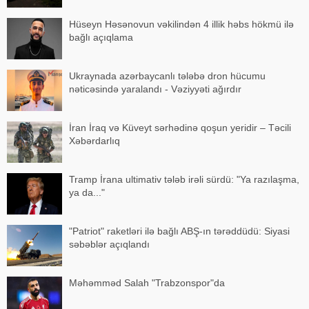
Hüseyn Həsənovun vəkilindən 4 illik həbs hökmü ilə
bağlı açıqlama
Ukraynada azərbaycanlı tələbə dron hücumu
nəticəsində yaralandı - Vəziyyəti ağırdır
İran İraq və Küveyt sərhədinə qoşun yeridir – Təcili
Xəbərdarlıq
Tramp İrana ultimativ tələb irəli sürdü: "Ya razılaşma,
ya da..."
"Patriot" raketləri ilə bağlı ABŞ-ın tərəddüdü: Siyasi
səbəblər açıqlandı
Məhəmməd Salah "Trabzonspor"da