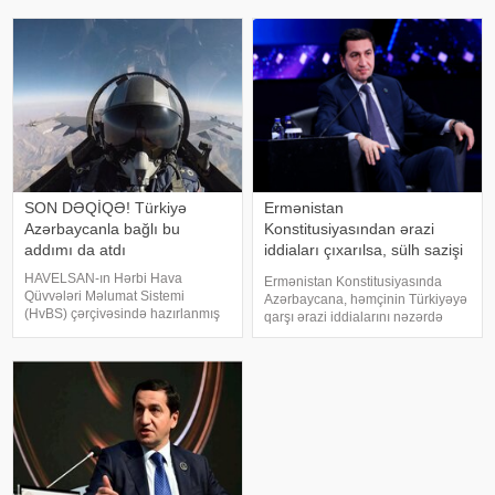
verir ki, bununla bağlı Azərbaycan
xəbər verir ki, "Qraparak" qəzeti
Prezidenti İlham Əliyev Sərəncam
hakimiyyət daxilindəki mənbələrə
imzalayıb. Dövlət başçısını
istinadən yazır ki, Baş nazi
SON DƏQİQƏ! Türkiyə
Ermənistan
Azərbaycanla bağlı bu
Konstitusiyasından ərazi
addımı da atdı
iddiaları çıxarılsa, sülh sazişi
üçün problem qalmır
HAVELSAN-ın Hərbi Hava
Ermənistan Konstitusiyasında
Qüvvələri Məlumat Sistemi
Azərbaycana, həmçinin Türkiyəyə
(HvBS) çərçivəsində hazırlanmış
qarşı ərazi iddialarını nəzərdə
bəzi mühüm imkanlar Azərbaycan
tutan maddə çıxarılmalıdır. Bunu
Hərbi Hava Qüvvələrinin
Azərbaycan Prezidentinin
inventarına daxil edilib. Türkiyə
köməkçisi – Prezident
mətbuatına istinadla bildirir ki,
Administrasiyasının Xarici siyasət
Azərbaycan Hərb
məsələləri şöbəsini