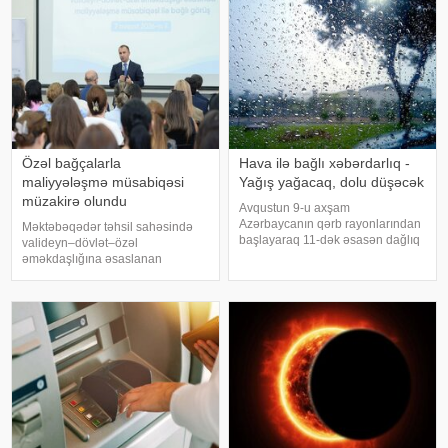
verir ki, Associated Press
dəyişdirilib. xəbər verir ki, təmi
agentliyinin regional rəsmiyə
istinadə
Özəl bağçalarla
Hava ilə bağlı xəbərdarlıq -
maliyyələşmə müsabiqəsi
Yağış yağacaq, dolu düşəcək
müzakirə olundu
Avqustun 9-u axşam
Azərbaycanın qərb rayonlarından
Məktəbəqədər təhsil sahəsində
başlayaraq 11-dək əsasən dağlıq
valideyn–dövlət–özəl
və dağətəyi ərazilərdə arabir
əməkdaşlığına əsaslanan
yağış yağacağı gözlənilir. Bu
maliyyələşmə müsabiqəsi ilə
barədə -a Milli
bağlı özəl məktəbəqədər təhsil
Hidrometeorologiya Xidmətindən
müəssisələrinin nümayəndələri
məlumat verilib. Ayrı-ayrı yerlərd
ilə görüş keçirilib. xəbər verir ki,
görüşdə elm və təhsi