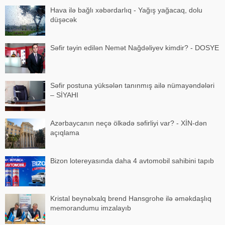
Hava ilə bağlı xəbərdarlıq - Yağış yağacaq, dolu
düşəcək
Səfir təyin edilən Nemət Nağdəliyev kimdir? - DOSYE
Səfir postuna yüksələn tanınmış ailə nümayəndələri
– SİYAHI
Azərbaycanın neçə ölkədə səfirliyi var? - XİN-dən
açıqlama
Bizon lotereyasında daha 4 avtomobil sahibini tapıb
Kristal beynəlxalq brend Hansgrohe ilə əməkdaşlıq
memorandumu imzalayıb