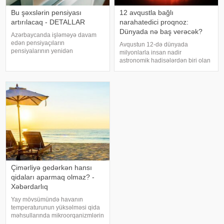
Bu şəxslərin pensiyası
12 avqustla bağlı
artırılacaq - DETALLAR
narahatedici proqnoz:
Dünyada nə baş verəcək?
Azərbaycanda işləməyə davam
edən pensiyaçıların
Avqustun 12-də dünyada
pensiyalarının yenidən
milyonlarla insan nadir
hesablanması prosesi avtomatik
astronomik hadisələrdən biri olan
qaydada davam edir. Əmək və
tam Günəş tutulmasını izləmək
Əhalinin Sosial Müdafiəsi
imkanı əldə edəcək. Belə
Nazirliyinin məlumatına görə, artıq
tutulmalar Yer kürəsində orta
1300-dən çox şəxsin pensiyas
hesabla hər 18 aydan bir baş
versə də, onların tam fazas
Çimərliyə gedərkən hansı
qidaları aparmaq olmaz? -
Xəbərdarlıq
Yay mövsümündə havanın
temperaturunun yüksəlməsi qida
məhsullarında mikroorqanizmlərin
sürətlə çoxalmasına şərait yaradır