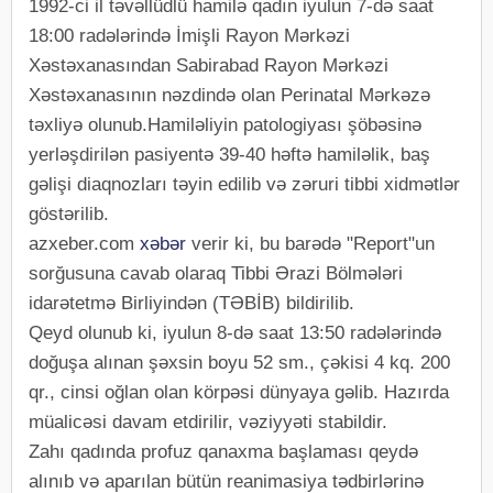
1992-ci il təvəllüdlü hamilə qadın iyulun 7-də saat
18:00 radələrində İmişli Rayon Mərkəzi
Xəstəxanasından Sabirabad Rayon Mərkəzi
Xəstəxanasının nəzdində olan Perinatal Mərkəzə
təxliyə olunub.Hamiləliyin patologiyası şöbəsinə
yerləşdirilən pasiyentə 39-40 həftə hamiləlik, baş
gəlişi diaqnozları təyin edilib və zəruri tibbi xidmətlər
göstərilib.
azxeber.com
xəbər
verir ki, bu barədə "Report"un
sorğusuna cavab olaraq Tibbi Ərazi Bölmələri
idarətetmə Birliyindən (TƏBİB) bildirilib.
Qeyd olunub ki, iyulun 8-də saat 13:50 radələrində
doğuşa alınan şəxsin boyu 52 sm., çəkisi 4 kq. 200
qr., cinsi oğlan olan körpəsi dünyaya gəlib. Hazırda
müalicəsi davam etdirilir, vəziyyəti stabildir.
Zahı qadında profuz qanaxma başlaması qeydə
alınıb və aparılan bütün reanimasiya tədbirlərinə