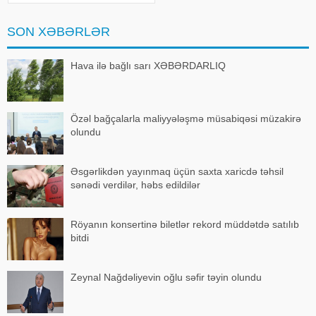
və qida zəhərlənməsi riskini artırır.
Bu səbəbdən istirahətə və ya
SON XƏBƏRLƏR
piknikə gedərkən qida
təhlükəsizliy
Hava ilə bağlı sarı XƏBƏRDARLIQ
Özəl bağçalarla maliyyələşmə müsabiqəsi müzakirə
olundu
Əsgərlikdən yayınmaq üçün saxta xaricdə təhsil
sənədi verdilər, həbs edildilər
Röyanın konsertinə biletlər rekord müddətdə satılıb
bitdi
Zeynal Nağdəliyevin oğlu səfir təyin olundu