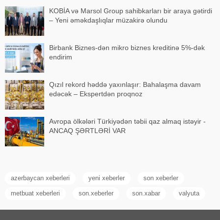
KOBİA və Marsol Group sahibkarları bir araya gətirdi
– Yeni əməkdaşlıqlar müzakirə olundu
Birbank Biznes-dən mikro biznes kreditinə 5%-dək
endirim
Qızıl rekord həddə yaxınlaşır: Bahalaşma davam
edəcək – Ekspertdən proqnoz
Avropa ölkələri Türkiyədən təbii qaz almaq istəyir -
ANCAQ ŞƏRTLƏRİ VAR
azerbaycan xeberleri
yeni xeberler
son xeberler
metbuat xeberleri
son.xeberler
son.xabar
valyuta