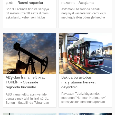
çıxdı – Rəsmi rəqəmlər
nəzərinə - Açıqlama
Son 3 il ərzində tibb və səhiyyə
Avtomobil bazarında bahalı
ixtisasları üzrə 38 saxta diplom
nəqliyyat vasitələrinin cəmi kiçik
aşkarlanıb. xəbər verir ki, bu
məbləğdə ilkin ödənişlə kreditə
barədə məlumat Təhsildə
təklif edilməsi halları artıb. Bu cür
Keyfiyyət Təminatı Agentliyi
kampaniyalar alıcılar üçün
(TKTA) 2026-cı ilin II rübü üzrə
cəlbedici görünsə də, müqavilə
elektron bülletenində əks olunub.
şərtləri və ümumi kredit yükü il
Agentliyi
ABŞ-dan İrana neft ixracı
Bakıda bu avtobus
TƏKLİFİ - Əvəzində
marşrutunun hərəkəti
regionda hücumlar
dəyişdirildi
dayandırılmalıdır
Paytaxtın Təbriz küçəsində,
ABŞ İrana neft ixracını yenidən
metronun "Nəriman Nərimanov"
bərpa etmək təklifini irəli sürüb.
stansiyasının ətrafında aparılan
Bunun müqabilində Tehrandan
təmir işləri ilə əlaqədar 24 nömrəli
regionda hücumları dayandırmaq
müntəzəm avtobus marşrutunun
tələb olunur. KONKRET.azxəbər
hərəkət sxemi müvəqqəti