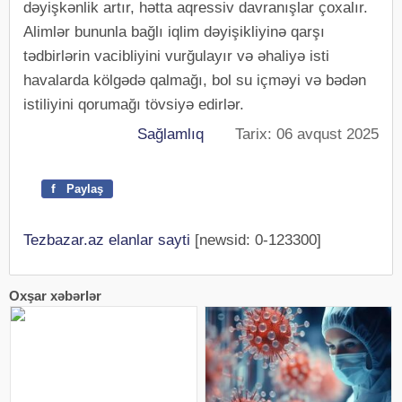
dəyişkənlik artır, hətta aqressiv davranışlar çoxalır.
Alimlər bununla bağlı iqlim dəyişikliyinə qarşı
tədbirlərin vacibliyini vurğulayır və əhaliyə isti
havalarda kölgədə qalmağı, bol su içməyi və bədən
istiliyini qorumağı tövsiyə edirlər.
Sağlamlıq
Tarix: 06 avqust 2025
f
Paylaş
Tezbazar.az elanlar sayti
[newsid: 0-123300]
Oxşar xəbərlər