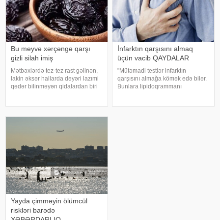
Bu meyvə xərçəngə qarşı
İnfarktın qarşısını almaq
gizli silah imiş
üçün vacib QAYDALAR
Mətbəxlərdə tez-tez rast gəlinən,
"Mütəmadi testlər infarktın
lakin əksər hallarda dəyəri lazımi
qarşısını almağa kömək edə bilər.
qədər bilinməyən qidalardan biri
Bunlara lipidoqrammanı
də quru gavalıdır. Adətən,
(xolesterin və onun fraksiyalarının
qəlyanaltı kimi və ya səhər
göstəricisi), eləcə də qanda
yeməyinə əlavə edilərək istehlak
qlükoza səviyyəsini nəzarətdə
olunan bu meyvə, əslində, zəngi
saxlamaq daxildir". -a istinadə
Yayda çimməyin ölümcül
riskləri barədə
XƏBƏRDARLIQ