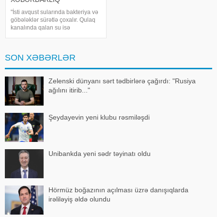
"İsti avqust sularında bakteriya və
göbələklər sürətlə çoxalır. Qulaq
kanalında qalan su isə
infeksiyaların yaranması üçün
əlverişli şərait yarada bilər". -a
istinadən xəbər verir ki, bu barədə
SON XƏBƏRLƏR
rusiyalı infeksionis
Zelenski dünyanı sərt tədbirlərə çağırdı: "Rusiya
ağılını itirib..."
Şeydayevin yeni klubu rəsmiləşdi
Unibankda yeni sədr təyinatı oldu
Hörmüz boğazının açılması üzrə danışıqlarda
irəliləyiş əldə olundu