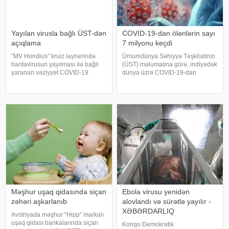
Yayılan virusla bağlı ÜST-dən
COVID-19-dan ölənlərin sayı
açıqlama
7 milyonu keçdi
"MV Hondius" kruiz laynerində
Ümumdünya Səhiyyə Təşkilatının
hantavirusun yayılması ilə bağlı
(ÜST) məlumatına görə, indiyədək
yaranan vəziyyət COVID-19
dünya üzrə COVID-19-dan
pandemiyasının başlanğıcı ilə
ölənlərin sayı 7 milyon 115 min 86
bənzərlik təşkil etmir. xəbər verir
nəfərə çatıb. KONKRET.aztrend-ə
ki, onun sözlərinə görə, hazırda
istinadən xəbər verir ki, ÜST-nin
infeksiyanın qlobal təhlük
məlumatına əsasən, qlobal
miqyasd
Məşhur uşaq qidasında siçan
Ebola virusu yenidən
zəhəri aşkarlanıb
alovlandı və sürətlə yayılır -
XƏBƏRDARLIQ
Avstriyada məşhur "Hipp" markalı
uşaq qidası bankalarında siçan
Konqo Demokratik