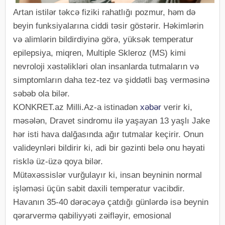
Artan istilər təkcə fiziki rahatlığı pozmur, həm də
beyin funksiyalarına ciddi təsir göstərir. Həkimlərin
və alimlərin bildirdiyinə görə, yüksək temperatur
epilepsiya, miqren, Multiple Skleroz (MS) kimi
nevroloji xəstəlikləri olan insanlarda tutmaların və
simptomların daha tez-tez və şiddətli baş verməsinə
səbəb ola bilər.
KONKRET.az Milli.Az-a istinadən
xəbər
verir ki,
məsələn, Dravet sindromu ilə yaşayan 13 yaşlı Jake
hər isti hava dalğasında ağır tutmalar keçirir. Onun
valideynləri bildirir ki, adi bir gəzinti belə onu həyati
risklə üz-üzə qoya bilər.
Mütəxəssislər vurğulayır ki, insan beyninin normal
işləməsi üçün sabit daxili temperatur vacibdir.
Havanın 35-40 dərəcəyə çatdığı günlərdə isə beynin
qərarvermə qabiliyyəti zəifləyir, emosional