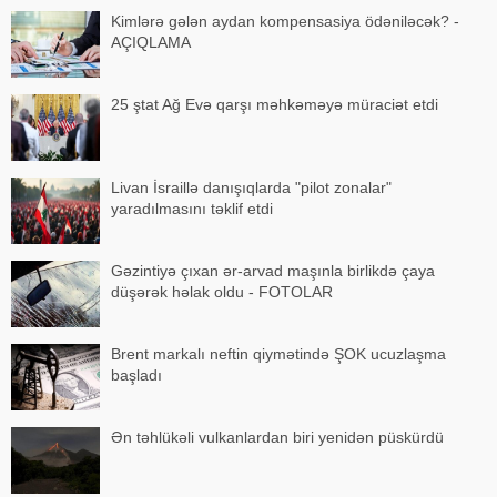
Kimlərə gələn aydan kompensasiya ödəniləcək? -
AÇIQLAMA
25 ştat Ağ Evə qarşı məhkəməyə müraciət etdi
Livan İsraillə danışıqlarda "pilot zonalar"
yaradılmasını təklif etdi
Gəzintiyə çıxan ər-arvad maşınla birlikdə çaya
düşərək həlak oldu - FOTOLAR
Brent markalı neftin qiymətində ŞOK ucuzlaşma
başladı
Ən təhlükəli vulkanlardan biri yenidən püskürdü