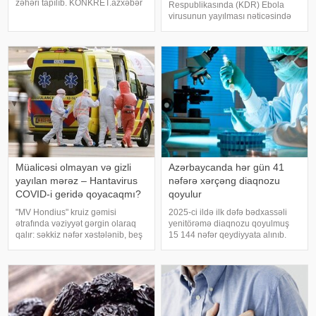
zəhəri tapılıb. KONKRET.azxəbər
Respublikasında (KDR) Ebola
verir ki, bu barədə "CBC News"
virusunun yayılması nəticəsində
Avstriya polisinə istinadən
131 nəfər həyatını itirib, 513-dən
məlumat yayıb. Polisin
çox şübhəli yoluxma halı qeydə
məlumatına görə, Burgenlan
alınıb. xəbər verir ki, bu barədə
BBC məlumat yayıb. KDR
hökumətinin sözçüsü bildiri
Müalicəsi olmayan və gizli
Azərbaycanda hər gün 41
yayılan mərəz – Hantavirus
nəfərə xərçəng diaqnozu
COVID-i geridə qoyacaqmı?
qoyulur
"MV Hondius" kruiz gəmisi
2025-ci ildə ilk dəfə bədxassəli
ətrafında vəziyyət gərgin olaraq
yenitörəmə diaqnozu qoyulmuş
qalır: səkkiz nəfər xəstələnib, beş
15 144 nəfər qeydiyyata alınıb.
nəfərin And virusuna (təhlükəli
KONKRET.azxəbər verir ki, bu
hantavirus növü) yoluxduğu
barədə -a Dövlət Statistika
laboratoriyada təsdiqlənib.
Komitəsindən məlumat verilib.
Yoluxanlardan üçü gəmidən
Məlumata görə, ilk dəfə diaqnoz
kənard
qoyula