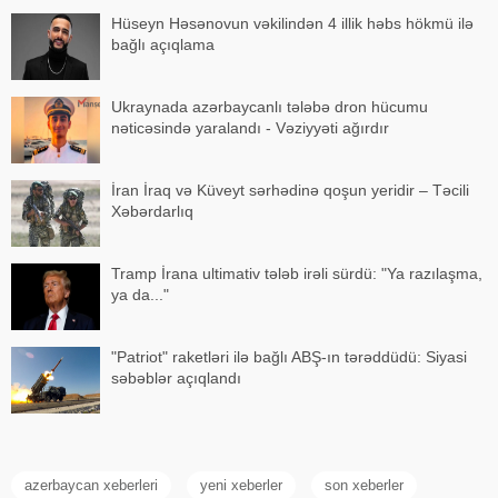
Hüseyn Həsənovun vəkilindən 4 illik həbs hökmü ilə
bağlı açıqlama
Ukraynada azərbaycanlı tələbə dron hücumu
nəticəsində yaralandı - Vəziyyəti ağırdır
İran İraq və Küveyt sərhədinə qoşun yeridir – Təcili
Xəbərdarlıq
Tramp İrana ultimativ tələb irəli sürdü: "Ya razılaşma,
ya da..."
"Patriot" raketləri ilə bağlı ABŞ-ın tərəddüdü: Siyasi
səbəblər açıqlandı
azerbaycan xeberleri
yeni xeberler
son xeberler