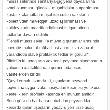
müəssisələrində sanitariya-gigiyena qaydalarına
əməl olunması, gündəlik müşahidələrin aparılması,
xəstəlik əlamətləri müşahidə edilən şəxslərin
kollektivdən müvəqqəti uzaqlaşdırılması və
valideynlərin maarifləndirilməsi istiqamətində
tədbirlər davam etdirilir:
"Təhsil müəssisələri ilə müvafiq qurumlar arasında
operativ məlumat mübadiləsi aparılır və zərurət
yarandıqda əlavə profilaktik tədbirlər görülür".
Bildirilib ki, uşaqların vaxtında peyvənd olunmasının
yoluxucu xəstəliklərdən qorunmada əsas
vasitələrdən biridir:
"Qeyd etmək lazımdır ki, uşaqların peyvənd
təqviminə uyğun vaksinasiyadan keçməsi yoluxucu
xəstəliklərin profilaktikasında ən mühüm amildir.
Buna görə də hər hansı səbəbdən peyvənddən
kənarda qalan uşaqların yaşayış yeri üzrə uşaq