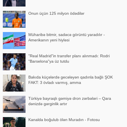
Onun üçün 125 milyon ödədilər
Müharibə bitmir, sadəcə görüntü yaradılır -
Amerikanın yeni hiyləsi
"Real Madrid"in transfer planı alınmadı: Rodri
"Barselona"ya üz tutdu
Bakıda küçələrdə gecələyən qadınla bağlı ŞOK
FAKT: 3 övladı varmış, amma
Türkiyə bayraqlı gəmiyə dron zərbələri – Qara
dənizdə gərginlik artır
Kanalda boğulub ölən Muradın - Fotosu