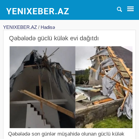
YENIXEBER.AZ
/
Hadisə
Qəbələdə güclü külək evi dağıtdı
Qəbələdə son günlər müşahidə olunan güclü külək