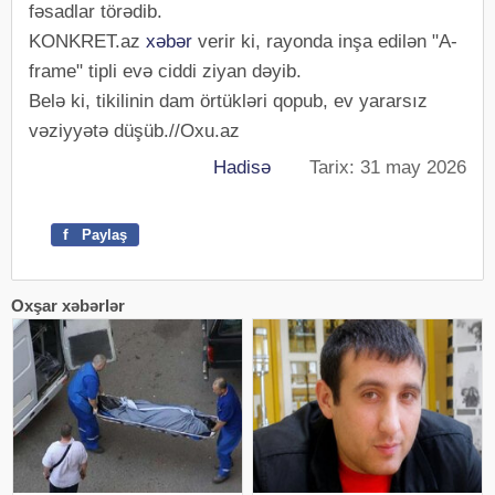
fəsadlar törədib.
KONKRET.az
xəbər
verir ki, rayonda inşa edilən "A-
frame" tipli evə ciddi ziyan dəyib.
Belə ki, tikilinin dam örtükləri qopub, ev yararsız
vəziyyətə düşüb.//Oxu.az
Hadisə
Tarix: 31 may 2026
f
Paylaş
Oxşar xəbərlər