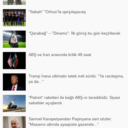
"Sabah" "Orhus"la qarşılaşacaq
"Qarabağ" – "Dinamo": İlk görüş bu gün keçiriləcək
ABŞ və İran arasında kritik 48 saat
Tramp İrana ultimativ tələb irəli sürdü: "Ya razılaşma,
ya da..."
"Patriot" raketləri ilə bağlı ABŞ-ın tərəddüdü: Siyasi
səbəblər açıqlandı
Samvel Karapetyandan Paşinyana sərt sözlər:
"Masanın altında ayaqüstə gəzəndə..."