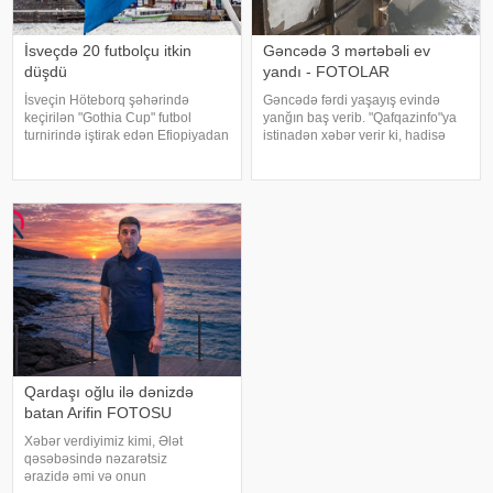
İsveçdə 20 futbolçu itkin
Gəncədə 3 mərtəbəli ev
düşdü
yandı - FOTOLAR
İsveçin Höteborq şəhərində
Gəncədə fərdi yaşayış evində
keçirilən "Gothia Cup" futbol
yanğın baş verib. "Qafqazinfo"ya
turnirində iştirak edən Efiopiyadan
istinadən xəbər verir ki, hadisə
olan təxminən 20 nəfərlik
şəhərin N.Nərimanov
nümayəndə heyəti yoxa çıxıb.
prospektində, 3 mərtəbəli fərdi
"Sweden Herald" nəşrinə
yaşayış evində qeydə alınıb.
istinadən xəbər verir ki, poli
Yanğının söndürülməsi üçün
əraziy
Qardaşı oğlu ilə dənizdə
batan Arifin FOTOSU
Xəbər verdiyimiz kimi, Ələt
qəsəbəsində nəzarətsiz
ərazidə əmi və onun