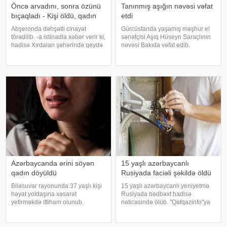
Öncə arvadını, sonra özünü
Tanınmış aşığın nəvəsi vəfat
bıçaqladı - Kişi öldü, qadın
etdi
Abşeronda dəhşətli cinayət
Gürcüstanda yaşamış məşhur el
törədilib. -a istinadla xəbər verir ki,
sənətçisi Aşıq Hüseyn Saraçlının
hadisə Xırdalan şəhərində qeydə
nəvəsi Bakıda vəfat edib.
alınıb. Zaqatala sakini Tərlan
"Qafqazinfo"ya istinadən xəbər
İbrahimov yaşadığı evdə 1978-ci il
verir ki, 47 yaşlı Mehdi Həsənov
təvəllüdlü həyat yoldaşını və
bədbəxt hadisə nəticəsində
özünü bıçaqlayıb. Nəticəd
dünyasını dəyişib. Bu gün onu
Azərbaycanda ərini söyən
15 yaşlı azərbaycanlı
qadın döyüldü
Rusiyada faciəli şəkildə öldü
Biləsuvar rayonunda 37 yaşlı kişi
15 yaşlı azərbaycanlı yeniyetmə
həyat yoldaşına xəsarət
Rusiyada bədbəxt hadisə
yetirməkdə ittiham olunub.
nəticəsində ölüb. "Qafqazinfo"ya
KONKRET.azxəbər verir ki, hadisə
istinadla xəbər verir ki, hadisə
bu il fevralın 1-də baş verib. 1989-
Krasnoyarsk diyarının Norilsk
cu il təvəllüdlü Əlvan (ad şərtidir –
şəhərində baş verib. Belə ki,