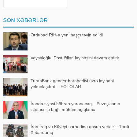
qardaşıoğlu batıb. xəbər verir ki,
əmi Əlihəsənov Arif Həsən
oğlunun meyiti sudan tapılaraq
aidiyyəti üzrə təhvil verilib. 15
SON XƏBƏRLƏR
yaşlı Əlihəsənov Həsən Asi
Ordubad RİH-ə yeni başçı təyin edildi
Veysəloğlu 'Dost Əllər' layihəsini davam etdirir
TuranBank gender bərabərliyi üzrə layihəni
yekunlaşdırdı - FOTOLAR
İranda siyasi böhran yaranacaq – Pezeşkianın
istefası ilə bağlı mühüm açıqlama
İran İraq və Küveyt sərhədinə qoşun yeridir – Təcili
Xəbərdarlıq