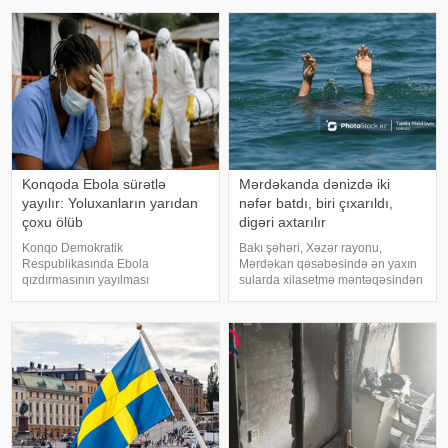
red.) gecə saat 02:00 radələrind
əslən Zaqatalanın Əliabad
qəsəbəsində
Konqoda Ebola sürətlə
Mərdəkanda dənizdə iki
yayılır: Yoluxanların yarıdan
nəfər batdı, biri çıxarıldı,
çoxu ölüb
digəri axtarılır
Konqo Demokratik
Bakı şəhəri, Xəzər rayonu,
Respublikasında Ebola
Mərdəkan qəsəbəsində ən yaxın
qızdırmasının yayılması
sularda xilasetmə məntəqəsindən
"müstəsna sürətlə" davam edir.
700 metr aralı, dənizdə nəzarətsiz
xəbər verir ki, bu barədə "Le
ərazidə 2 nəfər batıb. xəbər verir
Figaro" qəzeti Ümumdünya
ki, bu barədə Fövqəladə Hallar
Səhiyyə Təşkilatına (ÜST)
Nazirliyi (FHN) məlumat yayıb
istinadən məlumat yayıb. ÜST-ni