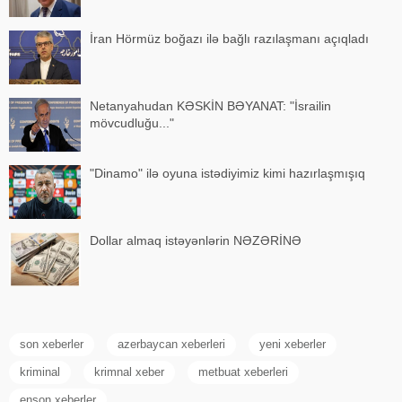
İran Hörmüz boğazı ilə bağlı razılaşmanı açıqladı
Netanyahudan KƏSKİN BƏYANAT: "İsrailin
mövcudluğu..."
"Dinamo" ilə oyuna istədiyimiz kimi hazırlaşmışıq
Dollar almaq istəyənlərin NƏZƏRİNƏ
son xeberler
azerbaycan xeberleri
yeni xeberler
kriminal
krimnal xeber
metbuat xeberleri
enson xeberler